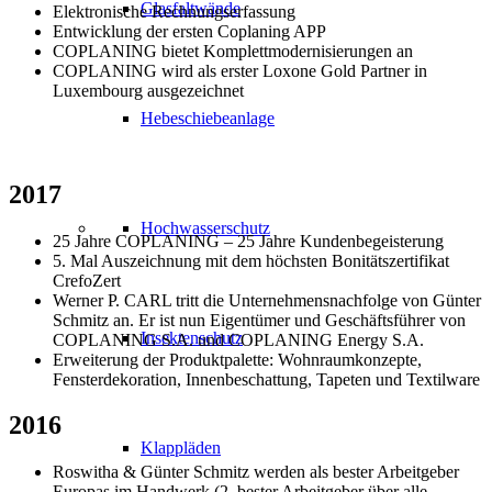
Glasfaltwände
Elektronische Rechnungserfassung
Entwicklung der ersten Coplaning APP
COPLANING bietet Komplettmodernisierungen an
COPLANING wird als erster Loxone Gold Partner in
Luxembourg ausgezeichnet
Hebeschiebeanlage
2017
Hochwasserschutz
25 Jahre COPLANING – 25 Jahre Kundenbegeisterung
5. Mal Auszeichnung mit dem höchsten Bonitätszertifikat
CrefoZert
Werner P. CARL tritt die Unternehmensnachfolge von Günter
Schmitz an. Er ist nun Eigentümer und Geschäftsführer von
Insektenschutz
COPLANING S.A. und COPLANING Energy S.A.
Erweiterung der Produktpalette: Wohnraumkonzepte,
Fensterdekoration, Innenbeschattung, Tapeten und Textilware
2016
Klappläden
Roswitha & Günter Schmitz werden als bester Arbeitgeber
Europas im Handwerk (2. bester Arbeitgeber über alle