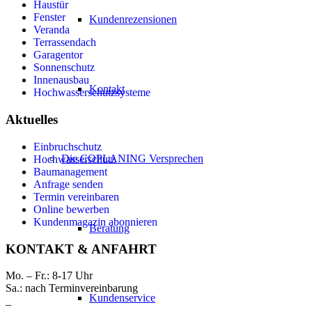
Haustür
Fenster
Kundenrezensionen
Veranda
Terrassendach
Garagentor
Sonnenschutz
Innenausbau
Kontakt
Hochwasserschutzsysteme
Aktuelles
Einbruchschutz
Die COPLANING Versprechen
Hochwasserschutz
Baumanagement
Anfrage senden
Termin vereinbaren
Online bewerben
Kundenmagazin abonnieren
Beratung
KONTAKT & ANFAHRT
Mo. – Fr.: 8-17 Uhr
Sa.: nach Terminvereinbarung
Kundenservice
_