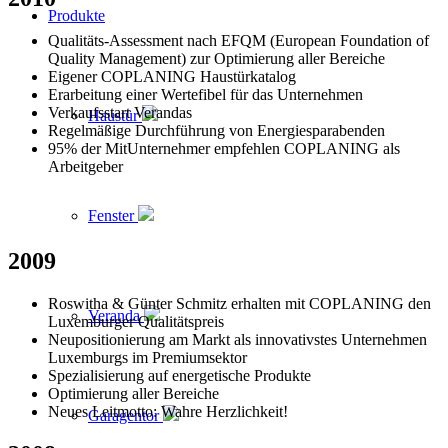
Produkte
Qualitäts-Assessment nach EFQM (European Foundation of
Quality Management) zur Optimierung aller Bereiche
Eigener COPLANING Haustürkatalog
Erarbeitung einer Wertefibel für das Unternehmen
Verkaufsstart Verandas
Haustür
Regelmäßige Durchführung von Energiesparabenden
95% der MitUnternehmer empfehlen COPLANING als
Arbeitgeber
Fenster
2009
Roswitha & Günter Schmitz erhalten mit COPLANING den
Veranda
Luxemburger Qualitätspreis
Neupositionierung am Markt als innovativstes Unternehmen
Luxemburgs im Premiumsektor
Spezialisierung auf energetische Produkte
Optimierung aller Bereiche
Neues Leitmotto: Wahre Herzlichkeit!
Garagentor