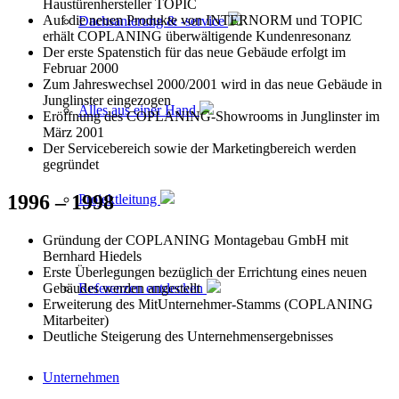
Haustürenhersteller TOPIC
Auf die neuen Produkte von INTERNORM und TOPIC
Dachsanierung & -service
erhält COPLANING überwältigende Kundenresonanz
Der erste Spatenstich für das neue Gebäude erfolgt im
Februar 2000
Zum Jahreswechsel 2000/2001 wird in das neue Gebäude in
Junglinster eingezogen
Alles aus einer Hand
Eröffnung des COPLANING-Showrooms in Junglinster im
März 2001
Der Servicebereich sowie der Marketingbereich werden
gegründet
1996 – 1998
Projektleitung
Gründung der COPLANING Montagebau GmbH mit
Bernhard Hiedels
Erste Überlegungen bezüglich der Errichtung eines neuen
Gebäudes werden angestellt
Referenzen entdecken
Erweiterung des MitUnternehmer-Stamms (COPLANING
Mitarbeiter)
Deutliche Steigerung des Unternehmensergebnisses
Unternehmen