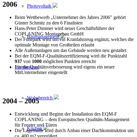
2006
Photovoltaik
Beim Wettbewerb „Unternehmer des Jahres 2006″ gehört
Günter Schmitz zu den 6 Finalisten
Hans-Peter Dimmer wird neuer Geschäftsführer der
COPLANING Montagebau GmbH
Baumanagement
Der Fuhrpark wird um ein Kranfahrzeug ergänzt, welches die
optimale Montage von Großteilen erlaubt
Alle Außenanlagen um das Gebäude werden neu gestaltet
Bei der EQM-F-Qualitätszertifizierung wird die Punktzahl
937
von
1000
möglichen Punkten erreicht
Für die Qualitätsverbesserung wird eigens ein neuer
Innenausbau
MitUnternehmer eingestellt
Wohnbereich
2004 – 2005
Entwicklung und Beginn der Installation des EQM-F
COPLANING – dem Europäischen Qualitäts-Management
für Fenster und Türen
Küchen
Die Lagerhalle wird durch Anbau einer Dachkonstruktion um
ca. 400 m2 vergrößert