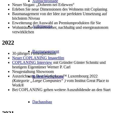
Aufdachrolllade
Neuer Slogan: „Doheem nei Erliewen“
Erleben Sie neue Dimensionen des Wohnens mit Coplaning
Baumanagement von der Idee zur perfekten Umsetzung auf
höchstem Niveau
Erweiterung der Auswahl an Premiumprodukten für Sie
Außensauna
Wohnträume zukunftssicher, nachhaltig und energieautonom
verwirklichen
2022
Baumanagement
30-jähriges Firmenjubiläum
Neuer COPLANING Imagefilm
COPLANING Interview
mit Gründer Günter Schmitz und
heutigem Eigentümer Werner P. Carl
Neugestaltung Showroom
Auszeichnung Best Workplaces™ Luxembourg 2022
Bodenbeschichtung
(Kategorie „Large Companies“ )
vom Institut Great Place to
Work®
Bei COPLANING gehen weitere Auszubildende an den Start
Dachausbau