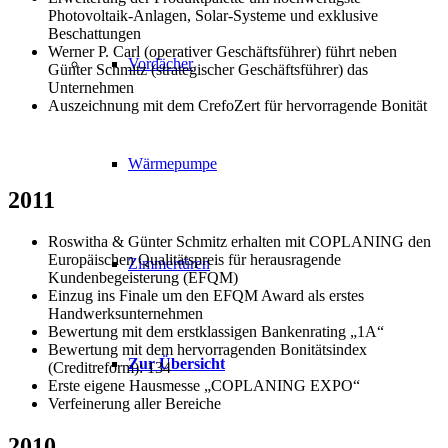
Photovoltaik-Anlagen, Solar-Systeme und exklusive
Beschattungen
Werner P. Carl (operativer Geschäftsführer) führt neben
Vordächer
Günter Schmitz (strategischer Geschäftsführer) das
Unternehmen
Auszeichnung mit dem CrefoZert für hervorragende Bonität
Wärmepumpe
2011
Roswitha & Günter Schmitz erhalten mit COPLANING den
Europäischen Qualitätspreis für herausragende
Zimmertüren
Kundenbegeisterung (EFQM)
Einzug ins Finale um den EFQM Award als erstes
Handwerksunternehmen
Bewertung mit dem erstklassigen Bankenrating „1A“
Bewertung mit dem hervorragenden Bonitätsindex
Zur Übersicht
(Creditreform): 134
Erste eigene Hausmesse „COPLANING EXPO“
Verfeinerung aller Bereiche
2010