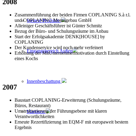
2008
Zusammenführung der beiden Firmen COPLANING S.à r.l.
und COPLANING Montagebau GmbH
Weitere Produkte
Alleiniger Geschäftsführer ist Günter Schmitz
Bezug der Büro- und Schulungsräume im Anbau
Start der Erfolgsakademie DENK[HOUSE] by
COPLANING
Der Kundenservice wird noch mehr verfeinert
Eingangsbereich Außen
Erhöhung der MitUnternehmermotivation durch Einstellung
eines Kochs
Innenbeschattung
2007
Baustart COPLANING-Erweiterung (Schulungsräume,
Büros, Restaurant)
Umstrukturierung der Führungsebene mit klaren
Markisen
Verantwortlichkeiten
Erneute Rezertifizierung im EQM-F mit europaweit bestem
Ergebnis