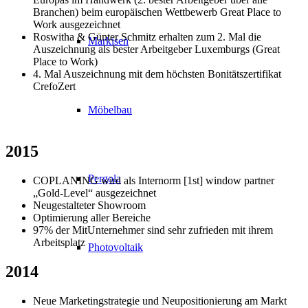
Branchen) beim europäischen Wettbewerb Great Place to
Work ausgezeichnet
Roswitha & Günter Schmitz erhalten zum 2. Mal die
Markisen
Auszeichnung als bester Arbeitgeber Luxemburgs (Great
Place to Work)
4. Mal Auszeichnung mit dem höchsten Bonitätszertifikat
CrefoZert
Möbelbau
2015
Pergola
COPLANING wird als Internorm [1st] window partner
„Gold-Level“ ausgezeichnet
Neugestalteter Showroom
Optimierung aller Bereiche
97% der MitUnternehmer sind sehr zufrieden mit ihrem
Arbeitsplatz
Photovoltaik
2014
Neue Marketingstrategie und Neupositionierung am Markt