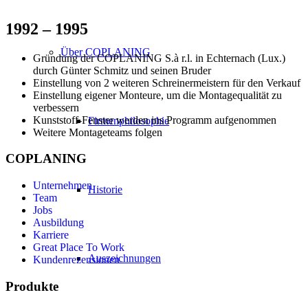
1992 – 1995
Über COPLANING
Gründung der COPLANING S.à r.l. in Echternach (Lux.)
durch Günter Schmitz und seinen Bruder
Einstellung von 2 weiteren Schreinermeistern für den Verkauf
Einstellung eigener Monteure, um die Montagequalität zu
verbessern
Kunststoff-Fenster werden ins Programm aufgenommen
Firmenphilosophie
Weitere Montageteams folgen
COPLANING
Unternehmen
Historie
Team
Jobs
Ausbildung
Karriere
Great Place To Work
Auszeichnungen
Kundenrezensionen
Produkte