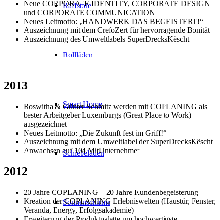
Neue CORPORATE IDENTITY, CORPORATE DESIGN
Raffstore
und CORPORATE COMMUNICATION
Neues Leitmotto: „HANDWERK DAS BEGEISTERT!“
Auszeichnung mit dem CrefoZert für hervorragende Bonität
Auszeichnung des Umweltlabels SuperDrecksKëscht
Rollläden
2013
Smart Home
Roswitha & Günter Schmitz werden mit COPLANING als
bester Arbeitgeber Luxemburgs (Great Place to Work)
ausgezeichnet
Neues Leitmotto: „Die Zukunft fest im Griff!“
Auszeichnung mit dem Umweltlabel der SuperDrecksKëscht
Anwachsen auf 104 MitUnternehmer
Schiebeläden
2012
20 Jahre COPLANING – 20 Jahre Kundenbegeisterung
Kreation der COPLANING Erlebniswelten (Haustür, Fenster,
Sonnenschirme
Veranda, Energy, Erfolgsakademie)
Erweiterung der Produktpalette um hochwertigste