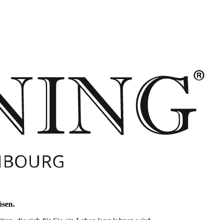
ösen.