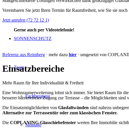
Maßgeschneiderte Lösungen verwirklichen dank großzügiger Glasfläche
Vereinbaren Sie jetzt Ihren Termin für Raumfreiheit, wie Sie sie noch 
Jetzt anrufen (72 72 12 1)
Gerne auch per Videotelefonie!
SONNENSCHUTZ
Referenz aus Reimberg
· mehr dazu
hier
· umgesetzt von COPLANI
Einsatzbereiche
Team
Mehr Raum für Ihre Individualität & Freiheit
Eine Wohnraumerweiterung lohnt sich immer. Sie bietet Raum für die f
Fachberatung
besserer barrierefreier Zugang zur Terrasse – die Möglichkeiten sind vi
Die Einsatzmöglichkeiten von
Glasfaltwänden
sind nahezu unbegren
Alternative zur Terrassentür oder zum klassischen Fenster.
Die
COPLANING-Glasschiebefenster
werten Ihre Immobilie sicht
Montage