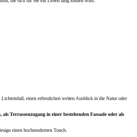
on, die sich für Sie ein Leben lang lohnen wird.
ichteinfall, einen erfreulichen weiten Ausblick in die Natur oder
 als Terrassenzugang in einer bestehenden Fassade oder als
tdesign einen hochmodernen Touch.