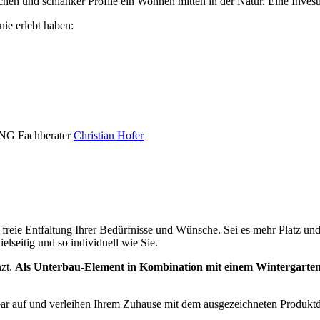
n und schlanker Profile ein Wohnen mitten in der Natur. Eine Investiti
nie erlebt haben:
NG Fachberater
Christian Hofer
reie Entfaltung Ihrer Bedürfnisse und Wünsche. Sei es mehr Platz und L
elseitig und so individuell wie Sie.
zt.
Als Unterbau-Element in Kombination mit einem Wintergarten,
bar auf und verleihen Ihrem Zuhause mit dem ausgezeichneten Produk