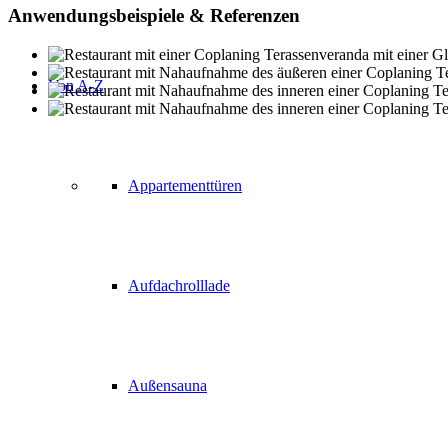
Anwendungsbeispiele
&
Referenzen
Von A-Z
Appartementtüren
Aufdachrolllade
Außensauna