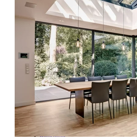
Smart Home
Schiebeläden
Sonnenschirme
Vordächer
Wärmepumpe