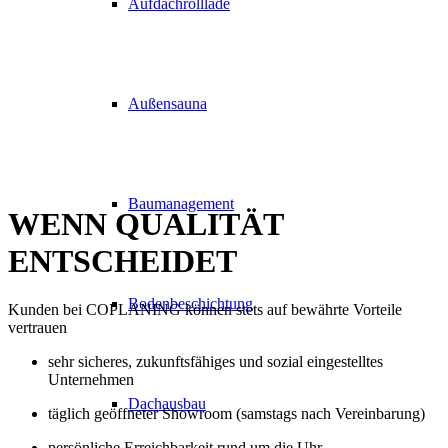
Aufdachrolllade
Außensauna
Baumanagement
WENN
QUALITÄT
ENTSCHEIDET
Bodenbeschichtung
Kunden bei COPLANING können stets auf bewährte Vorteile
vertrauen
sehr sicheres, zukunftsfähiges und sozial eingestelltes
Unternehmen
Dachausbau
täglich geöffneter Showroom (samstags nach Vereinbarung)
persönliche Erreichbarkeit rund um die Uhr