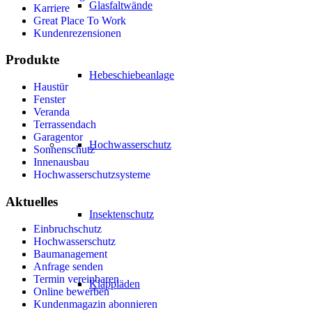
Glasfaltwände
Karriere
Great Place To Work
Kundenrezensionen
Produkte
Hebeschiebeanlage
Haustür
Fenster
Veranda
Terrassendach
Garagentor
Hochwasserschutz
Sonnenschutz
Innenausbau
Hochwasserschutzsysteme
Aktuelles
Insektenschutz
Einbruchschutz
Hochwasserschutz
Baumanagement
Anfrage senden
Termin vereinbaren
Klappläden
Online bewerben
Kundenmagazin abonnieren