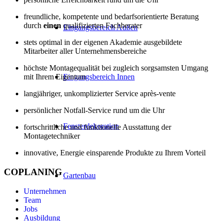
freundliche, kompetente und bedarfsorientierte Beratung
durch
einen
qualifizierten Fachberater
Eingangsbereich Außen
stets optimal in der eigenen Akademie ausgebildete
Mitarbeiter aller Unternehmensbereiche
höchste Montagequalität bei zugleich sorgsamsten Umgang
Eingangsbereich Innen
mit Ihrem Eigentum
langjähriger, unkomplizierter Service après-vente
persönlicher Notfall-Service rund um die Uhr
Fensterdekoration
fortschrittliche und funktionelle Ausstattung der
Montagetechniker
innovative, Energie einsparende Produkte zu Ihrem Vorteil
COPLANING
Gartenbau
Unternehmen
Team
Jobs
Ausbildung