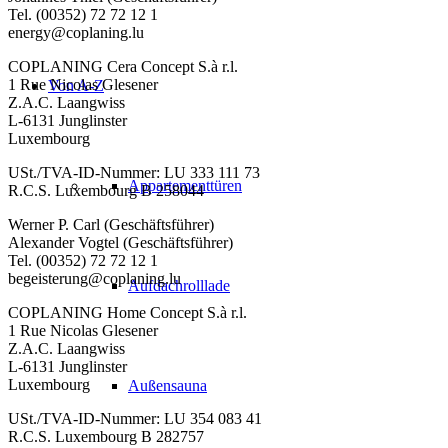
Tel. (00352) 72 72 12 1
energy@coplaning.lu
COPLANING Cera Concept S.à r.l.
1 Rue Nicolas Glesener
Von A-Z
Z.A.C. Laangwiss
L-6131 Junglinster
Luxembourg
USt./TVA-ID-Nummer: LU 333 111 73
Appartementtüren
R.C.S. Luxembourg B 258044
Werner P. Carl (Geschäftsführer)
Alexander Vogtel (Geschäftsführer)
Tel. (00352) 72 72 12 1
begeisterung@coplaning.lu
Aufdachrolllade
COPLANING Home Concept S.à r.l.
1 Rue Nicolas Glesener
Z.A.C. Laangwiss
L-6131 Junglinster
Luxembourg
Außensauna
USt./TVA-ID-Nummer: LU 354 083 41
R.C.S. Luxembourg B 282757