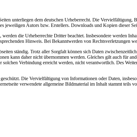
n Seiten unterliegen dem deutschen Urheberrecht. Die Vervielfältigung,
 jeweiligen Autors bzw. Erstellers. Downloads und Kopien dieser Seite
n, werden die Urheberrechte Dritter beachtet. Insbesondere werden Inhal
tsprechenden Hinweis. Bei Bekanntwerden von Rechtsverletzungen wer
ten ständig. Trotz aller Sorgfalt können sich Daten zwischenzeitlich 
tionen kann daher nicht übernommen werden. Gleiches gilt auch für and
er solchen Verbindung erreicht werden, nicht verantwortlich. Des We
eschützt. Die Vervielfältigung von Informationen oder Daten, insbeso
seite verwendete allgemeine Bildmaterial im Inhalt stammt teils von f