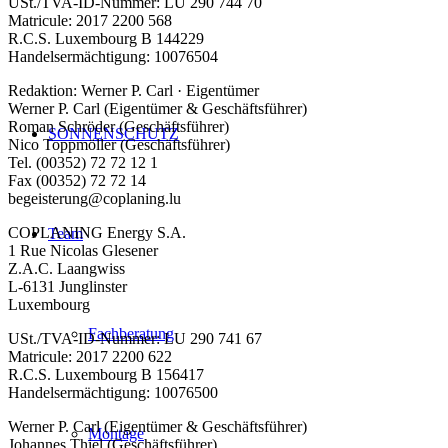
USt./TVA-ID-Nummer: LU 290 744 70
Matricule: 2017 2200 568
R.C.S. Luxembourg B 144229
Handelsermächtigung: 10076504
Redaktion: Werner P. Carl · Eigentümer
Werner P. Carl (Eigentümer & Geschäftsführer)
Roman Schröder (Geschäftsführer)
SONNENSCHUTZ
Nico Toppmöller (Geschäftsführer)
Tel. (00352) 72 72 12 1
Fax (00352) 72 72 14
begeisterung@coplaning.lu
COPLANING Energy S.A.
Team
1 Rue Nicolas Glesener
Z.A.C. Laangwiss
L-6131 Junglinster
Luxembourg
Fachberatung
USt./TVA-ID-Nummer: LU 290 741 67
Matricule: 2017 2200 622
R.C.S. Luxembourg B 156417
Handelsermächtigung: 10076500
Werner P. Carl (Eigentümer & Geschäftsführer)
Montage
Johannes Thiel (Geschäftsführer)