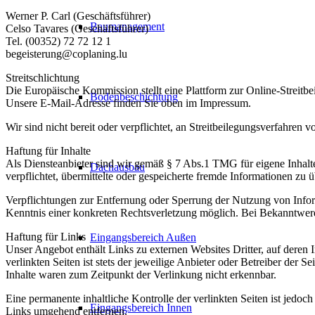
Werner P. Carl (Geschäftsführer)
Baumanagement
Celso Tavares (Geschäftsführer)
Tel. (00352) 72 72 12 1
begeisterung@coplaning.lu
Streitschlichtung
Die Europäische Kommission stellt eine Plattform zur Online-Streitbei
Bodenbeschichtung
Unsere E-Mail-Adresse finden Sie oben im Impressum.
Wir sind nicht bereit oder verpflichtet, an Streitbeilegungsverfahren 
Haftung für Inhalte
Als Diensteanbieter sind wir gemäß § 7 Abs.1 TMG für eigene Inhalte
Dachausbau
verpflichtet, übermittelte oder gespeicherte fremde Informationen zu
Verpflichtungen zur Entfernung oder Sperrung der Nutzung von Inform
Kenntnis einer konkreten Rechtsverletzung möglich. Bei Bekanntwer
Haftung für Links
Eingangsbereich Außen
Unser Angebot enthält Links zu externen Websites Dritter, auf deren
verlinkten Seiten ist stets der jeweilige Anbieter oder Betreiber der
Inhalte waren zum Zeitpunkt der Verlinkung nicht erkennbar.
Eine permanente inhaltliche Kontrolle der verlinkten Seiten ist jed
Eingangsbereich Innen
Links umgehend entfernen.