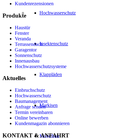
Kundenrezensionen
Hochwasserschutz
Produkte
Haustür
Fenster
Veranda
Insektenschutz
Terrassendach
Garagentor
Sonnenschutz
Innenausbau
Hochwasserschutzsysteme
Klappläden
Aktuelles
Einbruchschutz
Hochwasserschutz
Baumanagement
Markisen
Anfrage senden
Termin vereinbaren
Online bewerben
Kundenmagazin abonnieren
KONTAKT & ANFAHRT
Möbelbau