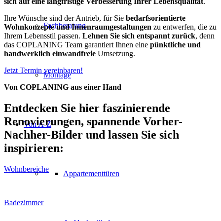
sich auf eine langfristige Verbesserung Ihrer Lebensqualität
.
Ihre Wünsche sind der Antrieb, für Sie
bedarfsorientierte
Fachberatung
Wohnkonzepte und Innenraumgestaltungen
zu entwerfen, die zu
Ihrem Lebensstil passen.
Lehnen Sie sich entspannt zurück
, denn
das COPLANING Team garantiert Ihnen eine
pünktliche und
handwerklich einwandfreie
Umsetzung.
Jetzt Termin vereinbaren!
Montage
Von COPLANING aus einer Hand
Entdecken Sie hier faszinierende
Renovierungen, spannende Vorher-
Von A-Z
Nachher-Bilder und lassen Sie sich
inspirieren:
Wohnbereiche
Appartementtüren
Badezimmer