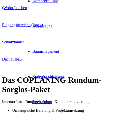
Aufdachrolllade
(Wohn-)küchen
Eingangsbereiche (Innen)
Außensauna
Schlafzimmer
Baumanagement
Dachausbau
Bodenbeschichtung
Das
COPLANING
Rundum-
Sorglos-Paket
Innenausbau · Raumgestaltung · Komplettrenovierung
Dachausbau
Umfangreiche Beratung & Projektumsetzung