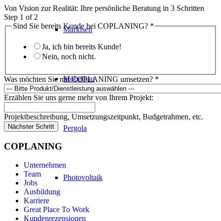
Von Vision zur Realität: Ihre persönliche Beratung in 3 Schritten
Step
1
of 2
Sind Sie bereits Kunde bei COPLANING?
*
Markisen
Ja, ich bin bereits Kunde!
Nein, noch nicht.
Möbelbau
Was möchten Sie mit COPLANING umsetzen?
*
Erzählen Sie uns gerne mehr von Ihrem Projekt:
Projektbeschreibung, Umsetzungszeitpunkt, Budgetrahmen, etc.
Nächster Schritt
Pergola
COPLANING
Unternehmen
Team
Photovoltaik
Jobs
Ausbildung
Karriere
Great Place To Work
Kundenrezensionen