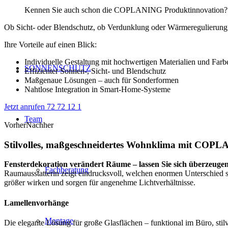
Kennen Sie auch schon die COPLANING Produktinnovation
Ob Sicht- oder Blendschutz, ob Verdunklung oder Wärmeregulierun
Ihre Vorteile auf einen Blick:
Individuelle Gestaltung mit hochwertigen Materialien und Farb
SONNENSCHUTZ
Effizienter Sonnen-, Sicht- und Blendschutz
Maßgenaue Lösungen – auch für Sonderformen
Nahtlose Integration in Smart-Home-Systeme
Jetzt anrufen 72 72 12 1
Team
Vorher
Nachher
Stilvolles, maßgeschneidertes Wohnklima mit COP
Fensterdekoration verändert Räume – lassen Sie sich überzeuge
Fachberatung
Raumausstatterin zeigt eindrucksvoll, welchen enormen Unterschied
größer wirken und sorgen für angenehme Lichtverhältnisse.
Lamellenvorhänge
Montage
Die elegante Lösung für große Glasflächen – funktional im Büro, sti