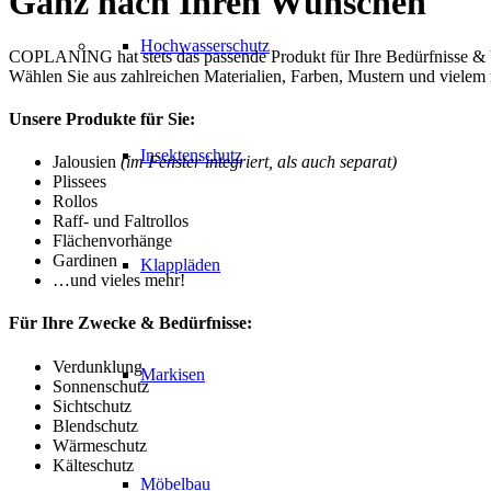
Ganz nach Ihren Wünschen
Hochwasserschutz
COPLANING hat stets das passende Produkt für Ihre Bedürfnisse & 
Wählen Sie aus zahlreichen Materialien, Farben, Mustern und vielem
Unsere Produkte für Sie:
Insektenschutz
Jalousien
(im Fenster integriert, als auch separat)
Plissees
Rollos
Raff- und Faltrollos
Flächenvorhänge
Gardinen
Klappläden
…und vieles mehr!
Für Ihre Zwecke & Bedürfnisse:
Verdunklung
Markisen
Sonnenschutz
Sichtschutz
Blendschutz
Wärmeschutz
Kälteschutz
Möbelbau