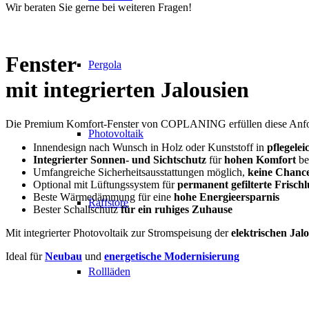
Wir beraten Sie gerne bei weiteren Fragen!
Fenster
Pergola
mit integrierten Jalousien
Die Premium Komfort-Fenster von COPLANING erfüllen diese Anfor
Photovoltaik
Innendesign nach Wunsch in Holz oder Kunststoff in
pflegele
Integrierter Sonnen- und Sichtschutz
für
hohen Komfort
be
Umfangreiche Sicherheitsausstattungen möglich,
keine Chance
Optional mit Lüftungssystem für
permanent
gefilterte Frischl
Beste Wärmedämmung für eine
hohe Energieersparnis
Raffstore
Bester Schallschutz
für ein ruhiges Zuhause
Mit integrierter Photovoltaik zur Stromspeisung der
elektrischen Jal
Ideal für
Neubau
und
energetische Modernisierung
Rollläden