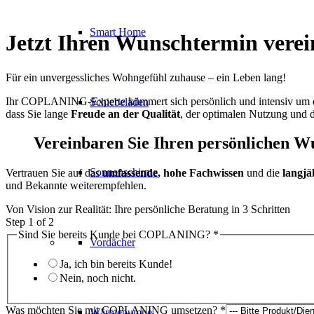
Smart Home
Jetzt Ihren Wunschtermin vere
Für ein unvergessliches Wohngefühl zuhause – ein Leben lang!
Ihr COPLANING-Experte kümmert sich persönlich und intensiv um di
Schiebeläden
dass Sie lange
Freude an der Qualität
, der optimalen Nutzung und 
Vereinbaren Sie Ihren persönlichen Wu
Sonnenschirme
Vertrauen Sie auf das
umfassende, hohe Fachwissen
und die
langjä
und Bekannte weiterempfehlen.
Von Vision zur Realität: Ihre persönliche Beratung in 3 Schritten
Step
1
of 2
Sind Sie bereits Kunde bei COPLANING?
*
Vordächer
Ja, ich bin bereits Kunde!
Nein, noch nicht.
Was möchten Sie mit COPLANING umsetzen?
*
Wärmepumpe