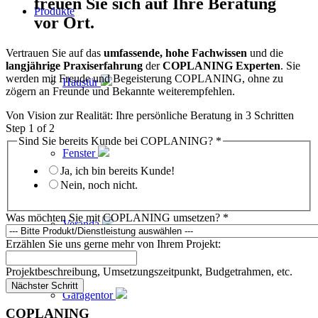
freuen Sie sich auf Ihre Beratung
Produkte
vor Ort.
Vertrauen Sie auf das
umfassende, hohe Fachwissen
und die
langjährige Praxiserfahrung
der
COPLANING Experten
. Sie
werden mit Freude und Begeisterung COPLANING, ohne zu
Haustür
zögern an Freunde und Bekannte weiterempfehlen.
Von Vision zur Realität: Ihre persönliche Beratung in 3 Schritten
Step
1
of 2
Sind Sie bereits Kunde bei COPLANING?
*
Fenster
Ja, ich bin bereits Kunde!
Nein, noch nicht.
Was möchten Sie mit COPLANING umsetzen?
*
Veranda
Erzählen Sie uns gerne mehr von Ihrem Projekt:
Projektbeschreibung, Umsetzungszeitpunkt, Budgetrahmen, etc.
Nächster Schritt
Garagentor
COPLANING