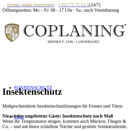
Termin online reservieren
·
+352 72 72 12-1
(24/7)
Öffnungszeiten: Mo – Fr: 08 - 17 Uhr · Sa.: nach Vereinbarung
SONNENSCHUTZ
Insektenschutz
Maßgeschneiderte Insektenschutzlösungen für Fenster und Türen
Nie wieder ungebetene Gäste: Insektenschutz nach Maß
Team
Wenn die Temperaturen steigen, kommen auch Mücken, Fliegen &
Co. – und mit ihnen schlaflose Nächte und gestörte Sommerabende.