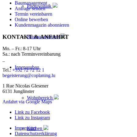
Baumanagement
Photovoltaik
Anfrage senden
Termin vereinbaren
Online bewerben
Kundenmagazin abonnieren
KONTAKT & ANFAHRT
Baumanagement
Mo. – Fr.: 8-17 Uhr
Sa.: nach Terminvereinbarung
_
Innenausbau
Tel.:
+352 72 72 12 1
begeisterung@coplaning.lu
1 Rue Nicolas Glesener
6131 Junglinster
Wohnbereich
Anfahrt via Google Maps
Link zu Facebook
Link zu Instagram
Impressum
Küchen
Datenschutzerklärung