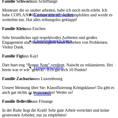
Familie Schwarz
aus Schifflange
Monteure die so sauber arbeiten, habe ich noch nicht erlebt. Ich
Eingangsbereich Außen
habe COPLANING schon sehr oft weiterempfohlen und werde es
weiterhin tun. Hat alles reibungslos geklappt!
Familie Klein
aus Eischen
Sehr freundliches und respektvolles Auftreten und großes
Eingangsbereich Innen
Engagement und Hartnäckigkeit beim Beheben von Problemen.
Vielen Dank.
Familie Figl
aus Kayl
Dier huet eng “Bonne Note” verdient. Naischt zu reklamieren. Hei
Fensterdekoration
heem war et wie ‘geleckt’. Ech gin iech 10 Punkte!
Familie Zacharias
aus Luxembourg
Unsere Meinung über Sie: Klassifizierung Königsklasse! Da gibt es
auch gar nichts zu beanstanden! Weiter so!
Gartenbau
Familie Belleville
aus Frisange
In der Ruhe liegt die Kraft! Sehr gute Arbeit verrichtet und keine
gestressten Arbeiter, nur zu empfehlen!