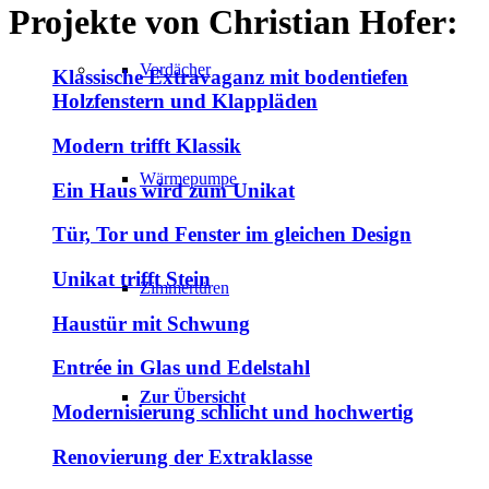
Projekte von
Christian Hofer:
Vordächer
Klassische Extravaganz mit bodentiefen
Holzfenstern und Klappläden
Modern trifft Klassik
Wärmepumpe
Ein Haus wird zum Unikat
Tür, Tor und Fenster im gleichen Design
Unikat trifft Stein
Zimmertüren
Haustür mit Schwung
Entrée in Glas und Edelstahl
Zur Übersicht
Modernisierung schlicht und hochwertig
Renovierung der Extraklasse