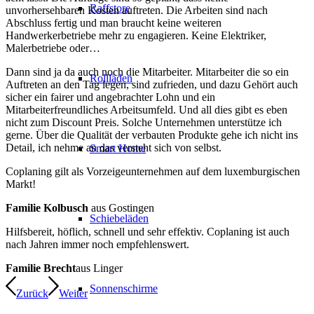
Raffstore
unvorhersehbaren Kosten auftreten. Die Arbeiten sind nach
Abschluss fertig und man braucht keine weiteren
Handwerkerbetriebe mehr zu engagieren. Keine Elektriker,
Malerbetriebe oder…
Dann sind ja da auch noch die Mitarbeiter. Mitarbeiter die so ein
Rollläden
Auftreten an den Tag legen, sind zufrieden, und dazu Gehört auch
sicher ein fairer und angebrachter Lohn und ein
Mitarbeiterfreundliches Arbeitsumfeld. Und all dies gibt es eben
nicht zum Discount Preis. Solche Unternehmen unterstütze ich
gerne. Über die Qualität der verbauten Produkte gehe ich nicht ins
Detail, ich nehme an das versteht sich von selbst.
Smart Home
Coplaning gilt als Vorzeigeunternehmen auf dem luxemburgischen
Markt!
Familie Kolbusch
aus Gostingen
Schiebeläden
Hilfsbereit, höflich, schnell und sehr effektiv. Coplaning ist auch
nach Jahren immer noch empfehlenswert.
Familie Brecht
aus Linger
Sonnenschirme
Zurück
Weiter