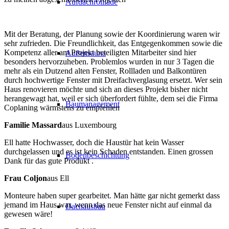
Aufdachrolllade
Mit der Beratung, der Planung sowie der Koordinierung waren wir
sehr zufrieden. Die Freundlichkeit, das Entgegenkommen sowie die
Kompetenz aller am Projekt beteiligten Mitarbeiter sind hier
Außensauna
besonders hervorzuheben. Problemlos wurden in nur 3 Tagen die
mehr als ein Dutzend alten Fenster, Rollladen und Balkontüren
durch hochwertige Fenster mit Dreifachverglasung ersetzt. Wer sein
Haus renovieren möchte und sich an dieses Projekt bisher nicht
herangewagt hat, weil er sich überfordert fühlte, dem sei die Firma
Baumanagement
Coplaning wärmstens zu empfehlen
Familie Massard
aus Luxembourg
Ell hatte Hochwasser, doch die Haustür hat kein Wasser
durchgelassen und es ist kein Schaden entstanden. Einen grossen
Bodenbeschichtung
Dank für das gute Produkt .
Frau Coljon
aus Ell
Monteure haben super gearbeitet. Man hätte gar nicht gemerkt dass
jemand im Haus war, wenn das neue Fenster nicht auf einmal da
Dachausbau
gewesen wäre!