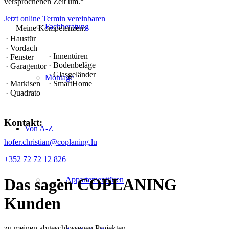
versprochenen Zeit um.
“
Jetzt online Termin vereinbaren
Fachberatung
Meine Kompetenzen:
· Haustür
· Vordach
· Innentüren
· Fenster
· Bodenbeläge
· Garagentor
· Glasgeländer
Montage
· Markisen
· SmartHome
· Quadrato
Kontakt:
Von A-Z
hofer.christian@coplaning.lu
+352 72 72 12 826
Das sagen
COPLANING
Appartementtüren
Kunden
zu meinen abgeschlossenen Projekten