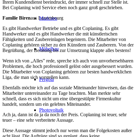
Ihrem Kundendienst beeindruckt, der immer schnell zur Stelle ist.
Bei Coplaning wird Service eben noch ganz groß geschrieben.
Familie Biren
aus Luxembourg
Markisen
Es gibt Handwerker Betriebe und es gibt Coplaning. Es gibt
Handwerker und es gibt Handwerker die mit künstlerischen
Fähigkeiten und Zaubereinlagen begeistern. Die Mitarbeiter von
Coplaning gehören sicher zu den Künstlern und Zauberern. Von der
Möbelbau
Begrüßung, der Beratung bis zur Umsetzung klappte alles bestens!
Wenn ich von „Alles” rede, spreche ich auch von unvorhersehbaren
Problemen, die hoch professionell gelöst oder ausgebessert wurden.
Die Mitarbeiter von Coplaning gehören zur besten handwerklichen
Liga, die man sich vorstellen kann.
Pergola
Ebenfalls möchte ich auf das soziale Miteinander hinweisen, das die
Mitarbeiter untereinander zu Tage brachten. Man merkte sehr
schnell, dass es sich nicht um eine übergestülpte Firmenkultur
handelt, sondern um ein gelebtes Miteinander.
Photovoltaik
Ach ja, dann ist da ja da noch der Preis. Coplaning ist teuer, sehr
teuer – eine sehr verbreitete Aussage.
Diese Aussage stimmt jedoch nur wenn man die Folgekosten außer
acht lässt. Die Aufträge sind so geplant, dass keine