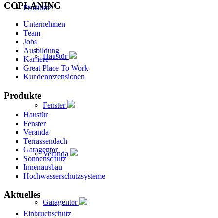
COPLANING
Produkte
Unternehmen
Team
Jobs
Ausbildung
Haustür
Karriere
Great Place To Work
Kundenrezensionen
Produkte
Fenster
Haustür
Fenster
Veranda
Terrassendach
Garagentor
Veranda
Sonnenschutz
Innenausbau
Hochwasserschutzsysteme
Aktuelles
Garagentor
Einbruchschutz