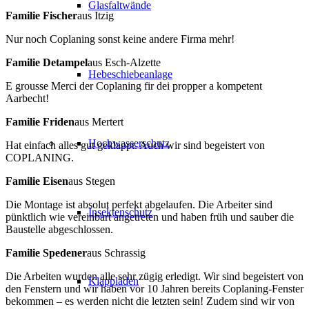
Glasfaltwände
Familie Fischer
aus Itzig
Nur noch Coplaning sonst keine andere Firma mehr!
Familie Detampel
aus Esch-Alzette
Hebeschiebeanlage
E grousse Merci der Coplaning fir dei propper a kompetent
Aarbecht!
Familie Friden
aus Mertert
Hochwasserschutz
Hat einfach alles gut geklappt. Auch wir sind begeistert von
COPLANING.
Familie Eisen
aus Stegen
Die Montage ist absolut perfekt abgelaufen. Die Arbeiter sind
Insektenschutz
pünktlich wie vereinbart angetreten und haben früh und sauber die
Baustelle abgeschlossen.
Familie Spedener
aus Schrassig
Die Arbeiten wurden alle sehr zügig erledigt. Wir sind begeistert von
Klappläden
den Fenstern und wir haben vor 10 Jahren bereits Coplaning-Fenster
bekommen – es werden nicht die letzten sein! Zudem sind wir von