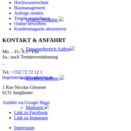
Hochwasserschutz
Baumanagement
Anfrage senden
Termin vereinbaren
Weitere Produkte
Online bewerben
Kundenmagazin abonnieren
KONTAKT & ANFAHRT
Eingangsbereich Außen
Mo. – Fr.: 8-17 Uhr
Sa.: nach Terminvereinbarung
_
Tel.:
+352 72 72 12 1
begeisterung@coplaning.lu
Innenbeschattung
1 Rue Nicolas Glesener
6131 Junglinster
Anfahrt via Google Maps
Markisen
Link zu Facebook
Link zu Instagram
Impressum