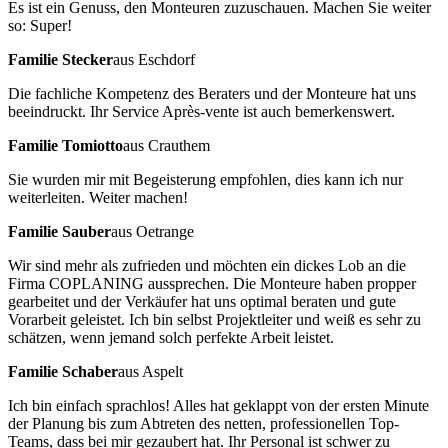
Es ist ein Genuss, den Monteuren zuzuschauen. Machen Sie weiter
so: Super!
Familie Stecker
aus Eschdorf
Die fachliche Kompetenz des Beraters und der Monteure hat uns
beeindruckt. Ihr Service Après-vente ist auch bemerkenswert.
Familie Tomiotto
aus Crauthem
Sie wurden mir mit Begeisterung empfohlen, dies kann ich nur
weiterleiten. Weiter machen!
Familie Sauber
aus Oetrange
Wir sind mehr als zufrieden und möchten ein dickes Lob an die
Firma COPLANING aussprechen. Die Monteure haben propper
gearbeitet und der Verkäufer hat uns optimal beraten und gute
Vorarbeit geleistet. Ich bin selbst Projektleiter und weiß es sehr zu
schätzen, wenn jemand solch perfekte Arbeit leistet.
Familie Schaber
aus Aspelt
Ich bin einfach sprachlos! Alles hat geklappt von der ersten Minute
der Planung bis zum Abtreten des netten, professionellen Top-
Teams, dass bei mir gezaubert hat. Ihr Personal ist schwer zu