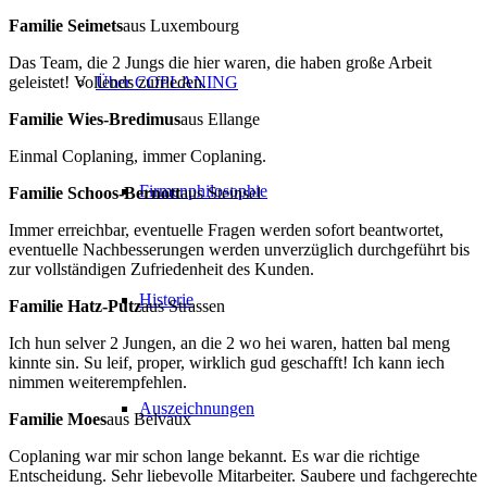
Familie Seimets
aus Luxembourg
Das Team, die 2 Jungs die hier waren, die haben große Arbeit
geleistet! Vollends zufrieden.
Über COPLANING
Familie Wies-Bredimus
aus Ellange
Einmal Coplaning, immer Coplaning.
Firmenphilosophie
Familie Schoos-Bernott
aus Steinsel
Immer erreichbar, eventuelle Fragen werden sofort beantwortet,
eventuelle Nachbesserungen werden unverzüglich durchgeführt bis
zur vollständigen Zufriedenheit des Kunden.
Historie
Familie Hatz-Putz
aus Strassen
Ich hun selver 2 Jungen, an die 2 wo hei waren, hatten bal meng
kinnte sin. Su leif, proper, wirklich gud geschafft! Ich kann iech
nimmen weiterempfehlen.
Auszeichnungen
Familie Moes
aus Belvaux
Coplaning war mir schon lange bekannt. Es war die richtige
Entscheidung. Sehr liebevolle Mitarbeiter. Saubere und fachgerechte