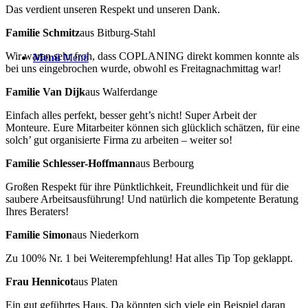
Das verdient unseren Respekt und unseren Dank.
Familie Schmitz
aus Bitburg-Stahl
Wir waren sehr froh, dass COPLANING direkt kommen konnte als
Menü
Menü
bei uns eingebrochen wurde, obwohl es Freitagnachmittag war!
Familie Van Dijk
aus Walferdange
Einfach alles perfekt, besser geht’s nicht! Super Arbeit der
Monteure. Eure Mitarbeiter können sich glücklich schätzen, für eine
solch’ gut organisierte Firma zu arbeiten – weiter so!
Familie Schlesser-Hoffmann
aus Berbourg
Großen Respekt für ihre Pünktlichkeit, Freundlichkeit und für die
saubere Arbeitsausführung! Und natürlich die kompetente Beratung
Ihres Beraters!
Familie Simon
aus Niederkorn
Zu 100% Nr. 1 bei Weiterempfehlung! Hat alles Tip Top geklappt.
Frau Hennicot
aus Platen
Ein gut geführtes Haus. Da könnten sich viele ein Beispiel daran