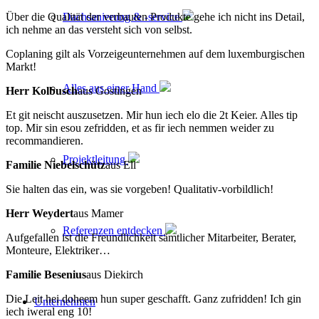
Über die Qualität der verbauten Produkte gehe ich nicht ins Detail,
Dachsanierung & -service
ich nehme an das versteht sich von selbst.
Coplaning gilt als Vorzeigeunternehmen auf dem luxemburgischen
Markt!
Alles aus einer Hand
Herr Kolbusch
aus Gostingen
Et git neischt auszusetzen. Mir hun iech elo die 2t Keier. Alles tip
top. Mir sin esou zefridden, et as fir iech nemmen weider zu
recommandieren.
Projektleitung
Familie Niebelschütz
aus Ell
Sie halten das ein, was sie vorgeben! Qualitativ-vorbildlich!
Herr Weydert
aus Mamer
Referenzen entdecken
Aufgefallen ist die Freundlichkeit sämtlicher Mitarbeiter, Berater,
Monteure, Elektriker…
Familie Besenius
aus Diekirch
Die Leit hei doheem hun super geschafft. Ganz zufridden! Ich gin
Unternehmen
iech iweral eng 10!