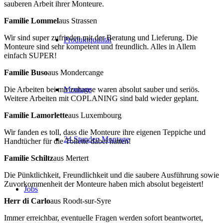
sauberen Arbeit ihrer Monteure.
Familie Lommel
aus Strassen
Wir sind super zufrieden mit der Beratung und Lieferung. Die
Produktqualität
Monteure sind sehr kompetent und freundlich. Alles in Allem
einfach SUPER!
Familie Buso
aus Mondercange
Die Arbeiten bei mir zuhause waren absolut sauber und seriös.
Montage
Weitere Arbeiten mit COPLANING sind bald wieder geplant.
Familie Lamorlette
aus Luxembourg
Wir fanden es toll, dass die Monteure ihre eigenen Teppiche und
24 Stunden Montage
Handtücher für die Toilette dabei hatten!
Familie Schiltz
aus Mertert
Die Pünktlichkeit, Freundlichkeit und die saubere Ausführung sowie
Zuvorkommenheit der Monteure haben mich absolut begeistert!
Jobs
Herr di Carlo
aus Roodt-sur-Syre
Immer erreichbar, eventuelle Fragen werden sofort beantwortet,