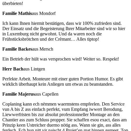
überbieten!
Familie Mathis
aus Mondorf
Ich kann Ihnen hiermit bestätigen, dass wir 100% zufrieden sind.
Der Einsatz und die Begeisterung Ihrer Mitarbeiter sind wir so hier
in Luxemburg nicht gewohnt. Und da waren noch die
Frühstücksbrötchen und der Crèmant… Alles tiptop!
Familie Backes
aus Mersch
Ein Betrieb der hült was versprochen wird! Weiter so. Respekt!
Herr Bach
aus Lintgen
Perfekte Arbeit. Monteure mit einer guten Portion Humor. Es gibt
wirklich überhaupt kein Anliegen um etwas zu beanstanden.
Familie Majerus
aus Capellen
Coplaning kann ech nëmmen waermstens empfeelen. Den Service
vun A bis Z ass einfach perfekt, vum Empfang iwwert Berodung,
Liewwerfristen bis zur absolut professionneller Montage an den
Chantier ass zum Schluss propper. Sie schaffen esou exact, dass am
Prinzip keen Ustreicher duerno nötig ass. Wann sie gin, ass alles
ferdech. Ech hun nitt vir naischt 4 Projet’en mat hinnen gemeet. Top