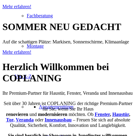
Mehr erfahren!
Fachberatung
SOMMER
NEU
GEDACHT
Auf die schattigen Plätze: Markisen, Sonnenschirme, Klimaanlage
Montage
Mehr erfahren!
Herzlich Willkommen bei
COPLANING
Von A-Z
Ihr Premium-Partner für Haustür, Fenster, Veranda und Innenausbau
Seit über 30 Jahren ist COPLANING der richtige Premium-Partner
Appartementtüren
für Sie, wenn Sie Ihr Haus
renovieren
und
modernisieren
möchten. Ob
Fenster
,
Haustür
,
Tor,
Veranda
oder
Innenausbau
– Freuen Sie sich auf absolute
Qualität, Sicherheit, Komfort, Innovation und Langlebigkeit.
Sie sind herzlich im Showroom in Junglinster willkommen.