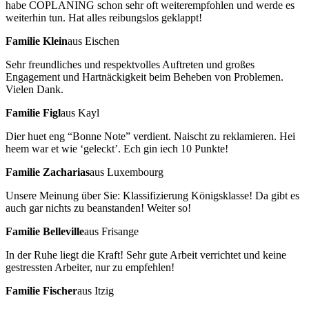
habe COPLANING schon sehr oft weiterempfohlen und werde es
weiterhin tun. Hat alles reibungslos geklappt!
Familie Klein
aus Eischen
Sehr freundliches und respektvolles Auftreten und großes
Engagement und Hartnäckigkeit beim Beheben von Problemen.
Vielen Dank.
Familie Figl
aus Kayl
Dier huet eng “Bonne Note” verdient. Naischt zu reklamieren. Hei
heem war et wie ‘geleckt’. Ech gin iech 10 Punkte!
Familie Zacharias
aus Luxembourg
Unsere Meinung über Sie: Klassifizierung Königsklasse! Da gibt es
auch gar nichts zu beanstanden! Weiter so!
Familie Belleville
aus Frisange
In der Ruhe liegt die Kraft! Sehr gute Arbeit verrichtet und keine
gestressten Arbeiter, nur zu empfehlen!
Familie Fischer
aus Itzig