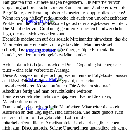
Fähigkeiten und Zaubereinlagen begeistern. Die Mitarbeiter von
Coplaning gehören sicher zu den Künstlern und Zauberern. Von der
Begrüßung, der Beratung bis zur Umsetzung klappte alles bestens!
Wenn ich von “Alles” rede, spreche ich auch von unvorhersehbaren
Badezimmer
Problemen, die hoch professionell gelöst oder ausgebessert wurden.
Die Mitarbeiter von Coplaning gehören zur besten handwerklichen
Liga, die man sich vorstellen kann.
Ebenfalls möchte ich auf das soziale Miteinander hinweisen, das die
Mitarbeiter untereinander zu Tage brachten. Man merkte sehr
schnell, dass es sich nicht um eine übergestülpte Firmenkultur
Eingangsbereich
handelt, sondern um ein gelebtes Miteinander.
Ach ja, dann ist da ja da noch der Preis. Coplaning ist teuer, sehr
teuer – eine sehr verbreitete Aussage.
Diese Aussage stimmt jedoch nur wenn man die Folgekosten ausser
Möbel nach Maß
acht lässt. Die Aufträge sind so geplant, dass keine
unvorhersehbaren Kosten auftreten. Die Arbeiten sind nach
Abschluss fertig und man braucht keine weiteren
Handwerkerbetriebe mehr zu engagieren. Keine Elektriker,
Malerbetriebe oder…
Dann sind ja da auch noch die Mitarbeiter. Mitarbeiter die so ein
Dachausbau
Auftreten an den Tag legen, sind zufrieden, und dazu gehört auch
sicher ein fairer und angebrachter Lohn und ein
mitarbeiterfreundliches Arbeitsumfeld. Und all dies gibt es eben
nicht zum Discountpreis. Solche Unternehmen unterstütze ich gerne.