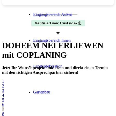
Eingangsbereich Außen
Verifiziert von: Trustindex
Eingangsbereich Innen
DOHEEM NEI ERLIEWEN
mit COPLANING
Fensterdekoration
Jetzt Ihr Wunschprojekt anklicken und direkt einen Termin
mit den richtigen Ansprechpartner sichern!
1
2
3
Gartenbau
4
5
6
7
8