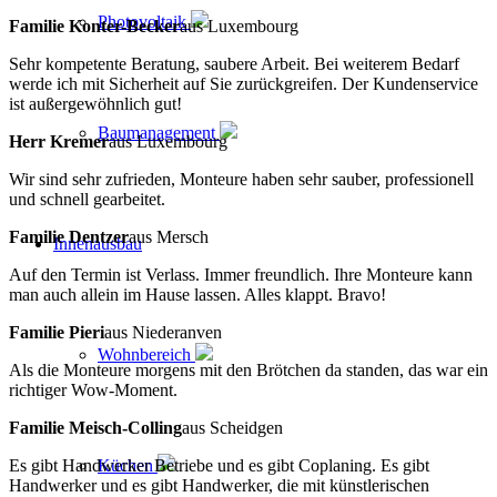
Photovoltaik
Familie Konter-Becker
aus Luxembourg
Sehr kompetente Beratung, saubere Arbeit. Bei weiterem Bedarf
werde ich mit Sicherheit auf Sie zurückgreifen. Der Kundenservice
ist außergewöhnlich gut!
Baumanagement
Herr Kremer
aus Luxembourg
Wir sind sehr zufrieden, Monteure haben sehr sauber, professionell
und schnell gearbeitet.
Familie Dentzer
aus Mersch
Innenausbau
Auf den Termin ist Verlass. Immer freundlich. Ihre Monteure kann
man auch allein im Hause lassen. Alles klappt. Bravo!
Familie Pieri
aus Niederanven
Wohnbereich
Als die Monteure morgens mit den Brötchen da standen, das war ein
richtiger Wow-Moment.
Familie Meisch-Colling
aus Scheidgen
Es gibt Handwerker Betriebe und es gibt Coplaning. Es gibt
Küchen
Handwerker und es gibt Handwerker, die mit künstlerischen