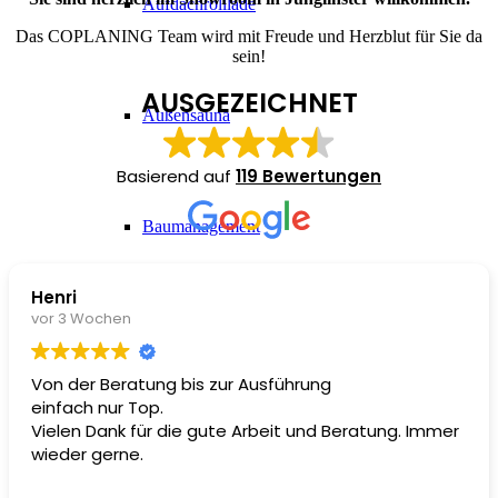
Aufdachrolllade
Das COPLANING Team wird mit Freude und Herzblut für Sie da
sein!
AUSGEZEICHNET
Außensauna
Basierend auf
119 Bewertungen
Baumanagement
Arnould Stas
vor 1 Jahr
Bodenbeschichtung
I requested Coplaning to instal mos
protection during 2025 spring. I have
 Beratung. Immer
complain about.
Dachausbau