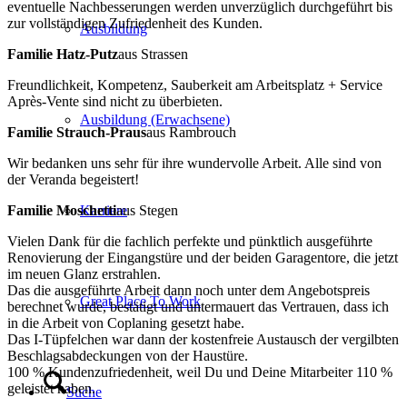
eventuelle Nachbesserungen werden unverzüglich durchgeführt bis
zur vollständigen Zufriedenheit des Kunden.
Ausbildung
Familie Hatz-Putz
aus Strassen
Freundlichkeit, Kompetenz, Sauberkeit am Arbeitsplatz + Service
Après-Vente sind nicht zu überbieten.
Ausbildung (Erwachsene)
Familie Strauch-Praus
aus Rambrouch
Wir bedanken uns sehr für ihre wundervolle Arbeit. Alle sind von
der Veranda begeistert!
Familie Moschetti
Karriere
aus Stegen
Vielen Dank für die fachlich perfekte und pünktlich ausgeführte
Renovierung der Eingangstüre und der beiden Garagentore, die jetzt
im neuen Glanz erstrahlen.
Das die ausgeführte Arbeit dann noch unter dem Angebotspreis
Great Place To Work
berechnet wurde, bestätigt und untermauert das Vertrauen, dass ich
in die Arbeit von Coplaning gesetzt habe.
Das I-Tüpfelchen war dann der kostenfreie Austausch der vergilbten
Beschlagsabdeckungen von der Haustüre.
100 % Kundenzufriedenheit, weil Du und Deine Mitarbeiter 110 %
geleistet haben.
Suche