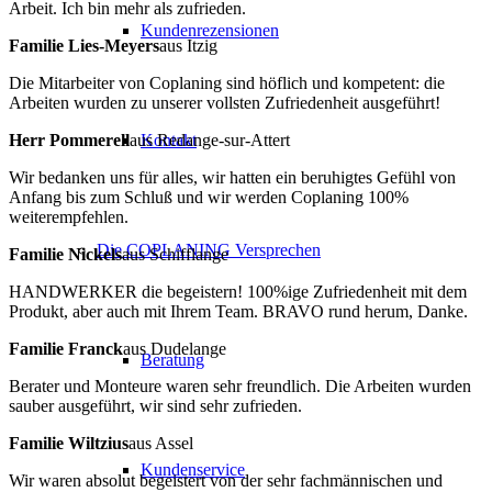
Arbeit. Ich bin mehr als zufrieden.
Kundenrezensionen
Familie Lies-Meyers
aus Itzig
Die Mitarbeiter von Coplaning sind höflich und kompetent: die
Arbeiten wurden zu unserer vollsten Zufriedenheit ausgeführt!
Herr Pommerell
aus Redange-sur-Attert
Kontakt
Wir bedanken uns für alles, wir hatten ein beruhigtes Gefühl von
Anfang bis zum Schluß und wir werden Coplaning 100%
weiterempfehlen.
Die COPLANING Versprechen
Familie Nickels
aus Schifflange
HANDWERKER die begeistern! 100%ige Zufriedenheit mit dem
Produkt, aber auch mit Ihrem Team. BRAVO rund herum, Danke.
Familie Franck
aus Dudelange
Beratung
Berater und Monteure waren sehr freundlich. Die Arbeiten wurden
sauber ausgeführt, wir sind sehr zufrieden.
Familie Wiltzius
aus Assel
Kundenservice
Wir waren absolut begeistert von der sehr fachmännischen und