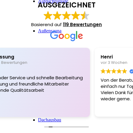
Aufdachrolllade
AUSGEZEICHNET
Basierend auf
119 Bewertungen
Außensauna
Henri
Baumanagement
vor 3 Wochen
Von der Beratung bis zur Ausführung
einfach nur Top.
Bodenbeschichtung
Vielen Dank für die gute Arbeit und Beratung. Immer
wieder gerne.
Dachausbau