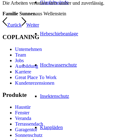
Glasfaltwände
Die Arbeiten verlaufen stets sauber und zuverlässig.
Familie Sunnen
aus Wellenstein
Zurück
Weiter
Hebeschiebeanlage
COPLANING
Unternehmen
Team
Jobs
Hochwasserschutz
Ausbildung
Karriere
Great Place To Work
Kundenrezensionen
Produkte
Insektenschutz
Haustür
Fenster
Veranda
Terrassendach
Klappläden
Garagentor
Sonnenschutz