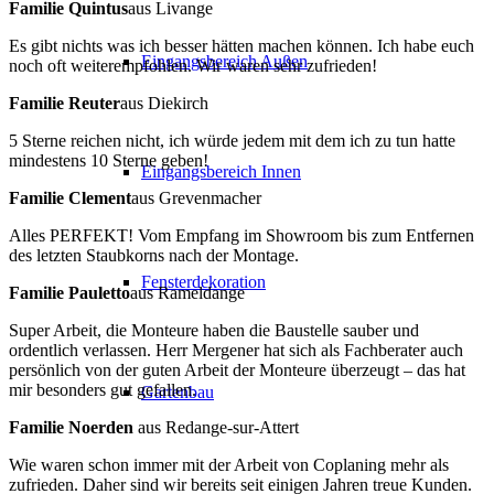
Familie Quintus
aus Livange
Es gibt nichts was ich besser hätten machen können. Ich habe euch
Eingangsbereich Außen
noch oft weiterempfohlen. Wir waren sehr zufrieden!
Familie Reuter
aus Diekirch
5 Sterne reichen nicht, ich würde jedem mit dem ich zu tun hatte
mindestens 10 Sterne geben!
Eingangsbereich Innen
Familie Clement
aus Grevenmacher
Alles PERFEKT! Vom Empfang im Showroom bis zum Entfernen
des letzten Staubkorns nach der Montage.
Fensterdekoration
Familie Pauletto
aus Rameldange
Super Arbeit, die Monteure haben die Baustelle sauber und
ordentlich verlassen. Herr Mergener hat sich als Fachberater auch
persönlich von der guten Arbeit der Monteure überzeugt – das hat
mir besonders gut gefallen.
Gartenbau
Familie Noerden
aus Redange-sur-Attert
Wie waren schon immer mit der Arbeit von Coplaning mehr als
zufrieden. Daher sind wir bereits seit einigen Jahren treue Kunden.