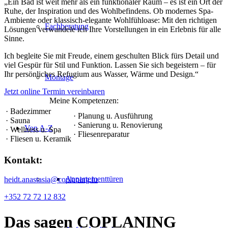
„Ein Bad ist weit mehr als ein funktionaler Raum – es ist ein Ort der
Ruhe, der Inspiration und des Wohlbefindens. Ob modernes Spa-
Ambiente oder klassisch-elegante Wohlfühloase: Mit den richtigen
Fachberatung
Lösungen verwandele ich Ihre Vorstellungen in ein Erlebnis für alle
Sinne.
Ich begleite Sie mit Freude, einem geschulten Blick fürs Detail und
viel Gespür für Stil und Funktion. Lassen Sie sich begeistern – für
Ihr persönliches Refugium aus Wasser, Wärme und Design.“
Montage
Jetzt online Termin vereinbaren
Meine Kompetenzen:
· Badezimmer
· Planung u. Ausführung
· Sauna
· Sanierung u. Renovierung
Von A-Z
· Wellness u. Spa
· Fliesenreparatur
· Fliesen u. Keramik
Kontakt:
Appartementtüren
heidt.anastasia@coplaning.lu
+352 72 72 12 832
Das sagen
COPLANING