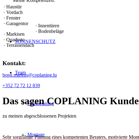
Meine Kompetenzen:
· Haustür
· Vordach
· Fenster
· Garagentor
· Innentüren
· Bodenbeläge
· Markisen
· Quadrato
SONNENSCHUTZ
· Terrassendach
Kontakt:
Team
bong.markus@coplaning.lu
+352 72 72 12 839
Das sagen
COPLANING Kunde
Fachberatung
zu meinen abgeschlossenen Projekten
Montage
Sehr sorgfältige Planung eines kompetenten Beraters, motivierte Mont