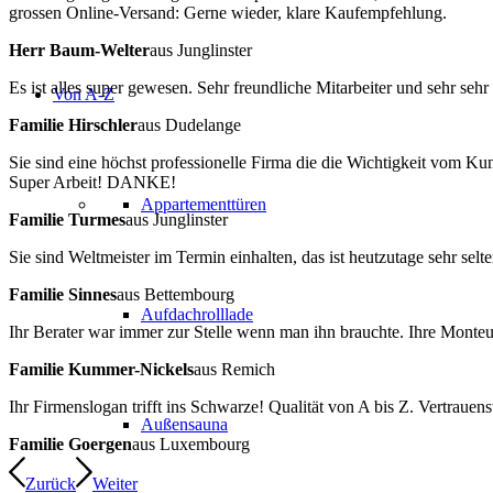
grossen Online-Versand: Gerne wieder, klare Kaufempfehlung.
Herr Baum-Welter
aus Junglinster
Es ist alles super gewesen. Sehr freundliche Mitarbeiter und sehr seh
Von A-Z
Familie Hirschler
aus Dudelange
Sie sind eine höchst professionelle Firma die die Wichtigkeit vom Ku
Super Arbeit! DANKE!
Appartementtüren
Familie Turmes
aus Junglinster
Sie sind Weltmeister im Termin einhalten, das ist heutzutage sehr selte
Familie Sinnes
aus Bettembourg
Aufdachrolllade
Ihr Berater war immer zur Stelle wenn man ihn brauchte. Ihre Monteure
Familie Kummer-Nickels
aus Remich
Ihr Firmenslogan trifft ins Schwarze! Qualität von A bis Z. Vertrauen
Außensauna
Familie Goergen
aus Luxembourg
Zurück
Weiter