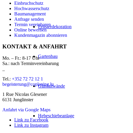
Einbruchschutz
Hochwasserschutz
Baumanagement
Anfrage senden
Termin vereinbaren
Fensterdekoration
Online bewerben
Kundenmagazin abonnieren
KONTAKT & ANFAHRT
Gartenbau
Mo. – Fr.: 8-17 Uhr
Sa.: nach Terminvereinbarung
_
Tel.:
+352 72 72 12 1
begeisterung@coplaning.lu
Glasfaltwände
1 Rue Nicolas Glesener
6131 Junglinster
Anfahrt via Google Maps
Hebeschiebeanlage
Link zu Facebook
Link zu Instagram