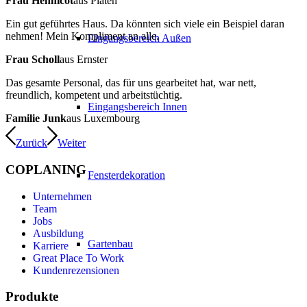
Frau Hennicot
aus Platen
Ein gut geführtes Haus. Da könnten sich viele ein Beispiel daran
nehmen! Mein Kompliment an alle.
Eingangsbereich Außen
Frau Scholl
aus Ernster
Das gesamte Personal, das für uns gearbeitet hat, war nett,
freundlich, kompetent und arbeitstüchtig.
Eingangsbereich Innen
Familie Junk
aus Luxembourg
Zurück
Weiter
COPLANING
Fensterdekoration
Unternehmen
Team
Jobs
Ausbildung
Gartenbau
Karriere
Great Place To Work
Kundenrezensionen
Produkte