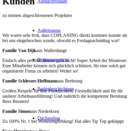
Kunden
Aufdachrolllade
zu meinen abgeschlossenen Projekten
Außensauna
Wir waren sehr froh, dass COPLANING direkt kommen konnte als
bei uns eingebrochen wurde, obwohl es Freitagnachmittag war!
Familie Van Dijk
aus Walferdange
Baumanagement
Einfach alles perfekt! Besser geht nicht! Super Arbeit der Monteure.
Eure Mitarbeiter können sich glücklich schützen, für eine solch gut
organisierte Firma zu arbeiten! Weiter so!
Familie Schlesser-Hoffmann
aus Berbourg
Bodenbeschichtung
Großen Respekt für ihre Pünktlichkeit, Freundlichkeit und für die
saubere Arbeitsausführung! Und natürlich die kompetente Beratung
Ihres Beraters!
Familie Simon
aus Niederkorn
Dachausbau
Zu 100% Nr. 1 bei Weiterempfehlung! Hat alles Tip Top geklappt.