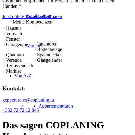
zusammen besprochen. Ihr Projekt ist bei mir in den besten
Händen.
“
Fachberatung
Jetzt online Termin vereinbaren
Meine Kompetenzen:
· Haustür
· Vordach
· Fenster
· Innentüren
· Garagentor
Montage
· Bodenbeläge
· Quadrato
· Spanndecken
· Veranda
· Glasgeländer
· Terrassendach
· Markise
Von A-Z
Kontakt:
geppert.rene@coplaning.lu
Appartementtüren
+352 72 72 12 845
Das sagen
COPLANING