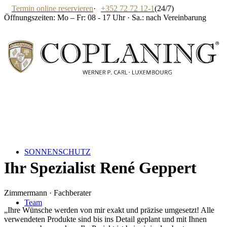
Termin online reservieren
·
+352 72 72 12-1
(24/7)
Öffnungszeiten: Mo – Fr: 08 - 17 Uhr · Sa.: nach Vereinbarung
SONNENSCHUTZ
Ihr Spezialist
René Geppert
Zimmermann · Fachberater
Team
„
Ihre Wünsche werden von mir exakt und präzise umgesetzt! Alle
verwendeten Produkte sind bis ins Detail geplant und mit Ihnen