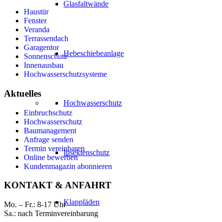
Glasfaltwände
Haustür
Fenster
Veranda
Terrassendach
Garagentor
Hebeschiebeanlage
Sonnenschutz
Innenausbau
Hochwasserschutzsysteme
Aktuelles
Hochwasserschutz
Einbruchschutz
Hochwasserschutz
Baumanagement
Anfrage senden
Termin vereinbaren
Insektenschutz
Online bewerben
Kundenmagazin abonnieren
KONTAKT & ANFAHRT
Klappläden
Mo. – Fr.: 8-17 Uhr
Sa.: nach Terminvereinbarung