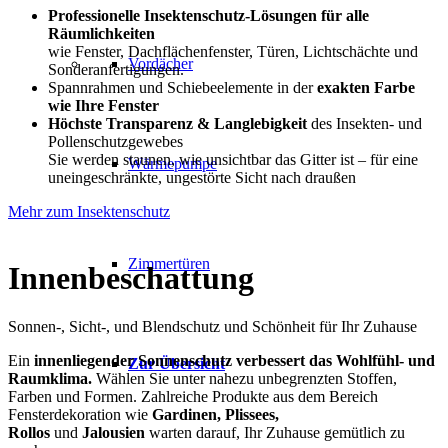
Professionelle Insektenschutz-Lösungen für alle
Räumlichkeiten
wie Fenster, Dachflächenfenster, Türen, Lichtschächte und
Vordächer
Sonderanfertigungen.
Spannrahmen und Schiebeelemente in der
exakten Farbe
wie Ihre Fenster
Höchste Transparenz & Langlebigkeit
des Insekten- und
Pollenschutzgewebes
Sie werden staunen, wie unsichtbar das Gitter ist – für eine
Wärmepumpe
uneingeschränkte, ungestörte Sicht nach draußen
Mehr zum Insektenschutz
Zimmertüren
Innenbeschattung
Sonnen-, Sicht-, und Blendschutz und Schönheit für Ihr Zuhause
Ein
innenliegender Sonnenschutz verbessert das Wohlfühl- und
Zur Übersicht
Raumklima.
Wählen Sie unter nahezu unbegrenzten Stoffen,
Farben und Formen. Zahlreiche Produkte aus dem Bereich
Fensterdekoration wie
Gardinen, Plissees,
Rollos
und
Jalousien
warten darauf, Ihr Zuhause gemütlich zu