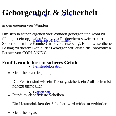
Geborgenheit
&
Sicherheit
Eingangsbereich Außen
in den eigenen vier Wänden
Um sich in seinen eigenen vier Wänden geborgen und wohl zu
fühlen, ist ein optimaler Schutz vor Einbrechern sowie maximale
Eingangsbereich Innen
Sicherheit für Ihre Familie Grundvoraussetzung. Einen wesentlichen
Beitrag zu diesem Gefühl der Geborgenheit leisten die innovativen
Fenster von COPLANING.
Fünf Gründe für ein sicheres Gefühl
Fensterdekoration
Sicherheitsverriegelung
Die Fenster sind wie ein Tresor gesichert, ein Aufbrechen ist
nahezu unmöglich.
Gartenbau
Rundum klebefixierte Scheiben
Ein Herausdrücken der Scheiben wird wirksam verhindert.
Sicherheitsglas