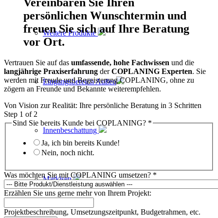
Vereinbaren Sie Ihren
persönlichen Wunschtermin und
freuen Sie sich auf Ihre Beratung
Weitere Produkte
vor Ort.
Vertrauen Sie auf das
umfassende, hohe Fachwissen
und die
langjährige Praxiserfahrung
der
COPLANING Experten
. Sie
werden mit Freude und Begeisterung COPLANING, ohne zu
Eingangsbereich Außen
zögern an Freunde und Bekannte weiterempfehlen.
Von Vision zur Realität: Ihre persönliche Beratung in 3 Schritten
Step
1
of 2
Sind Sie bereits Kunde bei COPLANING?
*
Innenbeschattung
Ja, ich bin bereits Kunde!
Nein, noch nicht.
Was möchten Sie mit COPLANING umsetzen?
*
Markisen
Erzählen Sie uns gerne mehr von Ihrem Projekt:
Projektbeschreibung, Umsetzungszeitpunkt, Budgetrahmen, etc.