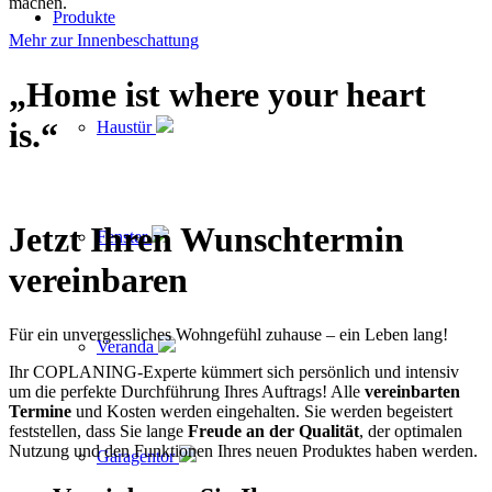
machen.
Produkte
Mehr zur Innenbeschattung
„
Home ist where your heart
is.
“
Haustür
Jetzt Ihren Wunschtermin
Fenster
vereinbaren
Für ein unvergessliches Wohngefühl zuhause – ein Leben lang!
Veranda
Ihr COPLANING-Experte kümmert sich persönlich und intensiv
um die perfekte Durchführung Ihres Auftrags! Alle
vereinbarten
Termine
und Kosten werden eingehalten. Sie werden begeistert
feststellen, dass Sie lange
Freude an der Qualität
, der optimalen
Nutzung und den Funktionen Ihres neuen Produktes haben werden.
Garagentor