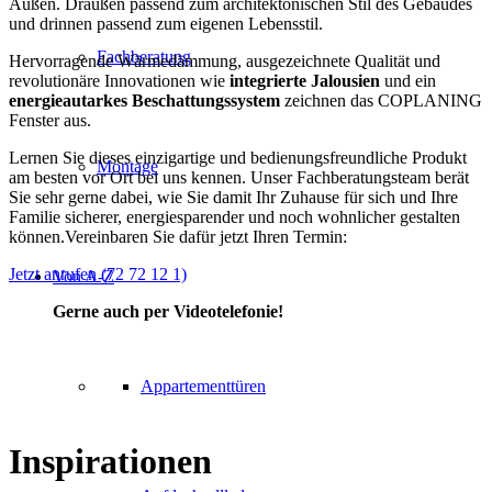
Außen. Draußen passend zum architektonischen Stil des Gebäudes
und drinnen passend zum eigenen Lebensstil.
Fachberatung
Hervorragende Wärmedämmung, ausgezeichnete Qualität und
revolutionäre Innovationen wie
integrierte Jalousien
und ein
energieautarkes Beschattungssystem
zeichnen das COPLANING
Fenster aus.
Lernen Sie dieses einzigartige und bedienungsfreundliche Produkt
Montage
am besten vor Ort bei uns kennen. Unser Fachberatungsteam berät
Sie sehr gerne dabei, wie Sie damit Ihr Zuhause für sich und Ihre
Familie sicherer, energiesparender und noch wohnlicher gestalten
können.Vereinbaren Sie dafür jetzt Ihren Termin:
Jetzt anrufen (72 72 12 1)
Von A-Z
Gerne auch per Videotelefonie!
Appartementtüren
Inspirationen