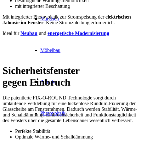
bestmögliche Wartungsfreundlichkeit
mit integrierter Beschattung
Mit integrierter Photovoltaik zur Stromspeisung der
elektrischen
Markisen
Jalousie im Fenster
. Keine Stromzuleitung erforderlich.
Ideal für
Neubau
und
energetische Modernisierung
Möbelbau
Sicherheitsfenster
gegen Einbruch
Pergola
Die patentierte FIX-O-ROUND Technologie sorgt durch
umlaufende Verklebung für eine lückenlose Rundum-Fixierung der
Glasscheibe am Fensterrahmen. Dadurch werden Stabilität, Wärme-
Photovoltaik
und Schalldämmung, Einbruchsicherheit und Funktionstauglichkeit
des Fensters über die gesamte Lebensdauer wesentlich verbessert.
Perfekte Stabilität
Optimale Wärme- und Schalldämmung