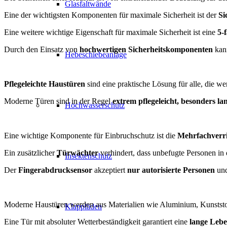
Glasfaltwände
Eine der wichtigsten Komponenten für maximale Sicherheit ist der
Si
Eine weitere wichtige Eigenschaft für maximale Sicherheit ist eine
5-f
Durch den Einsatz von
hochwertigen Sicherheitskomponenten
kan
Hebeschiebeanlage
Pflegeleichte Haustüren
sind eine praktische Lösung für alle, die w
Moderne Türen sind in der Regel
extrem pflegeleicht, besonders la
Hochwasserschutz
Eine wichtige Komponente für Einbruchschutz ist die
Mehrfachverri
Ein zusätzlicher
Türwächter
verhindert, dass unbefugte Personen in
Insektenschutz
Der
Fingerabdrucksensor
akzeptiert
nur autorisierte Personen
un
Moderne Haustüren werden aus Materialien wie Aluminium, Kunststoff 
Klappläden
Eine Tür mit absoluter Wetterbeständigkeit garantiert eine
lange Leb