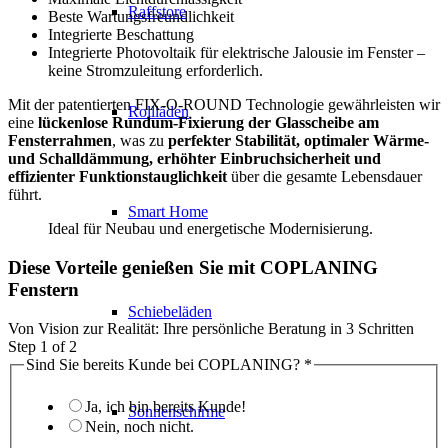
Raffstore
Beste Wartungsfreundlichkeit
Integrierte Beschattung
Integrierte Photovoltaik für elektrische Jalousie im Fenster –
keine Stromzuleitung erforderlich.
Mit der patentierten FIX-O-ROUND Technologie gewährleisten wir
Rollläden
eine
lückenlose Rundum-Fixierung der Glasscheibe am
Fensterrahmen
, was zu
perfekter Stabilität, optimaler Wärme-
und Schalldämmung, erhöhter Einbruchsicherheit und
effizienter Funktionstauglichkeit
über die gesamte Lebensdauer
führt.
Smart Home
Ideal für Neubau und energetische Modernisierung.
Diese Vorteile genießen Sie mit
COPLANING
Fenstern
Schiebeläden
Von Vision zur Realität: Ihre persönliche Beratung in 3 Schritten
Step
1
of 2
Sind Sie bereits Kunde bei COPLANING?
*
Ja, ich bin bereits Kunde!
Sonnenschirme
Nein, noch nicht.