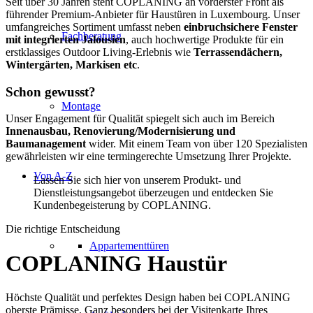
Seit über 30 Jahren steht COPLANING an vorderster Front als
führender Premium-Anbieter für Haustüren in Luxembourg. Unser
umfangreiches Sortiment umfasst neben
einbruchsichere Fenster
Fachberatung
mit integrierten Jalousien
, auch hochwertige Produkte für ein
erstklassiges Outdoor Living-Erlebnis wie
Terrassendächern,
Wintergärten, Markisen etc
.
Schon gewusst?
Montage
Unser Engagement für Qualität spiegelt sich auch im Bereich
Innenausbau, Renovierung/Modernisierung und
Baumanagement
wider. Mit einem Team von über 120 Spezialisten
gewährleisten wir eine termingerechte Umsetzung Ihrer Projekte.
Von A-Z
Lassen Sie sich hier von unserem Produkt- und
Dienstleistungsangebot überzeugen und entdecken Sie
Kundenbegeisterung by COPLANING.
Die richtige Entscheidung
Appartementtüren
COPLANING
Haustür
Höchste Qualität und perfektes Design haben bei COPLANING
oberste Prämisse. Ganz besonders bei der Visitenkarte Ihres