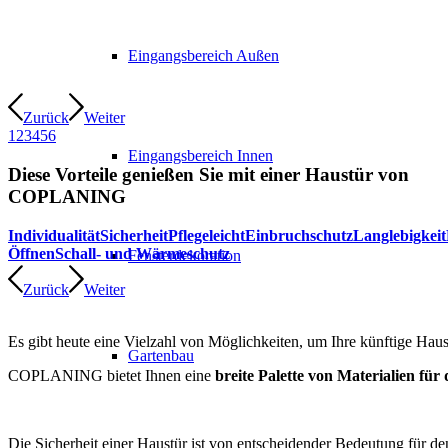
Eingangsbereich Außen
Zurück
Weiter
1
2
3
4
5
6
Eingangsbereich Innen
Diese Vorteile genießen Sie mit einer Haustür von
COPLANING
Individualität
Sicherheit
Pflegeleicht
Einbruchschutz
Langlebigkeit
Öffnen
Schall- und Wärmeschutz
Fensterdekoration
Zurück
Weiter
Es gibt heute eine Vielzahl von Möglichkeiten, um Ihre künftige Haust
Gartenbau
COPLANING bietet Ihnen eine
breite Palette von Materialien für
Die Sicherheit einer Haustür ist von entscheidender Bedeutung für 