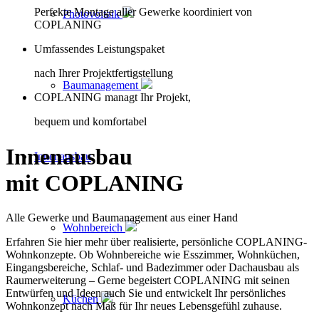
Perfekte Montage aller Gewerke koordiniert von
Photovoltaik
COPLANING
Umfassendes Leistungspaket
nach Ihrer Projektfertigstellung
Baumanagement
COPLANING managt Ihr Projekt,
bequem und komfortabel
Innenausbau
Innenausbau
mit COPLANING
Alle Gewerke und Baumanagement aus einer Hand
Wohnbereich
Erfahren Sie hier mehr über realisierte, persönliche COPLANING-
Wohnkonzepte. Ob Wohnbereiche wie Esszimmer, Wohnküchen,
Eingangsbereiche, Schlaf- und Badezimmer oder Dachausbau als
Raumerweiterung – Gerne begeistert COPLANING mit seinen
Entwürfen und Ideen auch Sie und entwickelt Ihr persönliches
Küchen
Wohnkonzept nach Maß für Ihr neues Lebensgefühl zuhause.