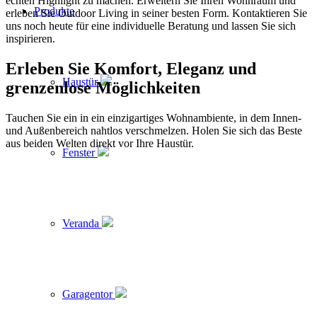
echten Highlight zu machen. Erweitern Sie Ihren Wohnraum und
Produkte
erleben Sie Outdoor Living in seiner besten Form. Kontaktieren Sie
uns noch heute für eine individuelle Beratung und lassen Sie sich
inspirieren.
Erleben Sie Komfort, Eleganz und
Haustür
grenzenlose Möglichkeiten
Tauchen Sie ein in ein einzigartiges Wohnambiente, in dem Innen-
und Außenbereich nahtlos verschmelzen. Holen Sie sich das Beste
aus beiden Welten direkt vor Ihre Haustür.
Fenster
Veranda
Garagentor