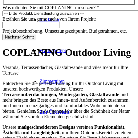
Was möchten Sie mit COPLANING umsetzen?
*
Erzählen Sie uns gerne mehr von Ihrem Projekt:
Vordächer
Projektbeschreibung, Umsetzungszeitpunkt, Budgetrahmen, etc.
Nächster Schritt
COPLANING
Outdoor Living
Wärmepumpe
Veranda, Terrassendächer, Glasfaltwände und viles mehr für Ihre
Terrasse
Zimmertüren
Entdecken Sie die perfekte Lösung für Ihr Outdoor Living mit
unseren hochwertigen Produkten. Unsere
Terrassenüberdachungen, Wintergärten, Glasfaltwände
und
mehr bringen das Beste aus Innen- und Außenbereich zusammen,
um Ihnen ein einzigartiges und komfortables Wohnambiente zu
bieten. Genießen Sie das ganze Jahr über die Schönheit der Natur,
Zur Übersicht
während Sie vor den Elementen geschützt sind.
Unsere
maßgeschneiderten Designs
vereinen
Funktionalität,
Ästhetik und Langlebigkeit,
um Ihren Outdoor-Bereich zu einem