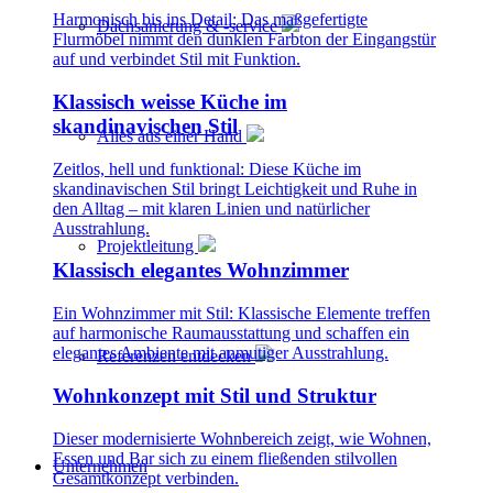
Harmonisch bis ins Detail: Das maßgefertigte
Dachsanierung & -service
Flurmöbel nimmt den dunklen Farbton der Eingangstür
auf und verbindet Stil mit Funktion.
Klassisch weisse Küche im
skandinavischen Stil
Alles aus einer Hand
Zeitlos, hell und funktional: Diese Küche im
skandinavischen Stil bringt Leichtigkeit und Ruhe in
den Alltag – mit klaren Linien und natürlicher
Ausstrahlung.
Projektleitung
Klassisch elegantes Wohnzimmer
Ein Wohnzimmer mit Stil: Klassische Elemente treffen
auf harmonische Raumausstattung und schaffen ein
elegantes Ambiente mit anmutiger Ausstrahlung.
Referenzen entdecken
Wohnkonzept mit Stil und Struktur
Dieser modernisierte Wohnbereich zeigt, wie Wohnen,
Essen und Bar sich zu einem fließenden stilvollen
Unternehmen
Gesamtkonzept verbinden.