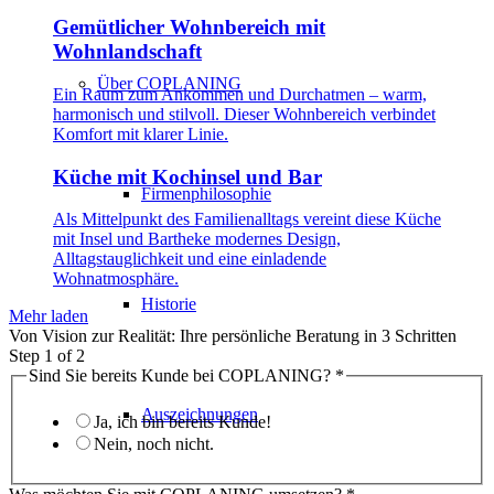
Gemütlicher Wohnbereich mit
Wohnlandschaft
Über COPLANING
Ein Raum zum Ankommen und Durchatmen – warm,
harmonisch und stilvoll. Dieser Wohnbereich verbindet
Komfort mit klarer Linie.
Küche mit Kochinsel und Bar
Firmenphilosophie
Als Mittelpunkt des Familienalltags vereint diese Küche
mit Insel und Bartheke modernes Design,
Alltagstauglichkeit und eine einladende
Wohnatmosphäre.
Historie
Mehr laden
Von Vision zur Realität: Ihre persönliche Beratung in 3 Schritten
Step
1
of 2
Sind Sie bereits Kunde bei COPLANING?
*
Auszeichnungen
Ja, ich bin bereits Kunde!
Nein, noch nicht.