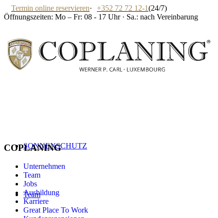
Termin online reservieren
·
+352 72 72 12-1
(24/7)
Öffnungszeiten: Mo – Fr: 08 - 17 Uhr · Sa.: nach Vereinbarung
SONNENSCHUTZ
COPLANING
Unternehmen
Team
Jobs
Ausbildung
Team
Karriere
Great Place To Work