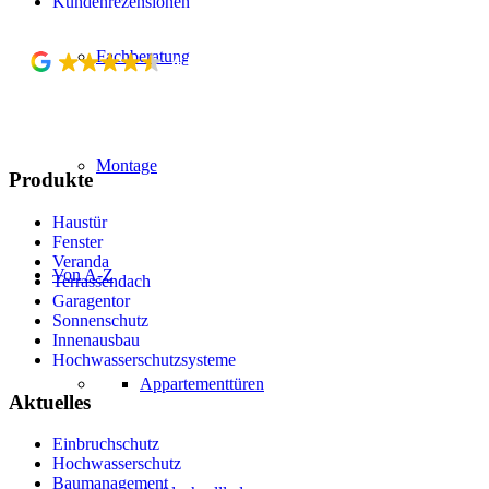
Kundenrezensionen
Fachberatung
4.5
Top Rated Company
verified by Trustindex
Montage
Produkte
Haustür
Fenster
Veranda
Von A-Z
Terrassendach
Garagentor
Sonnenschutz
Innenausbau
Hochwasserschutzsysteme
Appartementtüren
Aktuelles
Einbruchschutz
Hochwasserschutz
Baumanagement