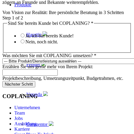
zögern an Freunde und Bekannte weiterempfehlen.
Produkte
Von Vision zur Realität: Ihre persönliche Beratung in 3 Schritten
Step
1
of 2
Sind Sie bereits Kunde bei COPLANING?
*
Haustür
Ja, ich bin bereits Kunde!
Nein, noch nicht.
Was möchten Sie mit COPLANING umsetzen?
*
Fenster
Erzählen Sie uns gerne mehr von Ihrem Projekt:
Projektbeschreibung, Umsetzungszeitpunkt, Budgetrahmen, etc.
Nächster Schritt
Veranda
COPLANING
Unternehmen
Team
Jobs
Ausbildung
Garagentor
Karriere