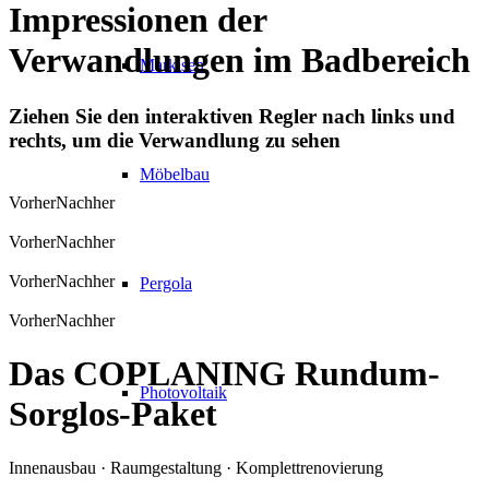
Impressionen der
Verwandlungen im Badbereich
Markisen
Ziehen Sie den interaktiven Regler nach links und
rechts, um die Verwandlung zu sehen
Möbelbau
Vorher
Nachher
Vorher
Nachher
Vorher
Nachher
Pergola
Vorher
Nachher
Das
COPLANING
Rundum-
Photovoltaik
Sorglos-Paket
Innenausbau · Raumgestaltung · Komplettrenovierung