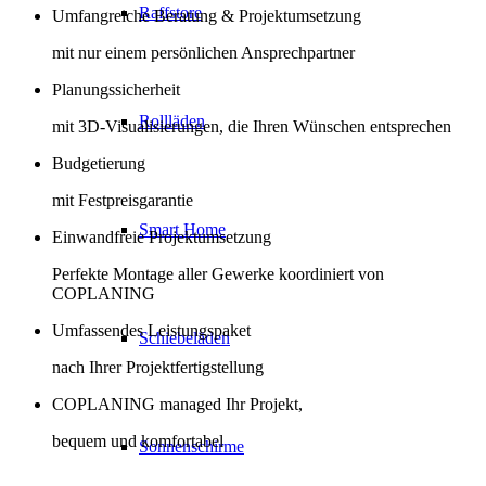
Raffstore
Umfangreiche Beratung & Projektumsetzung
mit nur einem persönlichen Ansprechpartner
Planungssicherheit
Rollläden
mit 3D-Visualisierungen, die Ihren Wünschen entsprechen
Budgetierung
mit Festpreisgarantie
Smart Home
Einwandfreie Projektumsetzung
Perfekte Montage aller Gewerke koordiniert von
COPLANING
Umfassendes Leistungspaket
Schiebeläden
nach Ihrer Projektfertigstellung
COPLANING managed Ihr Projekt,
bequem und komfortabel
Sonnenschirme