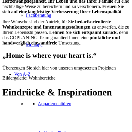
Herzensangelegenheit
,
Ihr Leben und das Ihrer Familie
auf eine
nachhaltige Weise zu bereichern und zu verschönern.
Freuen Sie
sich auf eine langfristige Verbesserung Ihrer Lebensqualität
.
Fachberatung
Ihre Wünsche sind der Antrieb, für Sie
bedarfsorientierte
Wohnkonzepte und Innenraumgestaltungen
zu entwerfen, die zu
Ihrem Lebensstil passen.
Lehnen Sie sich entspannt zurück
, denn
das COPLANING Team garantiert Ihnen eine
pünktliche und
handwerklich einwandfreie
Umsetzung.
Montage
„
Home is where your heart is.
“
Überzeugen Sie sich hier von unseren umgesetzten Projekten
Von A-Z
Bildergalerie: Wohnbereiche
Eindrücke
&
Inspirationen
Appartementtüren