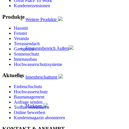
Great Place To Work
Kundenrezensionen
Produkte
Weitere Produkte
Haustür
Fenster
Veranda
Terrassendach
Eingangsbereich Außen
Garagentor
Sonnenschutz
Innenausbau
Hochwasserschutzsysteme
Aktuelles
Innenbeschattung
Einbruchschutz
Hochwasserschutz
Baumanagement
Anfrage senden
Markisen
Termin vereinbaren
Online bewerben
Kundenmagazin abonnieren
KONTAKT & ANFAHRT