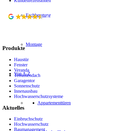
Kundenrezensionen
Fachberatung
4.5
Top Rated Company
verified by Trustindex
Montage
Produkte
Haustür
Fenster
Veranda
Von A-Z
Terrassendach
Garagentor
Sonnenschutz
Innenausbau
Hochwasserschutzsysteme
Appartementtüren
Aktuelles
Einbruchschutz
Hochwasserschutz
Baumanagement