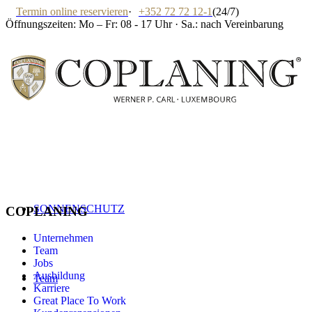
Termin online reservieren
·
+352 72 72 12-1
(24/7)
Öffnungszeiten: Mo – Fr: 08 - 17 Uhr · Sa.: nach Vereinbarung
SONNENSCHUTZ
COPLANING
Unternehmen
Team
Jobs
Ausbildung
Team
Karriere
Great Place To Work