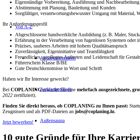
Eigenständige Vorbereitung, Ausführung und Nachbearbeitung 
Abstimmung mit Planung, Bauleitung und Kunden
Sorgfältiger, verantwortungsbewusster Umgang mit Material, 
Ihr Anforderungsprofil
Von A-Z
Abgeschlossene handwerkliche Ausbildung (z. B. Maler, Stuckat
Erfahrung in der Verarbeitung von fugenlosen Systemen oder
Präzises, sauberes Arbeiten mit hohem Qualitätsanspruch
Zuverlässigkeit, Eigeninitiative und Teamfähigkeit
Freundliches, gepflegtes Auftreten und Leidenschaft für Gestal
Appartementtüren
Führerschein Klasse B/BE
Gute Deutschkenntnisse in Wort und Schrift
Haben wir Ihr Interesse geweckt?
Aufdachrolllade
Bei
COPLANING
erwartet Sie eine
mehrfach ausgezeichnete, gro
2022
zertifiziert).
Finden Sie direkt heraus, ob COPLANING zu Ihnen passt:
Start
Zeugnissen und als PDF-Dateien an
jobs@coplaning.lu
.
Außensauna
Jetzt bewerben!
10 gute Gründe für Ihre Karr