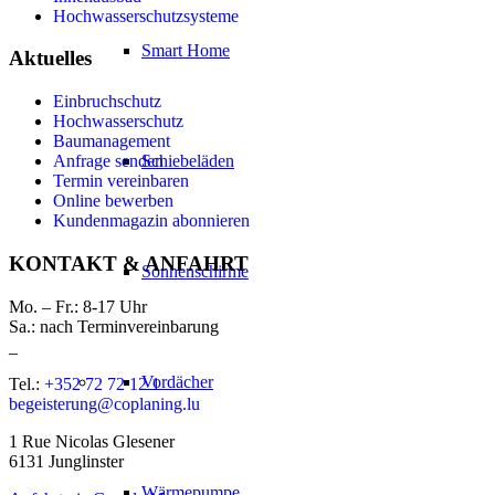
Hochwasserschutzsysteme
Smart Home
Aktuelles
Einbruchschutz
Hochwasserschutz
Baumanagement
Anfrage senden
Schiebeläden
Termin vereinbaren
Online bewerben
Kundenmagazin abonnieren
KONTAKT & ANFAHRT
Sonnenschirme
Mo. – Fr.: 8-17 Uhr
Sa.: nach Terminvereinbarung
_
Vordächer
Tel.:
+352 72 72 12 1
begeisterung@coplaning.lu
1 Rue Nicolas Glesener
6131 Junglinster
Wärmepumpe