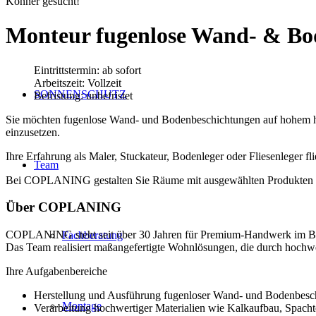
Könner gesucht!
Monteur fugenlose Wand-
&
Bod
Eintrittstermin: ab sofort
Arbeitszeit: Vollzeit
SONNENSCHUTZ
Befristung: unbefristet
Sie möchten fugenlose Wand- und Bodenbeschichtungen auf hohem ha
einzusetzen.
Ihre Erfahrung als Maler, Stuckateur, Bodenleger oder Fliesenleger fl
Team
Bei COPLANING gestalten Sie Räume mit ausgewählten Produkten und
Über COPLANING
COPLANING steht seit über 30 Jahren für Premium-Handwerk im Ber
Fachberatung
Das Team realisiert maßangefertigte Wohnlösungen, die durch hochwe
Ihre Aufgabenbereiche
Herstellung und Ausführung fugenloser Wand- und Bodenbes
Montage
Verarbeitung hochwertiger Materialien wie Kalkaufbau, Spacht