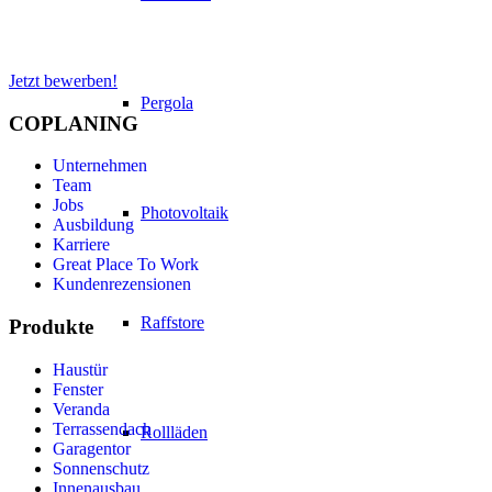
Jetzt bewerben!
Pergola
COPLANING
Unternehmen
Team
Jobs
Photovoltaik
Ausbildung
Karriere
Great Place To Work
Kundenrezensionen
Raffstore
Produkte
Haustür
Fenster
Veranda
Terrassendach
Rollläden
Garagentor
Sonnenschutz
Innenausbau