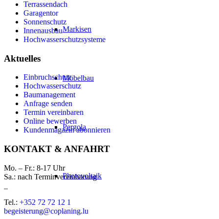
Terrassendach
Garagentor
Sonnenschutz
Markisen
Innenausbau
Hochwasserschutzsysteme
Aktuelles
Einbruchschutz
Möbelbau
Hochwasserschutz
Baumanagement
Anfrage senden
Termin vereinbaren
Online bewerben
Pergola
Kundenmagazin abonnieren
KONTAKT & ANFAHRT
Mo. – Fr.: 8-17 Uhr
Photovoltaik
Sa.: nach Terminvereinbarung
_
Tel.:
+352 72 72 12 1
begeisterung@coplaning.lu