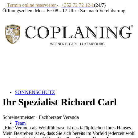
Termin online reservieren
·
+352 72 72 12-1
(24/7)
Öffnungszeiten: Mo – Fr: 08 - 17 Uhr · Sa.: nach Vereinbarung
SONNENSCHUTZ
Ihr Spezialist
Richard Carl
Schreinermeister · Fachberater Veranda
Team
„
Eine Veranda als Wohlfühloase ist das i-Tüpfelchen Ihres Hauses.
Mein Bestreben ist es, dass Sie sich bereits im Vorfeld jederzeit wohl