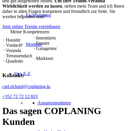
und gut aufgehoben fühlen.
Um Ihre Traum-Veranda
Wirklichkeit werden zu lassen
, stehen mein Team und ich Ihnen
daher in allen Fragen kompetent und freundlich zur Seite. Sie
Fachberatung
werden begeistert sein!”
Jetzt online Termin vereinbaren
Meine Kompetenzen:
· Innentüren
· Haustür
· Fenster
Montage
· Vordach
· Garagentor
· Veranda
· Terrassendach
· Markisen
· Quadrato
Von A-Z
Kontakt:
carl.richard@coplaning.lu
+352 72 72 12 823
Appartementtüren
Das sagen
COPLANING
Kunden