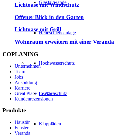
Glasfaltwände
Lichtoase mit Windschutz
Offener Blick in den Garten
Lichtoase mit Grill
Hebeschiebeanlage
Wohnraum erweitern mit einer Veranda
COPLANING
Hochwasserschutz
Unternehmen
Team
Jobs
Ausbildung
Karriere
Great Place To Work
Insektenschutz
Kundenrezensionen
Produkte
Haustür
Klappläden
Fenster
Veranda