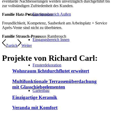
eventuelle Nachbesserungen werden unverzüglich durchgeführt bis
zur vollständigen Zufriedenheit des Kunden.
Eingangsbereich Außen
Familie Hatz-Putz
aus Strassen
Freundlichkeit, Kompetenz, Sauberkeit am Arbeitsplatz + Service
Après-Vente sind nicht zu überbieten.
Familie Strauch-Praus
aus Rambrouch
Eingangsbereich Innen
Zurück
Weiter
Projekte von
Richard Carl:
Fensterdekoration
Wohnraum lichtdurchflutet erweitert
Multifunktionale Terrassenüberdachung
mit Glasschiebeelementen
Gartenbau
Einzigartige Keramik
Veranda mit Komfort