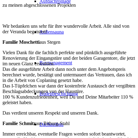
Aufdachrolllade
zu meinen abgeschlossenen Projekten
Wir bedanken uns sehr für ihre wundervolle Arbeit. Alle sind von
der Veranda begeistert!
Außensauna
Familie Moschetti
aus Stegen
Vielen Dank für die fachlich perfekte und pünktlich ausgeführte
Renovierung der Eingangstüre und der beiden Garagentore, die jetzt
Baumanagement
im neuen Glanz erstrahlen.
Das die ausgeführte Arbeit dann noch unter dem Angebotspreis
berechnet wurde, bestätigt und untermauert das Vertrauen, dass ich
in die Arbeit von Coplaning gesetzt habe.
Das I-Tüpfelchen war dann der kostenfreie Austausch der vergilbten
Beschlagsabdeckungen von der Haustüre.
Bodenbeschichtung
100 % Kundenzufriedenheit, weil Du und Deine Mitarbeiter 110 %
geleistet haben.
Das verdient unseren Respekt und unseren Dank.
Familie Schmitz
aus Bitburg-Stahl
Dachausbau
Immer erreichbar, eventuelle Fragen werden sofort beantwortet,