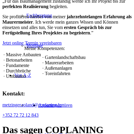
„Für das Baumanagement zuständig werde ich Ihr Projekt bis zur
perfekten Realisierung
begleiten.
Fachberatung
Sie profitieren hierbei von meiner
jahrzehntelangen Erfahrung als
Maurermeister
. Ich werde mein ganzes Wissen und Können
einsetzen und alles tun, Sie vom
ersten Gespräch
bis zur
Fertigstellung Ihres Projektes zu begeistern
.”
Jetzt online Termin vereinbaren
Montage
Meine Kompetenzen:
· Massive Anbauten
· Gartenlandschaftsbau
· Betonarbeiten
· Maurerarbeiten
· Fundamente
· Außenanlagen
· Durchbrüche
· Toreinfahrten
Von A-Z
· Umbauten
Kontakt:
metzinger.roland@coplaning.lu
Appartementtüren
+352 72 72 12 843
Das sagen
COPLANING