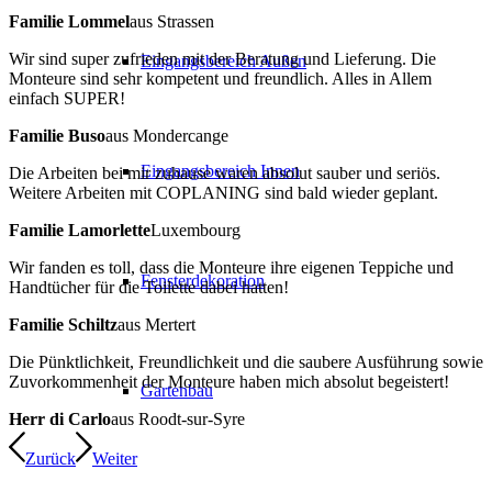
Familie Lommel
aus Strassen
Wir sind super zufrieden mit der Beratung und Lieferung. Die
Eingangsbereich Außen
Monteure sind sehr kompetent und freundlich. Alles in Allem
einfach SUPER!
Familie Buso
aus Mondercange
Eingangsbereich Innen
Die Arbeiten bei mir zuhause waren absolut sauber und seriös.
Weitere Arbeiten mit COPLANING sind bald wieder geplant.
Familie Lamorlette
Luxembourg
Wir fanden es toll, dass die Monteure ihre eigenen Teppiche und
Fensterdekoration
Handtücher für die Toilette dabei hatten!
Familie Schiltz
aus Mertert
Die Pünktlichkeit, Freundlichkeit und die saubere Ausführung sowie
Zuvorkommenheit der Monteure haben mich absolut begeistert!
Gartenbau
Herr di Carlo
aus Roodt-sur-Syre
Zurück
Weiter