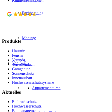
Kundenrezensionen
Fachberatung
4.5
Top Rated Company
verified by Trustindex
Montage
Produkte
Haustür
Fenster
Veranda
Von A-Z
Terrassendach
Garagentor
Sonnenschutz
Innenausbau
Hochwasserschutzsysteme
Appartementtüren
Aktuelles
Einbruchschutz
Hochwasserschutz
Baumanagement