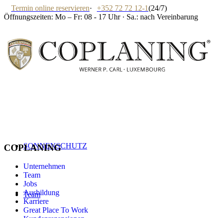
Termin online reservieren
·
+352 72 72 12-1
(24/7)
Öffnungszeiten: Mo – Fr: 08 - 17 Uhr · Sa.: nach Vereinbarung
SONNENSCHUTZ
COPLANING
Unternehmen
Team
Jobs
Ausbildung
Team
Karriere
Great Place To Work