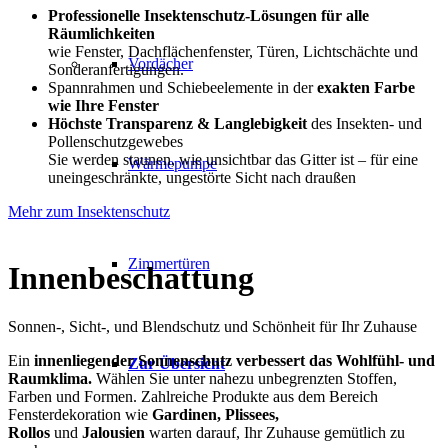
Professionelle Insektenschutz-Lösungen für alle
Räumlichkeiten
wie Fenster, Dachflächenfenster, Türen, Lichtschächte und
Vordächer
Sonderanfertigungen.
Spannrahmen und Schiebeelemente in der
exakten Farbe
wie Ihre Fenster
Höchste Transparenz & Langlebigkeit
des Insekten- und
Pollenschutzgewebes
Sie werden staunen, wie unsichtbar das Gitter ist – für eine
Wärmepumpe
uneingeschränkte, ungestörte Sicht nach draußen
Mehr zum Insektenschutz
Zimmertüren
Innenbeschattung
Sonnen-, Sicht-, und Blendschutz und Schönheit für Ihr Zuhause
Ein
innenliegender Sonnenschutz verbessert das Wohlfühl- und
Zur Übersicht
Raumklima.
Wählen Sie unter nahezu unbegrenzten Stoffen,
Farben und Formen. Zahlreiche Produkte aus dem Bereich
Fensterdekoration wie
Gardinen, Plissees,
Rollos
und
Jalousien
warten darauf, Ihr Zuhause gemütlich zu