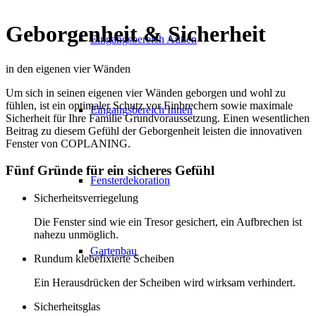
Geborgenheit
&
Sicherheit
Eingangsbereich Außen
in den eigenen vier Wänden
Um sich in seinen eigenen vier Wänden geborgen und wohl zu
fühlen, ist ein optimaler Schutz vor Einbrechern sowie maximale
Eingangsbereich Innen
Sicherheit für Ihre Familie Grundvoraussetzung. Einen wesentlichen
Beitrag zu diesem Gefühl der Geborgenheit leisten die innovativen
Fenster von COPLANING.
Fünf Gründe für ein sicheres Gefühl
Fensterdekoration
Sicherheitsverriegelung
Die Fenster sind wie ein Tresor gesichert, ein Aufbrechen ist
nahezu unmöglich.
Gartenbau
Rundum klebefixierte Scheiben
Ein Herausdrücken der Scheiben wird wirksam verhindert.
Sicherheitsglas