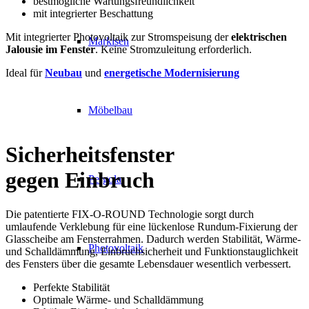
bestmögliche Wartungsfreundlichkeit
mit integrierter Beschattung
Mit integrierter Photovoltaik zur Stromspeisung der
elektrischen
Markisen
Jalousie im Fenster
. Keine Stromzuleitung erforderlich.
Ideal für
Neubau
und
energetische Modernisierung
Möbelbau
Sicherheitsfenster
gegen Einbruch
Pergola
Die patentierte FIX-O-ROUND Technologie sorgt durch
umlaufende Verklebung für eine lückenlose Rundum-Fixierung der
Glasscheibe am Fensterrahmen. Dadurch werden Stabilität, Wärme-
Photovoltaik
und Schalldämmung, Einbruchsicherheit und Funktionstauglichkeit
des Fensters über die gesamte Lebensdauer wesentlich verbessert.
Perfekte Stabilität
Optimale Wärme- und Schalldämmung