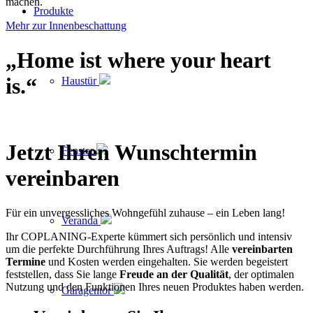
machen.
Produkte
Mehr zur Innenbeschattung
„
Home ist where your heart
is.
“
Haustür
Jetzt Ihren Wunschtermin
Fenster
vereinbaren
Für ein unvergessliches Wohngefühl zuhause – ein Leben lang!
Veranda
Ihr COPLANING-Experte kümmert sich persönlich und intensiv
um die perfekte Durchführung Ihres Auftrags! Alle
vereinbarten
Termine
und Kosten werden eingehalten. Sie werden begeistert
feststellen, dass Sie lange
Freude an der Qualität
, der optimalen
Nutzung und den Funktionen Ihres neuen Produktes haben werden.
Garagentor