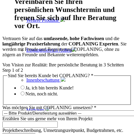
Vereinbaren Sie Ihren
persönlichen Wunschtermin und
freuen Sie sich auf Ihre Beratung
Weitere Produkte
vor Ort.
Vertrauen Sie auf das
umfassende, hohe Fachwissen
und die
langjährige Praxiserfahrung
der
COPLANING Experten
. Sie
werden mit Freude und Begeisterung COPLANING, ohne zu
Eingangsbereich Außen
zögern an Freunde und Bekannte weiterempfehlen.
Von Vision zur Realität: Ihre persönliche Beratung in 3 Schritten
Step
1
of 2
Sind Sie bereits Kunde bei COPLANING?
*
Innenbeschattung
Ja, ich bin bereits Kunde!
Nein, noch nicht.
Was möchten Sie mit COPLANING umsetzen?
*
Markisen
Erzählen Sie uns gerne mehr von Ihrem Projekt:
Projektbeschreibung, Umsetzungszeitpunkt, Budgetrahmen, etc.