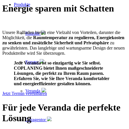
Produkte
Energie sparen
mit Schatten
Unsere Rollladen bieten eine Vielzahl von Vorteilen, darunter die
Haustür
Möglichkeit, die
Raumtemperatur zu regulieren, Energiekosten
zu senken und zusätzliche Sicherheit und Privatsphäre
zu
gewährleisten. Das langlebige und wartungsarme Design der neuen
Produktreihe wird Sie überzeugen.
Fenster
Jede Veranda ist so einzigartig wie Sie selbst.
COPLANING bietet Ihnen maßgeschneiderte
Lösungen, die perfekt zu Ihrem Raum passen.
Erfahren Sie, wie Sie Ihre Veranda komfortabler
und energieeffizienter gestalten können.
Veranda
Jetzt Termin vereinbaren
Für jede Veranda die perfekte
Lösung
Garagentor