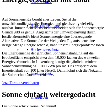
Glasfaltwände
Auf Sonnenenergie beruht alles Leben. Sie ist die
umweltfreundlichste aller Energien und gleichzeitig vielseitig
Hebeschiebeanlage
nutzbar. Immer mehr Menschen entscheiden sich für Sonnenenergie.
Gründe gibt es genug: Angesichts der Umweltbelastung durch
fossile Brennstoffe bietet Sonnenenergie eine überzeugende
Alternative. Die Sonne, die der Welt jeden Tag aufs neue eine
riesige Menge Energie schenkt, kann unsere Energieprobleme lösen.
Hochwasserschutz
Die Energiemenge der jährlichen Sonneneinstrahlung auf die
Erdoberfläche entspricht etwa dem 10.000-fachen des weltweiten
Energieverbrauchs. In Luxemburg beträgt die jährliche mittlere
Sonneneinstrahlung ca. 1.000 kWh pro m². Das entspricht dem
Energiegehalt von 100 Liter Heizöl. Damit lohnt sich die Nutzung
Insektenschutz
der Solartechnik auch hierzulande.
Jetzt Termin vereinbaren
Sonne
einfach weitergedacht
Klappläden
Die Sonne schickt keine Rechnung!