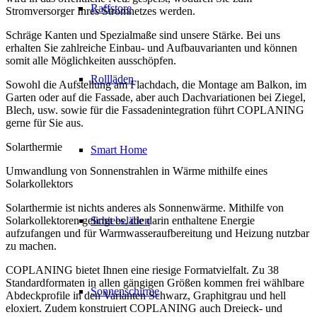
Raffstore
Stromversorger Ihres Stromnetzes werden.
Schräge Kanten und Spezialmaße sind unsere Stärke. Bei uns
erhalten Sie zahlreiche Einbau- und Aufbauvarianten und können
somit alle Möglichkeiten ausschöpfen.
Rollläden
Sowohl die Aufstellung am Flachdach, die Montage am Balkon, im
Garten oder auf die Fassade, aber auch Dachvariationen bei Ziegel,
Blech, usw. sowie für die Fassadenintegration führt COPLANING
gerne für Sie aus.
Solarthermie
Smart Home
Umwandlung von Sonnenstrahlen in Wärme mithilfe eines
Solarkollektors
Solarthermie ist nichts anderes als Sonnenwärme. Mithilfe von
Schiebeläden
Solarkollektoren gelingt es, die darin enthaltene Energie
aufzufangen und für Warmwasseraufbereitung und Heizung nutzbar
zu machen.
COPLANING bietet Ihnen eine riesige Formatvielfalt. Zu 38
Standardformaten in allen gängigen Größen kommen frei wählbare
Sonnenschirme
Abdeckprofile in den Varianten Schwarz, Graphitgrau und hell
eloxiert. Zudem konstruiert COPLANING auch Dreieck- und