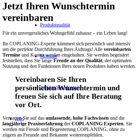
Jetzt Ihren Wunschtermin
vereinbaren
Produktqualität
Für ein unvergessliches Wohngefühl zuhause – ein Leben lang!
Ihr COPLANING-Experte kümmert sich persönlich und intensiv
um die perfekte Durchführung Ihres Auftrags! Alle
vereinbarten
Termine
und Kosten werden eingehalten. Sie werden begeistert
Montage
feststellen, dass Sie lange
Freude an der Qualität
, der optimalen
Nutzung und den Funktionen Ihres neuen Produktes haben werden.
Vereinbaren Sie Ihren
persönlichen Wunschtermin und
24 Stunden Montage
freuen Sie sich auf Ihre Beratung
vor Ort.
Vertrauen Sie auf das
umfassende, hohe Fachwissen
und die
Jobs
langjährige Praxiserfahrung
der
COPLANING Experten
. Sie
werden mit Freude und Begeisterung COPLANING, ohne zu
zögern an Freunde und Bekannte weiterempfehlen.