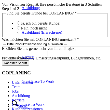
Von Vision zur Realität: Ihre persönliche Beratung in 3 Schritten
Ausbildung
Step
1
of 2
Sind Sie bereits Kunde bei COPLANING?
*
Ja, ich bin bereits Kunde!
Nein, noch nicht.
Ausbildung (Erwachsene)
Was möchten Sie mit COPLANING umsetzen?
*
Erzählen Sie uns gerne mehr von Ihrem Projekt:
Karriere
Projektbeschreibung, Umsetzungszeitpunkt, Budgetrahmen, etc.
Nächster Schritt
COPLANING
Great Place To Work
Unternehmen
Team
Jobs
Ausbildung
Karriere
Great Place To Work
Suche
Kundenrezensionen