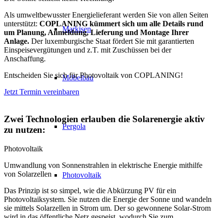
Als umweltbewusster Energielieferant werden Sie von allen Seiten
unterstützt:
COPLANING kümmert sich um alle Details rund
Markisen
um Planung, Anmeldung, Lieferung und Montage Ihrer
Anlage.
Der luxemburgische Staat fördert Sie mit garantierten
Einspeisevergütungen und z.T. mit Zuschüssen bei der
Anschaffung.
Entscheiden Sie sich für Photovoltaik von COPLANING!
Möbelbau
Jetzt Termin vereinbaren
Zwei Technologien erlauben die Solarenergie aktiv
Pergola
zu nutzen:
Photovoltaik
Umwandlung von Sonnenstrahlen in elektrische Energie mithilfe
von Solarzellen
Photovoltaik
Das Prinzip ist so simpel, wie die Abkürzung PV für ein
Photovoltaiksystem. Sie nutzen die Energie der Sonne und wandeln
sie mittels Solarzellen in Strom um. Der so gewonnene Solar-Strom
wird in das öffentliche Netz gespeist, wodurch Sie zum