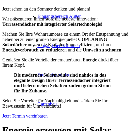
Jetzt schon an den Sommer denken und planen!
Eingangsbereich Außen
Wir präsentieren Ihnen stolz die neueste Innovation:
Terrassendächer mit integrierter Solartechnologie!
Machen Sie Ihre Wohnraumoase zu einem Ort der Entspannung und
nebenbei zu einer grünen Energiequelle!
COPLANING
Solardächer
nutzen die Kraft der Sonne effizient, um Ihren
Eingangsbereich Innen
Energieverbrauch zu reduziere
n und die
Umwelt zu schonen.
Genießen Sie die Vorteile der erneuerbaren Energie direkt über
Ihrem Kopf.
Fensterdekoration
Die modernen Solarmodule sind nahtlos in das
elegante Design Ihrer Terrassendächer integriert
und liefern neben Schatten zudem grünen Strom
für Ihr Zuhause.
Seien Sie Vorreiter für Nachhaltigkeit und stärken Sie Ihr
Gartenbau
Bewusstsein für Umweltschutz!
Jetzt Termin vereinbaren
Energie erzeugen
mit Solar