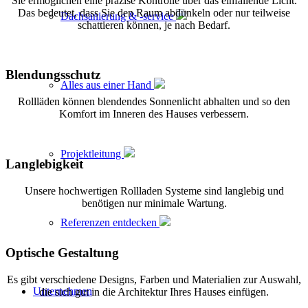
Sie ermöglichen eine präzise Kontrolle über das einfallende Licht.
Das bedeutet, dass Sie den Raum abdunkeln oder nur teilweise
Dachsanierung & -service
schattieren können, je nach Bedarf.
Blendungsschutz
Alles aus einer Hand
Rollläden können blendendes Sonnenlicht abhalten und so den
Komfort im Inneren des Hauses verbessern.
Projektleitung
Langlebigkeit
Unsere hochwertigen Rollladen Systeme sind langlebig und
benötigen nur minimale Wartung.
Referenzen entdecken
Optische Gestaltung
Es gibt verschiedene Designs, Farben und Materialien zur Auswahl,
Unternehmen
die sich gut in die Architektur Ihres Hauses einfügen.