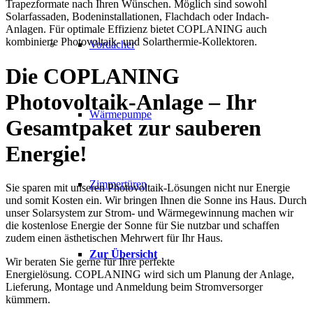
Trapezformate nach Ihren Wünschen. Möglich sind sowohl
Solarfassaden, Bodeninstallationen, Flachdach oder Indach-
Anlagen. Für optimale Effizienz bietet COPLANING auch
kombinierte Photovoltaik- und Solarthermie-Kollektoren.
Vordächer
Die COPLANING
Photovoltaik-Anlage –
Ihr
Wärmepumpe
Gesamtpaket zur sauberen
Energie!
Zimmertüren
Sie sparen mit unseren Photovoltaik-Lösungen nicht nur Energie
und somit Kosten ein. Wir bringen Ihnen die Sonne ins Haus. Durch
unser Solarsystem zur Strom- und Wärmegewinnung machen wir
die kostenlose Energie der Sonne für Sie nutzbar und schaffen
zudem einen ästhetischen Mehrwert für Ihr Haus.
Zur Übersicht
Wir beraten Sie gerne für Ihre perfekte
Energielösung. COPLANING wird sich um Planung der Anlage,
Lieferung, Montage und Anmeldung beim Stromversorger
kümmern.