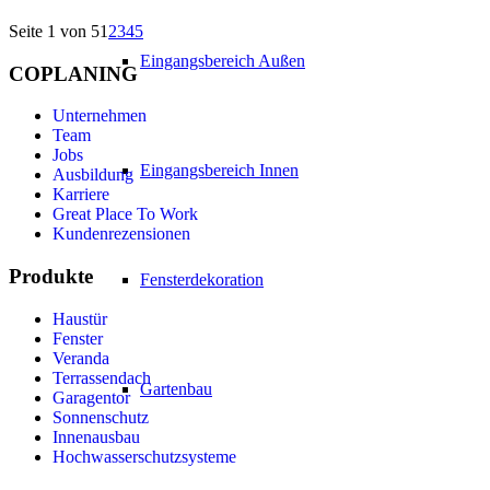
Seite 1 von 5
1
2
3
4
5
Eingangsbereich Außen
COPLANING
Unternehmen
Team
Jobs
Eingangsbereich Innen
Ausbildung
Karriere
Great Place To Work
Kundenrezensionen
Produkte
Fensterdekoration
Haustür
Fenster
Veranda
Terrassendach
Gartenbau
Garagentor
Sonnenschutz
Innenausbau
Hochwasserschutzsysteme