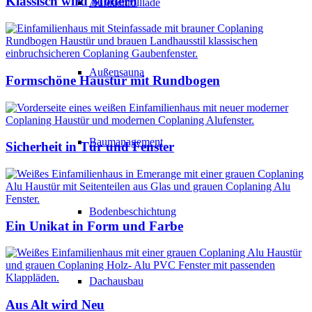
Klassisch wird Modern
Aufdachrolllade
Außensauna
Formschöne Haustür mit Rundbogen
Baumanagement
Sicherheit in Tür und Fenster
Bodenbeschichtung
Ein Unikat in Form und Farbe
Dachausbau
Aus Alt wird Neu