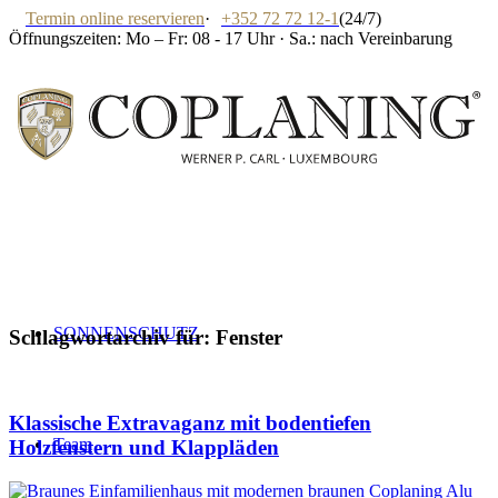
Termin online reservieren
·
+352 72 72 12-1
(24/7)
Öffnungszeiten: Mo – Fr: 08 - 17 Uhr · Sa.: nach Vereinbarung
SONNENSCHUTZ
Schlagwortarchiv für:
Fenster
Klassische Extravaganz mit bodentiefen
Team
Holzfenstern und Klappläden