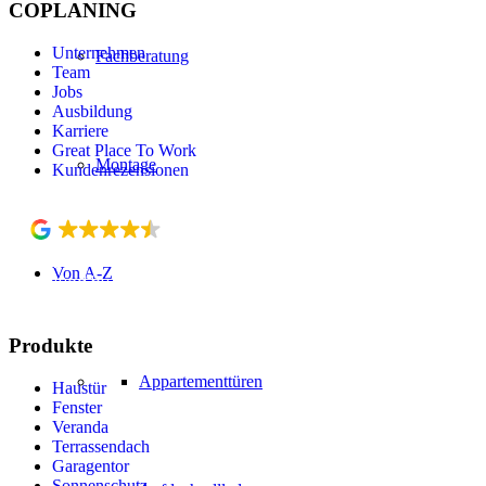
COPLANING
Unternehmen
Fachberatung
Team
Jobs
Ausbildung
Karriere
Great Place To Work
Montage
Kundenrezensionen
4.5
Top Rated Company
Von A-Z
verified by Trustindex
Produkte
Appartementtüren
Haustür
Fenster
Veranda
Terrassendach
Garagentor
Sonnenschutz