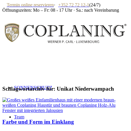
Termin online reservieren
·
+352 72 72 12-1
(24/7)
Öffnungszeiten: Mo – Fr: 08 - 17 Uhr · Sa.: nach Vereinbarung
SONNENSCHUTZ
Schlagwortarchiv für:
Unikat Niederwampach
Team
Farbe und Form im Einklang