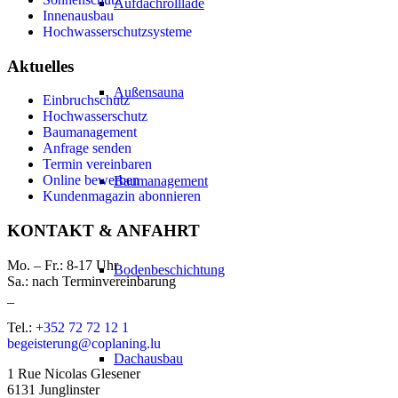
Aufdachrolllade
Innenausbau
Hochwasserschutzsysteme
Aktuelles
Außensauna
Einbruchschutz
Hochwasserschutz
Baumanagement
Anfrage senden
Termin vereinbaren
Online bewerben
Baumanagement
Kundenmagazin abonnieren
KONTAKT & ANFAHRT
Mo. – Fr.: 8-17 Uhr
Bodenbeschichtung
Sa.: nach Terminvereinbarung
_
Tel.:
+352 72 72 12 1
begeisterung@coplaning.lu
Dachausbau
1 Rue Nicolas Glesener
6131 Junglinster