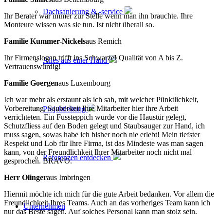
Dachsanierung & -service
Ihr Berater war immer zur Stelle wenn man ihn brauchte. Ihre
Monteure wissen was sie tun. Ist nicht überall so.
Familie Kummer-Nickels
aus Remich
Ihr Firmenslogan trifft ins Schwarze! Qualität von A bis Z.
Alles aus einer Hand
Vertrauenswürdig!
Familie Goergen
aus Luxembourg
Ich war mehr als erstaunt als ich sah, mit welcher Pünktlichkeit,
Vorbereitung, Sauberkeit Ihre Mitarbeiter hier ihre Arbeit
Projektleitung
verrichteten. Ein Fussteppich wurde vor die Haustür gelegt,
Schutzfliess auf den Boden gelegt und Staubsauger zur Hand, ich
muss sagen, sowas habe ich bisher noch nie erlebt! Mein tiefster
Respekt und Lob für Ihre Firma, ist das Mindeste was man sagen
kann, von der Freundlichkeit Ihrer Mitarbeiter noch nicht mal
Referenzen entdecken
gesprochen. BRAVO.
Herr Olinger
aus Imbringen
Hiermit möchte ich mich für die gute Arbeit bedanken. Vor allem die
Freundlichkeit Ihres Teams. Auch an das vorheriges Team kann ich
Unternehmen
nur das Beste sagen. Auf solches Personal kann man stolz sein.