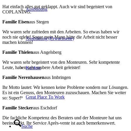
Hat einfach alles gut geklappt. Auch wir sind begeistert von
Ausbildung
COPLANING.
Familie Eisen
aus Stegen
Wir waren sehr zufrieden mit den Arbeiten. So etwas haben wir
noch nie erlebt! Sogar mein Mann hätte die Arbeit nicht besser
Ausbildung (Erwachsene)
machen können!
Familie Thielen
aus Angelsberg
Wir waren sehr begeistert von den Monteuren. Sehr kompetente
Leute, haben sehr saubere Arbeit geleistet!
Karriere
Familie Nerenhausen
aus Imbringen
Ihr Motto lautet: Wir kennen keine Probleme sondern nur Lösungen.
Es ist ein Genuss, den Monteuren zuzuschauen. Machen Sie weiter
Great Place To Work
so: Super!
Familie Stecker
aus Eschdorf
Die fachliche Kompetenz des Beraters und der Monteure hat uns
beeindruckt. Ihr Service Après-vente ist auch bemerkenswert.
Suche