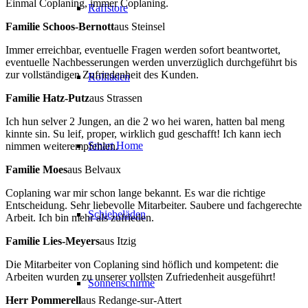
Einmal Coplaning, immer Coplaning.
Raffstore
Familie Schoos-Bernott
aus Steinsel
Immer erreichbar, eventuelle Fragen werden sofort beantwortet,
eventuelle Nachbesserungen werden unverzüglich durchgeführt bis
zur vollständigen Zufriedenheit des Kunden.
Rollläden
Familie Hatz-Putz
aus Strassen
Ich hun selver 2 Jungen, an die 2 wo hei waren, hatten bal meng
kinnte sin. Su leif, proper, wirklich gud geschafft! Ich kann iech
Smart Home
nimmen weiterempfehlen.
Familie Moes
aus Belvaux
Coplaning war mir schon lange bekannt. Es war die richtige
Entscheidung. Sehr liebevolle Mitarbeiter. Saubere und fachgerechte
Schiebeläden
Arbeit. Ich bin mehr als zufrieden.
Familie Lies-Meyers
aus Itzig
Die Mitarbeiter von Coplaning sind höflich und kompetent: die
Arbeiten wurden zu unserer vollsten Zufriedenheit ausgeführt!
Sonnenschirme
Herr Pommerell
aus Redange-sur-Attert