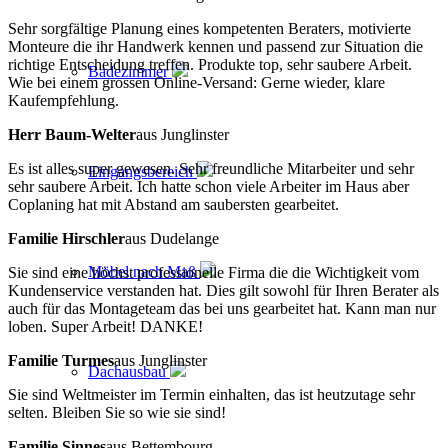
Sehr sorgfältige Planung eines kompetenten Beraters, motivierte
Monteure die ihr Handwerk kennen und passend zur Situation die
richtige Entscheidung treffen. Produkte top, sehr saubere Arbeit.
Badezimmer
Wie bei einem grossen Online-Versand: Gerne wieder, klare
Kaufempfehlung.
Herr Baum-Welter
aus Junglinster
Es ist alles super gewesen. Sehr freundliche Mitarbeiter und sehr
Eingangsbereich
sehr saubere Arbeit. Ich hatte schon viele Arbeiter im Haus aber
Coplaning hat mit Abstand am saubersten gearbeitet.
Familie Hirschler
aus Dudelange
Möbel nach Maß
Sie sind eine höchst professionelle Firma die die Wichtigkeit vom
Kundenservice verstanden hat. Dies gilt sowohl für Ihren Berater als
auch für das Montageteam das bei uns gearbeitet hat. Kann man nur
loben. Super Arbeit! DANKE!
Familie Turmes
aus Junglinster
Dachausbau
Sie sind Weltmeister im Termin einhalten, das ist heutzutage sehr
selten. Bleiben Sie so wie sie sind!
Familie Sinnes
aus Bettembourg