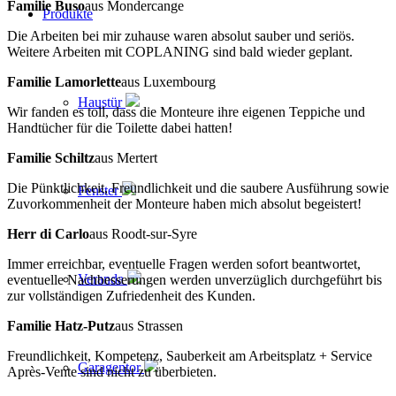
Familie Buso
aus Mondercange
Produkte
Die Arbeiten bei mir zuhause waren absolut sauber und seriös.
Weitere Arbeiten mit COPLANING sind bald wieder geplant.
Familie Lamorlette
aus Luxembourg
Haustür
Wir fanden es toll, dass die Monteure ihre eigenen Teppiche und
Handtücher für die Toilette dabei hatten!
Familie Schiltz
aus Mertert
Die Pünktlichkeit, Freundlichkeit und die saubere Ausführung sowie
Fenster
Zuvorkommenheit der Monteure haben mich absolut begeistert!
Herr di Carlo
aus Roodt-sur-Syre
Immer erreichbar, eventuelle Fragen werden sofort beantwortet,
Veranda
eventuelle Nachbesserungen werden unverzüglich durchgeführt bis
zur vollständigen Zufriedenheit des Kunden.
Familie Hatz-Putz
aus Strassen
Freundlichkeit, Kompetenz, Sauberkeit am Arbeitsplatz + Service
Garagentor
Après-Vente sind nicht zu überbieten.