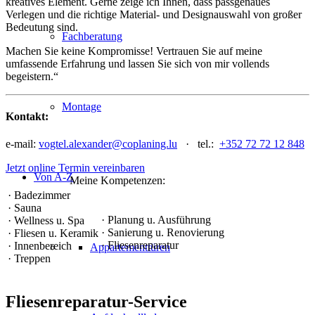
kreatives Element. Gerne zeige ich Ihnen, dass passgenaues
Verlegen und die richtige Material- und Designauswahl von großer
Bedeutung sind.
Fachberatung
Machen Sie keine Kompromisse! Vertrauen Sie auf meine
umfassende Erfahrung und lassen Sie sich von mir vollends
begeistern.“
Montage
Kontakt:
e-mail:
vogtel.alexander@coplaning.lu
· tel.:
+352 72 72 12 848
Jetzt online Termin vereinbaren
Von A-Z
Meine Kompetenzen:
· Badezimmer
· Sauna
· Planung u. Ausführung
· Wellness u. Spa
· Sanierung u. Renovierung
· Fliesen u. Keramik
· Fliesenreparatur
· Innenbereich
Appartementtüren
· Treppen
Fliesenreparatur-Service