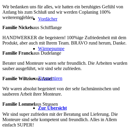
Wir bedanken uns für alles, wir hatten ein beruhigtes Gefühl von
Anfang bis zum Schluß und wir werden Coplaning 100%
weiterempfehlen.
Vordächer
Familie Nickels
aus Schifflange
HANDWERKER die begeistern! 100%ige Zufriedenheit mit dem
Produkt, aber auch mit Ihrem Team. BRAVO rund herum, Danke.
Wärmepumpe
Familie Franck
aus Dudelange
Berater und Monteure waren sehr freundlich. Die Arbeiten wurden
sauber ausgeführt, wir sind sehr zufrieden.
Zimmertüren
Familie Wiltzius
aus Assel
Wir waren absolut begeistert von der sehr fachmännischen und
sauberen Arbeit ihrer Monteure.
Familie Lommel
aus Strassen
Zur Übersicht
Wir sind super zufrieden mit der Beratung und Lieferung. Die
Monteure sind sehr kompetent und freundlich. Alles in Allem
einfach SUPER!