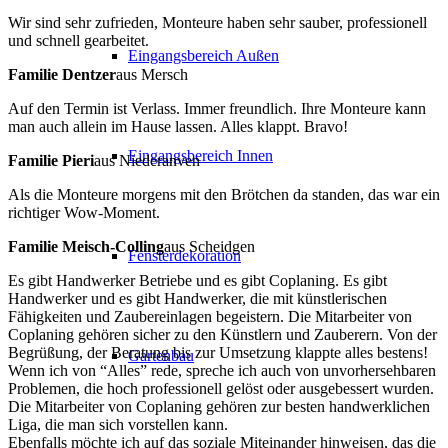
Wir sind sehr zufrieden, Monteure haben sehr sauber, professionell
und schnell gearbeitet.
Eingangsbereich Außen
Familie Dentzer
aus Mersch
Auf den Termin ist Verlass. Immer freundlich. Ihre Monteure kann
man auch allein im Hause lassen. Alles klappt. Bravo!
Eingangsbereich Innen
Familie Pieri
aus Niederanven
Als die Monteure morgens mit den Brötchen da standen, das war ein
richtiger Wow-Moment.
Familie Meisch-Colling
aus Scheidgen
Fensterdekoration
Es gibt Handwerker Betriebe und es gibt Coplaning. Es gibt
Handwerker und es gibt Handwerker, die mit künstlerischen
Fähigkeiten und Zaubereinlagen begeistern. Die Mitarbeiter von
Coplaning gehören sicher zu den Künstlern und Zauberern. Von der
Begrüßung, der Beratung bis zur Umsetzung klappte alles bestens!
Gartenbau
Wenn ich von “Alles” rede, spreche ich auch von unvorhersehbaren
Problemen, die hoch professionell gelöst oder ausgebessert wurden.
Die Mitarbeiter von Coplaning gehören zur besten handwerklichen
Liga, die man sich vorstellen kann.
Ebenfalls möchte ich auf das soziale Miteinander hinweisen, das die