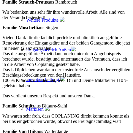
Familie Strauch-Praus
aus Rambrouch
Wir bedanken uns sehr für ihre wundervolle Arbeit. Alle sind von
der Veranda begeistert!
Weitere Produkte
Familie Moschetti
aus Stegen
Vielen Dank für die fachlich perfekte und pünktlich ausgeführte
Renovierung der Eingangstüre und der beiden Garagentore, die jetzt
im neuen Glanz erstrahlen.
Eingangsbereich Außen
Das die ausgeführte Arbeit dann noch unter dem Angebotspreis
berechnet wurde, bestätigt und untermauert das Vertrauen, dass ich
in die Arbeit von Coplaning gesetzt habe.
Das I-Tüpfelchen war dann der kostenfreie Austausch der vergilbten
Beschlagsabdeckungen von der Haustüre.
Innenbeschattung
100 % Kundenzufriedenheit, weil Du und Deine Mitarbeiter 110 %
geleistet haben.
Das verdient unseren Respekt und unseren Dank.
Familie Schmitz
aus Bitburg-Stahl
Markisen
Wir waren sehr froh, dass COPLANING direkt kommen konnte als
bei uns eingebrochen wurde, obwohl es Freitagnachmittag war!
Familie Van Dijk
aus Walferdange