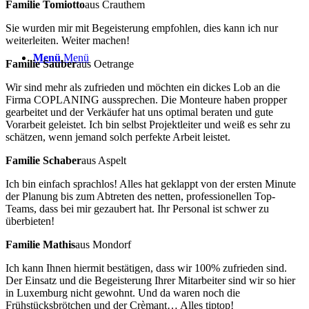
Familie Tomiotto
aus Crauthem
Sie wurden mir mit Begeisterung empfohlen, dies kann ich nur
weiterleiten. Weiter machen!
Menü
Menü
Familie Sauber
aus Oetrange
Wir sind mehr als zufrieden und möchten ein dickes Lob an die
Firma COPLANING aussprechen. Die Monteure haben propper
gearbeitet und der Verkäufer hat uns optimal beraten und gute
Vorarbeit geleistet. Ich bin selbst Projektleiter und weiß es sehr zu
schätzen, wenn jemand solch perfekte Arbeit leistet.
Familie Schaber
aus Aspelt
Ich bin einfach sprachlos! Alles hat geklappt von der ersten Minute
der Planung bis zum Abtreten des netten, professionellen Top-
Teams, dass bei mir gezaubert hat. Ihr Personal ist schwer zu
überbieten!
Familie Mathis
aus Mondorf
Ich kann Ihnen hiermit bestätigen, dass wir 100% zufrieden sind.
Der Einsatz und die Begeisterung Ihrer Mitarbeiter sind wir so hier
in Luxemburg nicht gewohnt. Und da waren noch die
Frühstücksbrötchen und der Crèmant… Alles tiptop!