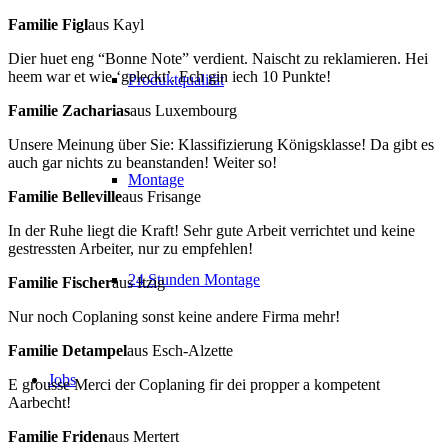
Familie Figl
aus Kayl
Dier huet eng “Bonne Note” verdient. Naischt zu reklamieren. Hei
heem war et wie ‘geleckt’. Ech gin iech 10 Punkte!
Produktqualität
Familie Zacharias
aus Luxembourg
Unsere Meinung über Sie: Klassifizierung Königsklasse! Da gibt es
auch gar nichts zu beanstanden! Weiter so!
Montage
Familie Belleville
aus Frisange
In der Ruhe liegt die Kraft! Sehr gute Arbeit verrichtet und keine
gestressten Arbeiter, nur zu empfehlen!
24 Stunden Montage
Familie Fischer
aus Itzig
Nur noch Coplaning sonst keine andere Firma mehr!
Familie Detampel
aus Esch-Alzette
Jobs
E grousse Merci der Coplaning fir dei propper a kompetent
Aarbecht!
Familie Friden
aus Mertert