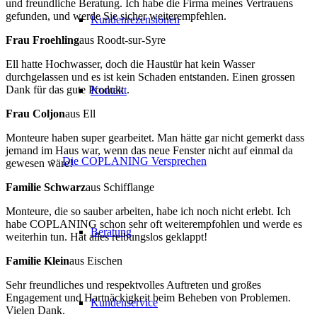
und freundliche Beratung. Ich habe die Firma meines Vertrauens
gefunden, und werde Sie sicher weiterempfehlen.
Kundenrezensionen
Frau Froehling
aus Roodt-sur-Syre
Ell hatte Hochwasser, doch die Haustür hat kein Wasser
durchgelassen und es ist kein Schaden entstanden. Einen grossen
Dank für das gute Produkt .
Kontakt
Frau Coljon
aus Ell
Monteure haben super gearbeitet. Man hätte gar nicht gemerkt dass
jemand im Haus war, wenn das neue Fenster nicht auf einmal da
Die COPLANING Versprechen
gewesen wäre!
Familie Schwarz
aus Schifflange
Monteure, die so sauber arbeiten, habe ich noch nicht erlebt. Ich
habe COPLANING schon sehr oft weiterempfohlen und werde es
Beratung
weiterhin tun. Hat alles reibungslos geklappt!
Familie Klein
aus Eischen
Sehr freundliches und respektvolles Auftreten und großes
Engagement und Hartnäckigkeit beim Beheben von Problemen.
Kundenservice
Vielen Dank.