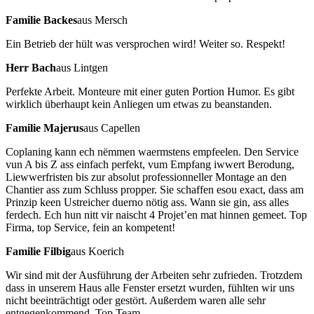
Familie Backes
aus Mersch
Ein Betrieb der hült was versprochen wird! Weiter so. Respekt!
Herr Bach
aus Lintgen
Perfekte Arbeit. Monteure mit einer guten Portion Humor. Es gibt
wirklich überhaupt kein Anliegen um etwas zu beanstanden.
Familie Majerus
aus Capellen
Coplaning kann ech nëmmen waermstens empfeelen. Den Service
vun A bis Z ass einfach perfekt, vum Empfang iwwert Berodung,
Liewwerfristen bis zur absolut professionneller Montage an den
Chantier ass zum Schluss propper. Sie schaffen esou exact, dass am
Prinzip keen Ustreicher duerno nötig ass. Wann sie gin, ass alles
ferdech. Ech hun nitt vir naischt 4 Projet’en mat hinnen gemeet. Top
Firma, top Service, fein an kompetent!
Familie Filbig
aus Koerich
Wir sind mit der Ausführung der Arbeiten sehr zufrieden. Trotzdem
dass in unserem Haus alle Fenster ersetzt wurden, fühlten wir uns
nicht beeinträchtigt oder gestört. Außerdem waren alle sehr
entgegenkommend. Top Team.