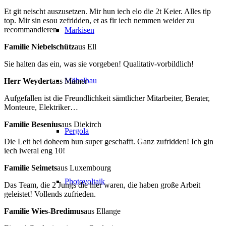
Et git neischt auszusetzen. Mir hun iech elo die 2t Keier. Alles tip
top. Mir sin esou zefridden, et as fir iech nemmen weider zu
recommandieren.
Markisen
Familie Niebelschütz
aus Ell
Sie halten das ein, was sie vorgeben! Qualitativ-vorbildlich!
Möbelbau
Herr Weydert
aus Mamer
Aufgefallen ist die Freundlichkeit sämtlicher Mitarbeiter, Berater,
Monteure, Elektriker…
Familie Besenius
aus Diekirch
Pergola
Die Leit hei doheem hun super geschafft. Ganz zufridden! Ich gin
iech iweral eng 10!
Familie Seimets
aus Luxembourg
Photovoltaik
Das Team, die 2 Jungs die hier waren, die haben große Arbeit
geleistet! Vollends zufrieden.
Familie Wies-Bredimus
aus Ellange