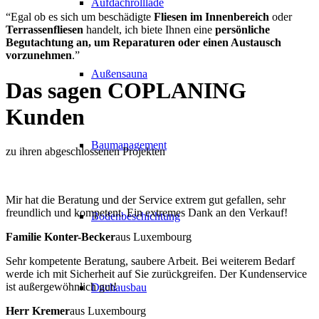
Aufdachrolllade
“Egal ob es sich um beschädigte
Fliesen im Innenbereich
oder
Terrassenfliesen
handelt, ich biete Ihnen eine
persönliche
Begutachtung an, um Reparaturen oder einen Austausch
vorzunehmen
.”
Außensauna
Das sagen
COPLANING
Kunden
Baumanagement
zu ihren abgeschlossenen Projekten
Mir hat die Beratung und der Service extrem gut gefallen, sehr
freundlich und kompetent. Ein extremes Dank an den Verkauf!
Bodenbeschichtung
Familie Konter-Becker
aus Luxembourg
Sehr kompetente Beratung, saubere Arbeit. Bei weiterem Bedarf
werde ich mit Sicherheit auf Sie zurückgreifen. Der Kundenservice
ist außergewöhnlich gut!
Dachausbau
Herr Kremer
aus Luxembourg