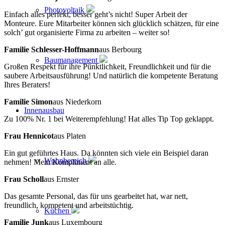
Photovoltaik
Einfach alles perfekt, besser geht’s nicht! Super Arbeit der
Monteure. Eure Mitarbeiter können sich glücklich schätzen, für eine
solch’ gut organisierte Firma zu arbeiten – weiter so!
Familie Schlesser-Hoffmann
aus Berbourg
Baumanagement
Großen Respekt für ihre Pünktlichkeit, Freundlichkeit und für die
saubere Arbeitsausführung! Und natürlich die kompetente Beratung
Ihres Beraters!
Familie Simon
aus Niederkorn
Innenausbau
Zu 100% Nr. 1 bei Weiterempfehlung! Hat alles Tip Top geklappt.
Frau Hennicot
aus Platen
Ein gut geführtes Haus. Da könnten sich viele ein Beispiel daran
Wohnbereich
nehmen! Mein Kompliment an alle.
Frau Scholl
aus Ernster
Das gesamte Personal, das für uns gearbeitet hat, war nett,
freundlich, kompetent und arbeitstüchtig.
Küchen
Familie Junk
aus Luxembourg