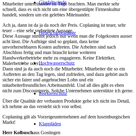
Glasfaltwände
Mitarbeiter untereinander zu Tage brachten. Man merkte sehr
schnell, dass es sich nicht um eine übergestülpte Firmenkultur
handelt, sondern um ein gelebtes Miteinander.
Ach ja, dann ist da ja da noch der Preis. Coplaning ist teuer, sehr
teuer – eine sehr verbreitete Aussage.
Hebeschiebeanlage
Diese Aussage stimmt jedoch nur wenn man die Folgekosten ausser
acht lässt. Die Aufträge sind so geplant, dass keine
unvorhersehbaren Kosten auftreten. Die Arbeiten sind nach
Abschluss fertig und man braucht keine weiteren
Handwerkerbetriebe mehr zu engagieren. Keine Elektriker,
Hochwasserschutz
Malerbetriebe oder…
Dann sind ja da auch noch die Mitarbeiter. Mitarbeiter die so ein
Auftreten an den Tag legen, sind zufrieden, und dazu gehört auch
sicher ein fairer und angebrachter Lohn und ein
mitarbeiterfreundliches Arbeitsumfeld. Und all dies gibt es eben
nicht zum Discountpreis. Solche Unternehmen unterstütze ich gerne.
Insektenschutz
Über die Qualität der verbauten Produkte gehe ich nicht ins Detail,
ich nehme an das versteht sich von selbst.
Coplaning gilt als Vorzeigeunternehmen auf dem luxemburgischen
Markt!
Klappläden
Herr Kolbusch
aus Gostingen