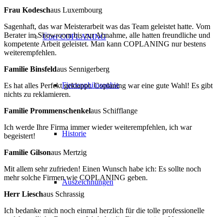
Frau Kodesch
aus Luxembourg
Sagenhaft, das war Meisterarbeit was das Team geleistet hatte. Vom
Berater im Showroom bis zur Abnahme, alle hatten freundliche und
Über COPLANING
kompetente Arbeit geleistet. Man kann COPLANING nur bestens
weiterempfehlen.
Familie Binsfeld
aus Sennigerberg
Firmenphilosophie
Es hat alles Perfekt geklappt. Coplaning war eine gute Wahl! Es gibt
nichts zu reklamieren.
Familie Prommenschenkel
aus Schifflange
Ich werde Ihre Firma immer wieder weiterempfehlen, ich war
Historie
begeistert!
Familie Gilson
aus Mertzig
Mit allem sehr zufrieden! Einen Wunsch habe ich: Es sollte noch
mehr solche Firmen wie COPLANING geben.
Auszeichnungen
Herr Liesch
aus Schrassig
Ich bedanke mich noch einmal herzlich für die tolle professionelle