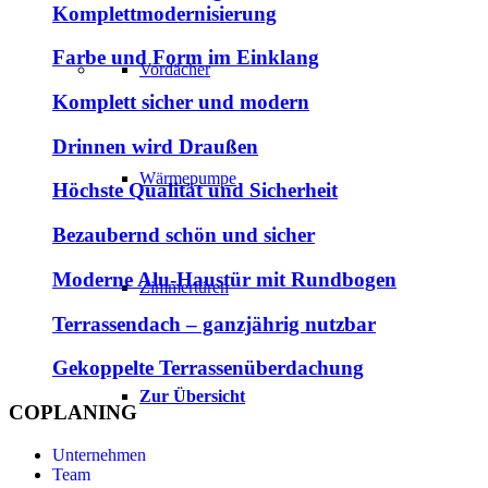
Komplettmodernisierung
Farbe und Form im Einklang
Vordächer
Komplett sicher und modern
Drinnen wird Draußen
Wärmepumpe
Höchste Qualität und Sicherheit
Bezaubernd schön und sicher
Moderne Alu-Haustür mit Rundbogen
Zimmertüren
Terrassendach – ganzjährig nutzbar
Gekoppelte Terrassenüberdachung
Zur Übersicht
COPLANING
Unternehmen
Team