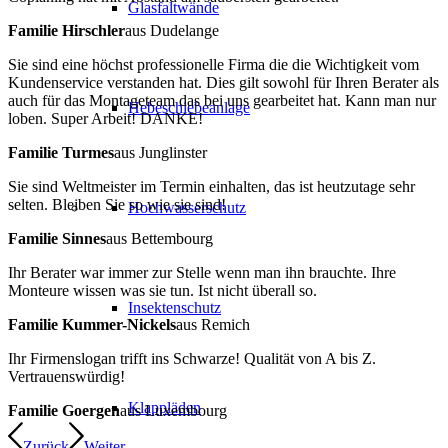
Glasfaltwände
Familie Hirschler
aus Dudelange
Sie sind eine höchst professionelle Firma die die Wichtigkeit vom
Kundenservice verstanden hat. Dies gilt sowohl für Ihren Berater als
auch für das Montageteam das bei uns gearbeitet hat. Kann man nur
Hebeschiebeanlage
loben. Super Arbeit! DANKE!
Familie Turmes
aus Junglinster
Sie sind Weltmeister im Termin einhalten, das ist heutzutage sehr
selten. Bleiben Sie so wie sie sind!
Hochwasserschutz
Familie Sinnes
aus Bettembourg
Ihr Berater war immer zur Stelle wenn man ihn brauchte. Ihre
Monteure wissen was sie tun. Ist nicht überall so.
Insektenschutz
Familie Kummer-Nickels
aus Remich
Ihr Firmenslogan trifft ins Schwarze! Qualität von A bis Z.
Vertrauenswürdig!
Klappläden
Familie Goergen
aus Luxembourg
Zurück
Weiter