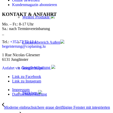
Online bewerben
Kundenmagazin abonnieren
KONTAKT & ANFAHRT
Weitere Produkte
Mo. – Fr.: 8-17 Uhr
Sa.: nach Terminvereinbarung
_
Tel.:
+352 72 72 12 1
Eingangsbereich Außen
begeisterung@coplaning.lu
1 Rue Nicolas Glesener
6131 Junglinster
Innenbeschattung
Anfahrt via Google Maps
Link zu Facebook
Link zu Instagram
Impressum
Markisen
Datenschutzerklärung
Moderne einbruchsichere graue dreiflügige Fenster mit integrierten