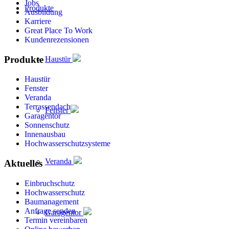
Jobs
Produkte
Ausbildung
Karriere
Great Place To Work
Kundenrezensionen
Produkte
Haustür
Haustür
Fenster
Veranda
Terrassendach
Fenster
Garagentor
Sonnenschutz
Innenausbau
Hochwasserschutzsysteme
Veranda
Aktuelles
Einbruchschutz
Hochwasserschutz
Baumanagement
Anfrage senden
Garagentor
Termin vereinbaren