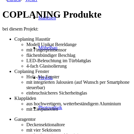
COPLANING
Produkte
Markisen
bei diesem Projekt:
Coplaning Haustür
Modell Unikat Bereldange
Möbelbau
mit Fingerprintsensor
flächenbündiger Beschlag
LED-Beleuchtung im Türblattglas
4-fach Glasisolierung
Coplaning Fenster
Holz-Alu Fenster
Pergola
mit integrierten Jalousien (auf Wunsch per Smartphone
steuerbar)
einbruchsicheres Sicherheitsglas
Klappläden
aus hochwertigem, wetterbeständigem Aluminium
Photovoltaik
mit Zierpaneelen
Garagentor
Deckensektionaltore
mit vier Sektionen