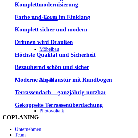
Komplettmodernisierung
Farbe und Form im Einklang
Markisen
Komplett sicher und modern
Drinnen wird Draußen
Möbelbau
Höchste Qualität und Sicherheit
Bezaubernd schön und sicher
Moderne Alu-Haustür mit Rundbogen
Pergola
Terrassendach – ganzjährig nutzbar
Gekoppelte Terrassenüberdachung
Photovoltaik
COPLANING
Unternehmen
Team