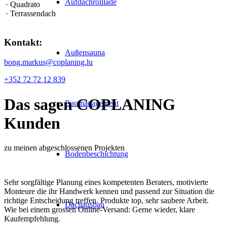
Aufdachrolllade
· Quadrato
· Terrassendach
Kontakt:
Außensauna
bong.markus@coplaning.lu
+352 72 72 12 839
Das sagen
COPLANING
Baumanagement
Kunden
zu meinen abgeschlossenen Projekten
Bodenbeschichtung
Sehr sorgfältige Planung eines kompetenten Beraters, motivierte
Monteure die ihr Handwerk kennen und passend zur Situation die
richtige Entscheidung treffen. Produkte top, sehr saubere Arbeit.
Dachausbau
Wie bei einem grossen Online-Versand: Gerne wieder, klare
Kaufempfehlung.