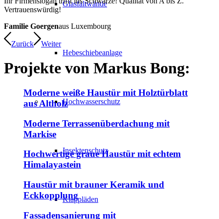
Ihr Firmenslogan trifft ins Schwarze! Qualität von A bis Z.
Glasfaltwände
Vertrauenswürdig!
Familie Goergen
aus Luxembourg
Zurück
Weiter
Hebeschiebeanlage
Projekte von
Markus Bong:
Moderne weiße Haustür mit Holztürblatt
Hochwasserschutz
aus Altholz
Moderne Terrassenüberdachung mit
Markise
Insektenschutz
Hochwertige graue Haustür mit echtem
Himalayastein
Haustür mit brauner Keramik und
Eckkopplung
Klappläden
Fassadensanierung mit