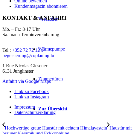
Online bewerben
Kundenmagazin abonnieren
KONTAKT & ANFAHRT
Vordächer
Mo. – Fr.: 8-17 Uhr
Sa.: nach Terminvereinbarung
_
Wärmepumpe
Tel.:
+352 72 72 12 1
begeisterung@coplaning.lu
1 Rue Nicolas Glesener
6131 Junglinster
Zimmertüren
Anfahrt via Google Maps
Link zu Facebook
Link zu Instagram
Impressum
Zur Übersicht
Datenschutzerklärung
Hochwertige graue Haustür mit echtem Himalayastein
Haustür mit
brauner Keramik und Eckkopplung