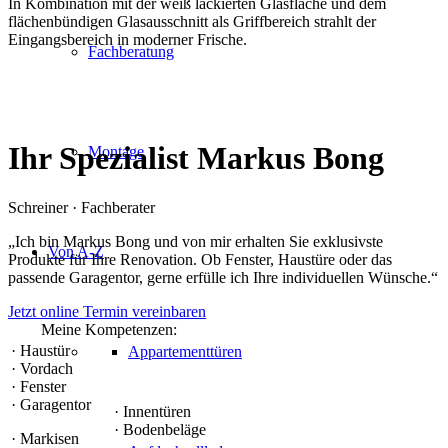
In Kombination mit der weiß lackierten Glasfläche und dem
flächenbündigen Glasausschnitt als Griffbereich strahlt der
Eingangsbereich in moderner Frische.
Fachberatung
Ihr Spezialist
Markus Bong
Montage
Schreiner · Fachberater
„
Ich bin Markus Bong und von mir erhalten Sie exklusivste
Von A-Z
Produkte für Ihre Renovation. Ob Fenster, Haustüre oder das
passende Garagentor, gerne erfülle ich Ihre individuellen Wünsche.
“
Jetzt online Termin vereinbaren
Meine Kompetenzen:
· Haustür
Appartementtüren
· Vordach
· Fenster
· Garagentor
· Innentüren
· Bodenbeläge
· Markisen