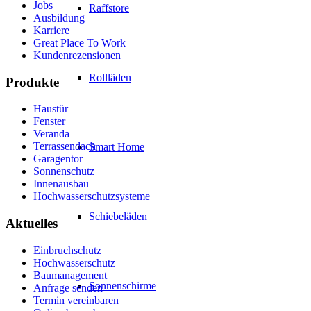
Jobs
Raffstore
Ausbildung
Karriere
Great Place To Work
Kundenrezensionen
Rollläden
Produkte
Haustür
Fenster
Veranda
Terrassendach
Smart Home
Garagentor
Sonnenschutz
Innenausbau
Hochwasserschutzsysteme
Schiebeläden
Aktuelles
Einbruchschutz
Hochwasserschutz
Baumanagement
Sonnenschirme
Anfrage senden
Termin vereinbaren