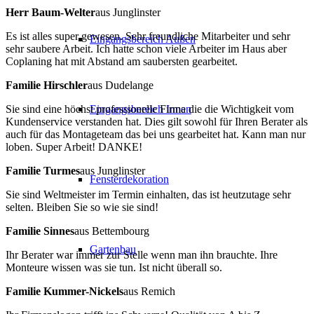
Herr Baum-Welter
aus Junglinster
Es ist alles super gewesen. Sehr freundliche Mitarbeiter und sehr
Eingangsbereich Außen
sehr saubere Arbeit. Ich hatte schon viele Arbeiter im Haus aber
Coplaning hat mit Abstand am saubersten gearbeitet.
Familie Hirschler
aus Dudelange
Eingangsbereich Innen
Sie sind eine höchst professionelle Firma die die Wichtigkeit vom
Kundenservice verstanden hat. Dies gilt sowohl für Ihren Berater als
auch für das Montageteam das bei uns gearbeitet hat. Kann man nur
loben. Super Arbeit! DANKE!
Familie Turmes
aus Junglinster
Fensterdekoration
Sie sind Weltmeister im Termin einhalten, das ist heutzutage sehr
selten. Bleiben Sie so wie sie sind!
Familie Sinnes
aus Bettembourg
Gartenbau
Ihr Berater war immer zur Stelle wenn man ihn brauchte. Ihre
Monteure wissen was sie tun. Ist nicht überall so.
Familie Kummer-Nickels
aus Remich