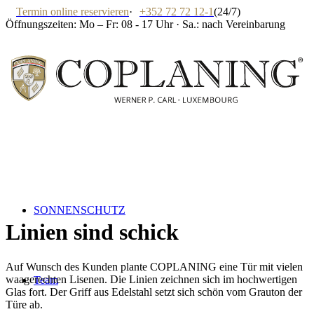
Termin online reservieren
·
+352 72 72 12-1
(24/7)
Öffnungszeiten: Mo – Fr: 08 - 17 Uhr · Sa.: nach Vereinbarung
SONNENSCHUTZ
Linien sind schick
Auf Wunsch des Kunden plante COPLANING eine Tür mit vielen
waagerechten Lisenen. Die Linien zeichnen sich im hochwertigen
Team
Glas fort. Der Griff aus Edelstahl setzt sich schön vom Grauton der
Türe ab.