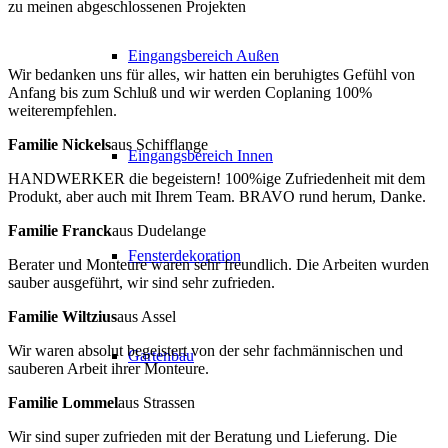
zu meinen abgeschlossenen Projekten
Eingangsbereich Außen
Wir bedanken uns für alles, wir hatten ein beruhigtes Gefühl von
Anfang bis zum Schluß und wir werden Coplaning 100%
weiterempfehlen.
Familie Nickels
aus Schifflange
Eingangsbereich Innen
HANDWERKER die begeistern! 100%ige Zufriedenheit mit dem
Produkt, aber auch mit Ihrem Team. BRAVO rund herum, Danke.
Familie Franck
aus Dudelange
Fensterdekoration
Berater und Monteure waren sehr freundlich. Die Arbeiten wurden
sauber ausgeführt, wir sind sehr zufrieden.
Familie Wiltzius
aus Assel
Wir waren absolut begeistert von der sehr fachmännischen und
Gartenbau
sauberen Arbeit ihrer Monteure.
Familie Lommel
aus Strassen
Wir sind super zufrieden mit der Beratung und Lieferung. Die