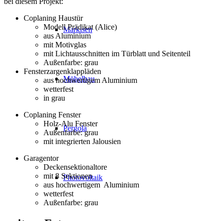
bei diesem Projekt:
Coplaning Haustür
Modell Prädikat (Alice)
Markisen
aus Aluminium
mit Motivglas
mit Lichtausschnitten im Türblatt und Seitenteil
Außenfarbe: grau
Fensterzargenklappläden
Möbelbau
aus hochwertigem Aluminium
wetterfest
in grau
Coplaning Fenster
Holz-Alu Fenster
Pergola
Außenfarbe: grau
mit integrierten Jalousien
Garagentor
Deckensektionaltore
mit 8 Sektionen
Photovoltaik
aus hochwertigem Aluminium
wetterfest
Außenfarbe: grau