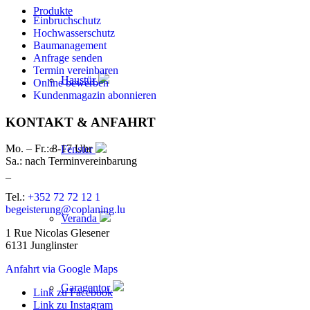
Produkte
Einbruchschutz
Hochwasserschutz
Baumanagement
Anfrage senden
Termin vereinbaren
Haustür
Online bewerben
Kundenmagazin abonnieren
KONTAKT & ANFAHRT
Mo. – Fr.: 8-17 Uhr
Fenster
Sa.: nach Terminvereinbarung
_
Tel.:
+352 72 72 12 1
begeisterung@coplaning.lu
Veranda
1 Rue Nicolas Glesener
6131 Junglinster
Anfahrt via Google Maps
Garagentor
Link zu Facebook
Link zu Instagram