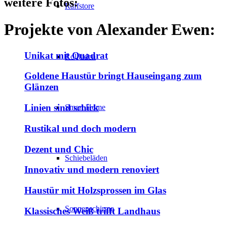
weitere
Fotos:
Raffstore
Projekte von
Alexander Ewen
:
Unikat mit Quadrat
Rollläden
Goldene Haustür bringt Hauseingang zum
Glänzen
Linien sind schick
Smart Home
Rustikal und doch modern
Dezent und Chic
Schiebeläden
Innovativ und modern renoviert
Haustür mit Holzsprossen im Glas
Sonnenschirme
Klassisches Weiß trifft Landhaus