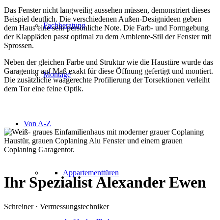
Das Fenster nicht langweilig aussehen müssen, demonstriert dieses
Beispiel deutlich. Die verschiedenen Außen-Designideen geben
Fachberatung
dem Haus eine sehr persönliche Note. Die Farb- und Formgebung
der Klappläden passt optimal zu dem Ambiente-Stil der Fenster mit
Sprossen.
Neben der gleichen Farbe und Struktur wie die Haustüre wurde das
Garagentor auf Maß exakt für diese Öffnung gefertigt und montiert.
Montage
Die zusätzliche waagerechte Profilierung der Torsektionen verleiht
dem Tor eine feine Optik.
Von A-Z
Appartementtüren
Ihr Spezialist
Alexander Ewen
Schreiner · Vermessungstechniker