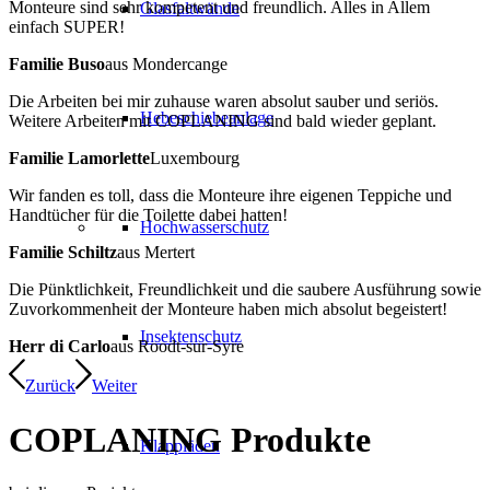
Monteure sind sehr kompetent und freundlich. Alles in Allem
Glasfaltwände
einfach SUPER!
Familie Buso
aus Mondercange
Die Arbeiten bei mir zuhause waren absolut sauber und seriös.
Hebeschiebeanlage
Weitere Arbeiten mit COPLANING sind bald wieder geplant.
Familie Lamorlette
Luxembourg
Wir fanden es toll, dass die Monteure ihre eigenen Teppiche und
Handtücher für die Toilette dabei hatten!
Hochwasserschutz
Familie Schiltz
aus Mertert
Die Pünktlichkeit, Freundlichkeit und die saubere Ausführung sowie
Zuvorkommenheit der Monteure haben mich absolut begeistert!
Insektenschutz
Herr di Carlo
aus Roodt-sur-Syre
Zurück
Weiter
COPLANING
Produkte
Klappläden