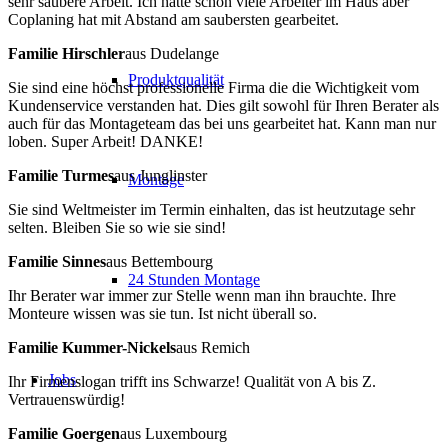
sehr saubere Arbeit. Ich hatte schon viele Arbeiter im Haus aber
Coplaning hat mit Abstand am saubersten gearbeitet.
Familie Hirschler
aus Dudelange
Produktqualität
Sie sind eine höchst professionelle Firma die die Wichtigkeit vom
Kundenservice verstanden hat. Dies gilt sowohl für Ihren Berater als
auch für das Montageteam das bei uns gearbeitet hat. Kann man nur
loben. Super Arbeit! DANKE!
Familie Turmes
aus Junglinster
Montage
Sie sind Weltmeister im Termin einhalten, das ist heutzutage sehr
selten. Bleiben Sie so wie sie sind!
Familie Sinnes
aus Bettembourg
24 Stunden Montage
Ihr Berater war immer zur Stelle wenn man ihn brauchte. Ihre
Monteure wissen was sie tun. Ist nicht überall so.
Familie Kummer-Nickels
aus Remich
Jobs
Ihr Firmenslogan trifft ins Schwarze! Qualität von A bis Z.
Vertrauenswürdig!
Familie Goergen
aus Luxembourg