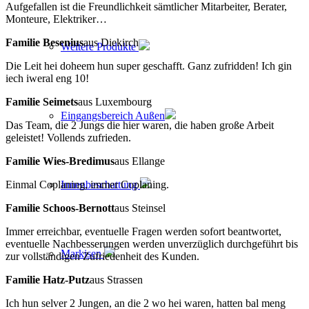
Aufgefallen ist die Freundlichkeit sämtlicher Mitarbeiter, Berater,
Monteure, Elektriker…
Familie Besenius
aus Diekirch
Weitere Produkte
Die Leit hei doheem hun super geschafft. Ganz zufridden! Ich gin
iech iweral eng 10!
Familie Seimets
aus Luxembourg
Eingangsbereich Außen
Das Team, die 2 Jungs die hier waren, die haben große Arbeit
geleistet! Vollends zufrieden.
Familie Wies-Bredimus
aus Ellange
Innenbeschattung
Einmal Coplaning, immer Coplaning.
Familie Schoos-Bernott
aus Steinsel
Immer erreichbar, eventuelle Fragen werden sofort beantwortet,
eventuelle Nachbesserungen werden unverzüglich durchgeführt bis
Markisen
zur vollständigen Zufriedenheit des Kunden.
Familie Hatz-Putz
aus Strassen
Ich hun selver 2 Jungen, an die 2 wo hei waren, hatten bal meng