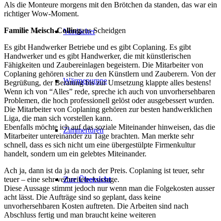
Als die Monteure morgens mit den Brötchen da standen, das war ein
richtiger Wow-Moment.
Familie Meisch-Colling
aus Scheidgen
Vordächer
Es gibt Handwerker Betriebe und es gibt Coplaning. Es gibt
Handwerker und es gibt Handwerker, die mit künstlerischen
Fähigkeiten und Zaubereinlagen begeistern. Die Mitarbeiter von
Coplaning gehören sicher zu den Künstlern und Zauberern. Von der
Wärmepumpe
Begrüßung, der Beratung bis zur Umsetzung klappte alles bestens!
Wenn ich von “Alles” rede, spreche ich auch von unvorhersehbaren
Problemen, die hoch professionell gelöst oder ausgebessert wurden.
Die Mitarbeiter von Coplaning gehören zur besten handwerklichen
Liga, die man sich vorstellen kann.
Ebenfalls möchte ich auf das soziale Miteinander hinweisen, das die
Zimmertüren
Mitarbeiter untereinander zu Tage brachten. Man merkte sehr
schnell, dass es sich nicht um eine übergestülpte Firmenkultur
handelt, sondern um ein gelebtes Miteinander.
Ach ja, dann ist da ja da noch der Preis. Coplaning ist teuer, sehr
Zur Übersicht
teuer – eine sehr verbreitete Aussage.
Diese Aussage stimmt jedoch nur wenn man die Folgekosten ausser
acht lässt. Die Aufträge sind so geplant, dass keine
unvorhersehbaren Kosten auftreten. Die Arbeiten sind nach
Abschluss fertig und man braucht keine weiteren