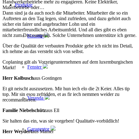
Handwerkerbetriebe mehr zu engagieren. Keine Elektriker,
Produkte
Malerbetriebe oder…
Dann sind ja da auch noch die Mitarbeiter. Mitarbeiter die so ein
Auftreten an den Tag legen, sind zufrieden, und dazu gehört auch
sicher ein fairer und angebrachter Lohn und ein
mitarbeiterfreundliches Arbeitsumfeld. Und all dies gibt es eben
nicht zum Discountpreis. Solche Unternehmen unterstütze ich gerne.
Haustür
Über die Qualität der verbauten Produkte gehe ich nicht ins Detail,
ich nehme an das versteht sich von selbst.
Coplaning gilt als Vorzeigeunternehmen auf dem luxemburgischen
Fenster
Markt!
Herr Kolbusch
aus Gostingen
Et git neischt auszusetzen. Mir hun iech elo die 2t Keier. Alles tip
top. Mir sin esou zefridden, et as fir iech nemmen weider zu
Veranda
recommandieren.
Familie Niebelschütz
aus Ell
Sie halten das ein, was sie vorgeben! Qualitativ-vorbildlich!
Garagentor
Herr Weydert
aus Mamer