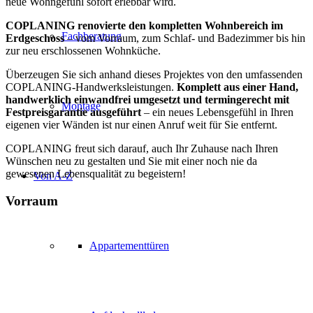
neue Wohngefühl sofort erlebbar wird.
COPLANING renovierte den kompletten Wohnbereich im
Fachberatung
Erdgeschoss
– vom Vorraum, zum Schlaf- und Badezimmer bis hin
zur neu erschlossenen Wohnküche.
Überzeugen Sie sich anhand dieses Projektes von den umfassenden
COPLANING-Handwerksleistungen.
Komplett aus einer Hand,
handwerklich einwandfrei umgesetzt und termingerecht mit
Montage
Festpreisgarantie ausgeführt
– ein neues Lebensgefühl in Ihren
eigenen vier Wänden ist nur einen Anruf weit für Sie entfernt.
COPLANING freut sich darauf, auch Ihr Zuhause nach Ihren
Wünschen neu zu gestalten und Sie mit einer noch nie da
gewesenen Lebensqualität zu begeistern!
Von A-Z
Vorraum
Appartementtüren