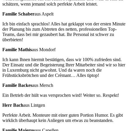
schätzen, wenn jemand solch perfekte Arbeit leistet.
Familie Schaber
aus Aspelt
Ich bin einfach sprachlos! Alles hat geklappt von der ersten Minute
der Planung bis zum Abtreten des netten, professionellen Top-
Teams, dass bei mir gezaubert hat. Ihr Personal ist schwer zu
überbieten!
Familie Mathis
aus Mondorf
Ich kann Ihnen hiermit bestätigen, dass wir 100% zufrieden sind.
Der Einsatz und die Begeisterung Ihrer Mitarbeiter sind wir so hier
in Luxemburg nicht gewohnt. Und da waren noch die
Frühstücksbrötchen und der Crèmant… Alles tiptop!
Familie Backes
aus Mersch
Ein Betrieb der hült was versprochen wird! Weiter so. Respekt!
Herr Bach
aus Lintgen
Perfekte Arbeit. Monteure mit einer guten Portion Humor. Es gibt
wirklich überhaupt kein Anliegen um etwas zu beanstanden.
Familie Majerus
aus Capellen