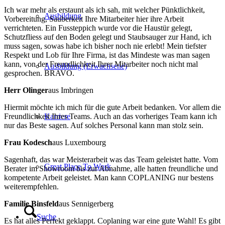
Ich war mehr als erstaunt als ich sah, mit welcher Pünktlichkeit,
Ausbildung
Vorbereitung, Sauberkeit Ihre Mitarbeiter hier ihre Arbeit
verrichteten. Ein Fussteppich wurde vor die Haustür gelegt,
Schutzfliess auf den Boden gelegt und Staubsauger zur Hand, ich
muss sagen, sowas habe ich bisher noch nie erlebt! Mein tiefster
Respekt und Lob für Ihre Firma, ist das Mindeste was man sagen
kann, von der Freundlichkeit Ihrer Mitarbeiter noch nicht mal
Ausbildung (Erwachsene)
gesprochen. BRAVO.
Herr Olinger
aus Imbringen
Hiermit möchte ich mich für die gute Arbeit bedanken. Vor allem die
Karriere
Freundlichkeit Ihres Teams. Auch an das vorheriges Team kann ich
nur das Beste sagen. Auf solches Personal kann man stolz sein.
Frau Kodesch
aus Luxembourg
Sagenhaft, das war Meisterarbeit was das Team geleistet hatte. Vom
Great Place To Work
Berater im Showroom bis zur Abnahme, alle hatten freundliche und
kompetente Arbeit geleistet. Man kann COPLANING nur bestens
weiterempfehlen.
Familie Binsfeld
aus Sennigerberg
Suche
Es hat alles Perfekt geklappt. Coplaning war eine gute Wahl! Es gibt