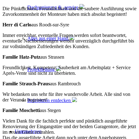
Dachsanierung & -service
Die Pünktlichkeit, Freundlichkeit und die saubere Ausführung sowie
Zuvorkommenheit der Monteure haben mich absolut begeistert!
Herr di Carlo
aus Roodt-sur-Syre
Immer erreichbar, eventuelle Fragen werden sofort beantwortet,
Alles aus einer Hand
eventuelle Nachbesserungen werden unverzüglich durchgeführt bis
zur vollständigen Zufriedenheit des Kunden.
Familie Hatz-Putz
aus Strassen
Freundlichkeit, Kompetenz, Sauberkeit am Arbeitsplatz + Service
Projektleitung
Après-Vente sind nicht zu überbieten.
Familie Strauch-Praus
aus Rambrouch
Wir bedanken uns sehr für ihre wundervolle Arbeit. Alle sind von
der Veranda begeistert!
Referenzen entdecken
Familie Moschetti
aus Stegen
Vielen Dank für die fachlich perfekte und pünktlich ausgeführte
Renovierung der Eingangstüre und der beiden Garagentore, die jetzt
Unternehmen
im neuen Glanz erstrahlen.
Das die ausgeführte Arbeit dann noch unter dem Angebotspreis