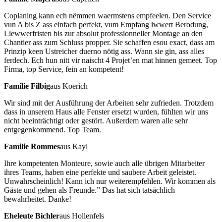
Coplaning kann ech nëmmen waermstens empfeelen. Den Service
vun A bis Z ass einfach perfekt, vum Empfang iwwert Berodung,
Liewwerfristen bis zur absolut professionneller Montage an den
Chantier ass zum Schluss propper. Sie schaffen esou exact, dass am
Prinzip keen Ustreicher duerno nötig ass. Wann sie gin, ass alles
ferdech. Ech hun nitt vir naischt 4 Projet’en mat hinnen gemeet. Top
Firma, top Service, fein an kompetent!
Familie Filbig
aus Koerich
Wir sind mit der Ausführung der Arbeiten sehr zufrieden. Trotzdem
dass in unserem Haus alle Fenster ersetzt wurden, fühlten wir uns
nicht beeinträchtigt oder gestört. Außerdem waren alle sehr
entgegenkommend. Top Team.
Familie Rommes
aus Kayl
Ihre kompetenten Monteure, sowie auch alle übrigen Mitarbeiter
ihres Teams, haben eine perfekte und saubere Arbeit geleistet.
Unwahrscheinlich! Kann ich nur weiterempfehlen. Wir kommen als
Gäste und gehen als Freunde.” Das hat sich tatsächlich
bewahrheitet. Danke!
Eheleute Bichler
aus Hollenfels