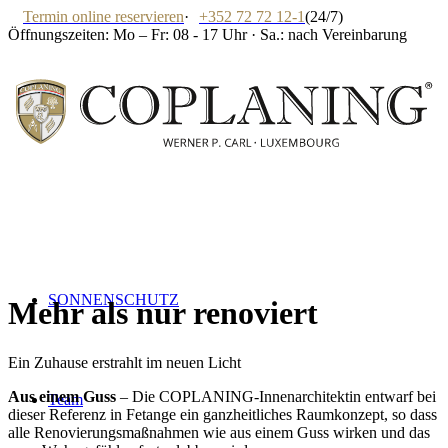
Termin online reservieren
·
+352 72 72 12-1
(24/7)
Öffnungszeiten: Mo – Fr: 08 - 17 Uhr · Sa.: nach Vereinbarung
SONNENSCHUTZ
Mehr als nur renoviert
Ein Zuhause erstrahlt im neuen Licht
Aus einem Guss
– Die COPLANING-Innenarchitektin entwarf bei
Team
dieser Referenz in Fetange ein ganzheitliches Raumkonzept, so dass
alle Renovierungsmaßnahmen wie aus einem Guss wirken und das