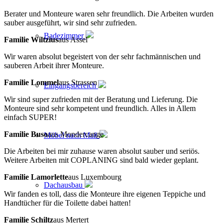
Berater und Monteure waren sehr freundlich. Die Arbeiten wurden
sauber ausgeführt, wir sind sehr zufrieden.
Badezimmer
Familie Wiltzius
aus Assel
Wir waren absolut begeistert von der sehr fachmännischen und
sauberen Arbeit ihrer Monteure.
Familie Lommel
aus Strassen
Eingangsbereich
Wir sind super zufrieden mit der Beratung und Lieferung. Die
Monteure sind sehr kompetent und freundlich. Alles in Allem
einfach SUPER!
Familie Buso
aus Mondercange
Möbel nach Maß
Die Arbeiten bei mir zuhause waren absolut sauber und seriös.
Weitere Arbeiten mit COPLANING sind bald wieder geplant.
Familie Lamorlette
aus Luxembourg
Dachausbau
Wir fanden es toll, dass die Monteure ihre eigenen Teppiche und
Handtücher für die Toilette dabei hatten!
Familie Schiltz
aus Mertert