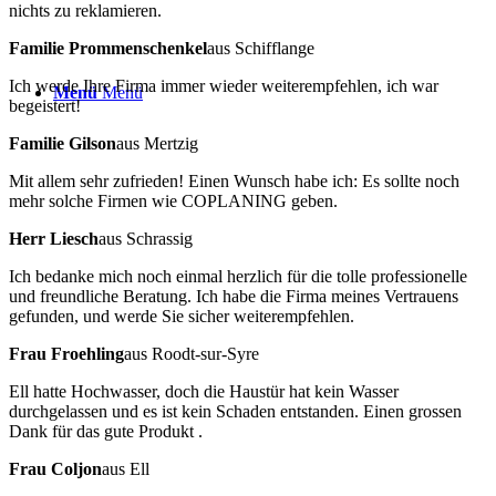
nichts zu reklamieren.
Familie Prommenschenkel
aus Schifflange
Ich werde Ihre Firma immer wieder weiterempfehlen, ich war
Menü
Menü
begeistert!
Familie Gilson
aus Mertzig
Mit allem sehr zufrieden! Einen Wunsch habe ich: Es sollte noch
mehr solche Firmen wie COPLANING geben.
Herr Liesch
aus Schrassig
Ich bedanke mich noch einmal herzlich für die tolle professionelle
und freundliche Beratung. Ich habe die Firma meines Vertrauens
gefunden, und werde Sie sicher weiterempfehlen.
Frau Froehling
aus Roodt-sur-Syre
Ell hatte Hochwasser, doch die Haustür hat kein Wasser
durchgelassen und es ist kein Schaden entstanden. Einen grossen
Dank für das gute Produkt .
Frau Coljon
aus Ell