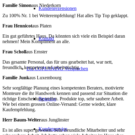
Familie Simon
aus Niederkorn
Kundenrezensionen
Zu 100% Nr. 1 bei Weiterempfehlung! Hat alles Tip Top geklappt.
Frau Hennicot
aus Platen
Ein gut geführtes Haus. Da könnten sich viele ein Beispiel daran
Kontakt
nehmen! Mein Kompliment an alle.
Frau Scholl
aus Ernster
Das gesamte Personal, das für uns gearbeitet hat, war nett,
freundlich, kompetent und arbeitstüchtig.
Die COPLANING Versprechen
Familie Junk
aus Luxembourg
Sehr sorgfältige Planung eines kompetenten Beraters, motivierte
Monteure die ihr Handwerk kennen und passend zur Situation die
Beratung
richtige Entscheidung treffen. Produkte top, sehr saubere Arbeit.
Wie bei einem grossen Online-Versand: Gerne wieder, klare
Kaufempfehlung.
Herr Baum-Welter
aus Junglinster
Kundenservice
Es ist alles super gewesen. Sehr freundliche Mitarbeiter und sehr