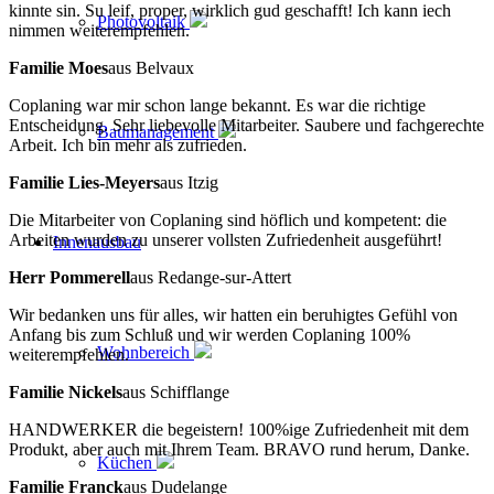
kinnte sin. Su leif, proper, wirklich gud geschafft! Ich kann iech
Photovoltaik
nimmen weiterempfehlen.
Familie Moes
aus Belvaux
Coplaning war mir schon lange bekannt. Es war die richtige
Entscheidung. Sehr liebevolle Mitarbeiter. Saubere und fachgerechte
Baumanagement
Arbeit. Ich bin mehr als zufrieden.
Familie Lies-Meyers
aus Itzig
Die Mitarbeiter von Coplaning sind höflich und kompetent: die
Arbeiten wurden zu unserer vollsten Zufriedenheit ausgeführt!
Innenausbau
Herr Pommerell
aus Redange-sur-Attert
Wir bedanken uns für alles, wir hatten ein beruhigtes Gefühl von
Anfang bis zum Schluß und wir werden Coplaning 100%
Wohnbereich
weiterempfehlen.
Familie Nickels
aus Schifflange
HANDWERKER die begeistern! 100%ige Zufriedenheit mit dem
Produkt, aber auch mit Ihrem Team. BRAVO rund herum, Danke.
Küchen
Familie Franck
aus Dudelange