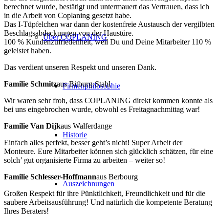
berechnet wurde, bestätigt und untermauert das Vertrauen, dass ich
in die Arbeit von Coplaning gesetzt habe.
Das I-Tüpfelchen war dann der kostenfreie Austausch der vergilbten
Beschlagsabdeckungen von der Haustüre.
Über COPLANING
100 % Kundenzufriedenheit, weil Du und Deine Mitarbeiter 110 %
geleistet haben.
Das verdient unseren Respekt und unseren Dank.
Familie Schmitz
aus Bitburg-Stahl
Firmenphilosophie
Wir waren sehr froh, dass COPLANING direkt kommen konnte als
bei uns eingebrochen wurde, obwohl es Freitagnachmittag war!
Familie Van Dijk
aus Walferdange
Historie
Einfach alles perfekt, besser geht’s nicht! Super Arbeit der
Monteure. Eure Mitarbeiter können sich glücklich schätzen, für eine
solch’ gut organisierte Firma zu arbeiten – weiter so!
Familie Schlesser-Hoffmann
aus Berbourg
Auszeichnungen
Großen Respekt für ihre Pünktlichkeit, Freundlichkeit und für die
saubere Arbeitsausführung! Und natürlich die kompetente Beratung
Ihres Beraters!