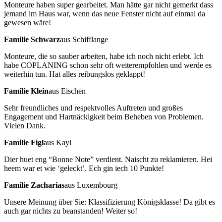
Monteure haben super gearbeitet. Man hätte gar nicht gemerkt dass
jemand im Haus war, wenn das neue Fenster nicht auf einmal da
gewesen wäre!
Familie Schwarz
aus Schifflange
Monteure, die so sauber arbeiten, habe ich noch nicht erlebt. Ich
habe COPLANING schon sehr oft weiterempfohlen und werde es
weiterhin tun. Hat alles reibungslos geklappt!
Familie Klein
aus Eischen
Sehr freundliches und respektvolles Auftreten und großes
Engagement und Hartnäckigkeit beim Beheben von Problemen.
Vielen Dank.
Familie Figl
aus Kayl
Dier huet eng “Bonne Note” verdient. Naischt zu reklamieren. Hei
heem war et wie ‘geleckt’. Ech gin iech 10 Punkte!
Familie Zacharias
aus Luxembourg
Unsere Meinung über Sie: Klassifizierung Königsklasse! Da gibt es
auch gar nichts zu beanstanden! Weiter so!