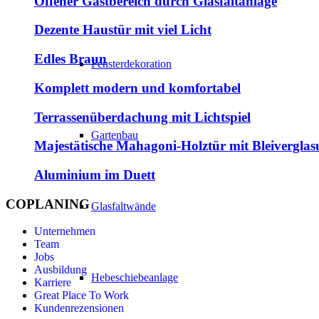
Offener Gastbereich durch Glasfaltanlage
Dezente Haustür mit viel Licht
Edles Braun
Fensterdekoration
Komplett modern und komfortabel
Terrassenüberdachung mit Lichtspiel
Gartenbau
Majestätische Mahagoni-Holztür mit Bleivergla
Aluminium im Duett
COPLANING
Glasfaltwände
Unternehmen
Team
Jobs
Ausbildung
Hebeschiebeanlage
Karriere
Great Place To Work
Kundenrezensionen