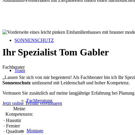
Aluminium-Fensterläden mit Zierpaneelen bilden einen harmonischen
SONNENSCHUTZ
Ihr Spezialist
Tom Gabler
Fachberater
Team
„Lassen Sie sich von mir begeistern!
Als Fachberater bin ich Ihr Spe
Sonnenschutz
umfassend mit Leidenschaft und hoher Kompetenz.
Vertrauen Sie zusätzlich auf meine langjährige
Erfahrung
bei Planung
Fachberatung
Jetzt online Termin vereinbaren
Meine
Kompetenzen:
· Haustür
· Fenster
Montage
· Quadrato