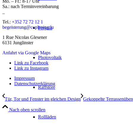
Mo. – Fr.: 8-17 Uhr
Sa.: nach Terminvereinbarung
_
Tel.:
+352 72 72 12 1
begeisterung@coplaning.lu
Pergola
1 Rue Nicolas Glesener
6131 Junglinster
Anfahrt via Google Maps
Photovoltaik
Link zu Facebook
Link zu Instagram
Impressum
Datenschutzerklärung
Raffstore
Tür, Tor und Fenster im gleichen Design
Gekoppelte Terrassenübe
Nach oben scrollen
Rollläden