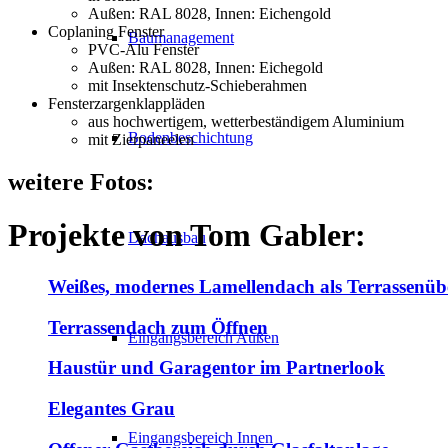
Außen: RAL 8028, Innen: Eichengold
Coplaning Fenster
Baumanagement
PVC-Alu Fenster
Außen: RAL 8028, Innen: Eichegold
mit Insektenschutz-Schieberahmen
Fensterzargenklappläden
aus hochwertigem, wetterbeständigem Aluminium
Bodenbeschichtung
mit Zierpaneelen
weitere
Fotos:
Projekte von
Tom Gabler
:
Dachausbau
Weißes, modernes Lamellendach als Terrassenü
Terrassendach zum Öffnen
Eingangsbereich Außen
Haustür und Garagentor im Partnerlook
Elegantes Grau
Eingangsbereich Innen