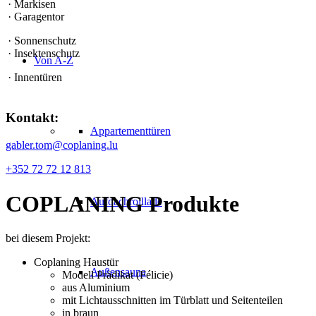
· Markisen
· Garagentor
· Sonnenschutz
· Insektenschutz
Von A-Z
· Innentüren
Kontakt:
Appartementtüren
gabler.tom@coplaning.lu
+352 72 72 12 813
COPLANING
Produkte
Aufdachrolllade
bei diesem Projekt:
Coplaning Haustür
Außensauna
Modell Prädikat (Félicie)
aus Aluminium
mit Lichtausschnitten im Türblatt und Seitenteilen
in braun