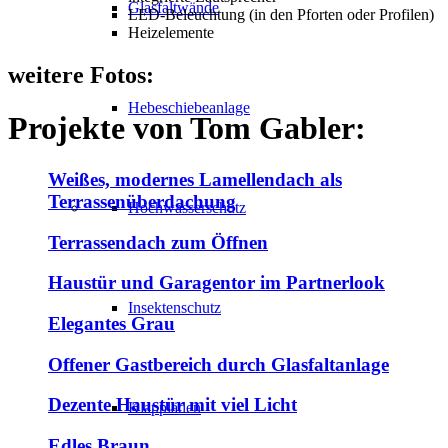
Glasfaltwände
LED-Beleuchtung (in den Pforten oder Profilen)
Heizelemente
weitere
Fotos:
Hebeschiebeanlage
Projekte von
Tom Gabler
:
Weißes, modernes Lamellendach als
Terrassenüberdachung
Hochwasserschutz
Terrassendach zum Öffnen
Haustür und Garagentor im Partnerlook
Insektenschutz
Elegantes Grau
Offener Gastbereich durch Glasfaltanlage
Dezente Haustür mit viel Licht
Klappläden
Edles Braun