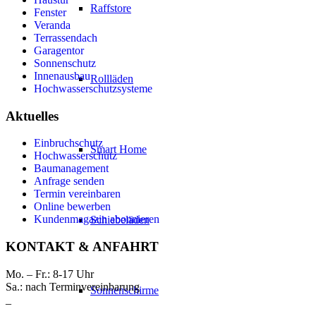
Raffstore
Fenster
Veranda
Terrassendach
Garagentor
Sonnenschutz
Innenausbau
Rollläden
Hochwasserschutzsysteme
Aktuelles
Einbruchschutz
Smart Home
Hochwasserschutz
Baumanagement
Anfrage senden
Termin vereinbaren
Online bewerben
Kundenmagazin abonnieren
Schiebeläden
KONTAKT & ANFAHRT
Mo. – Fr.: 8-17 Uhr
Sa.: nach Terminvereinbarung
Sonnenschirme
_