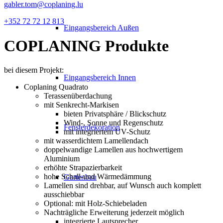
gabler.tom@coplaning.lu
+352 72 72 12 813
Eingangsbereich Außen
COPLANING
Produkte
bei diesem Projekt:
Eingangsbereich Innen
Coplaning Quadrato
Terassenüberdachung
mit Senkrecht-Markisen
bieten Privatsphäre / Blickschutz
Wind-, Sonne und Regenschutz
Fensterdekoration
mit integriertem UV-Schutz
mit wasserdichtem Lamellendach
doppelwandige Lamellen aus hochwertigem
Aluminium
erhöhte Strapazierbarkeit
hohe Schall-und Wärmedämmung
Gartenbau
Lamellen sind drehbar, auf Wunsch auch komplett
ausschiebbar
Optional: mit Holz-Schiebeladen
Nachträgliche Erweiterung jederzeit möglich
integrierte Lautsprecher