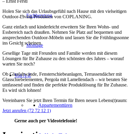
– Ernst Ferstl
Holen Sie sich das Urlaubsgefühl nach Hause mit den vielseitigen
Fachberatung
Outdoor-Living Produkten von COPLANING.
Ganz einfach und kinderleicht erweitern Sie Ihren Wohn- und
Essbereich nach draußen. Nehmen Sie Platz auf bequemen und
ansprechenden Outdoor-Möbeln und lassen Sie die Frühlingssonne
ins Gesicht scheinen.
Montage
Gesellige Tage mit Freunden und Familie werden mit diesem
Lösungen für Ihr Zuhause zu den schönsten des Jahres – worauf
warten Sie noch?
Ob Glasfaltwände, Fensterschiebeanlagen, Terrassendächer mit
Von A-Z
Glasschiebelementen, Pergola mit Lamellendach – wir beraten Sie
umfassend und finden die perfekte Produktlösung für Ihr Zuhause.
Es wird sich lohnen!
Vereinbaren Sie jetzt Ihren Termin für Ihren neuen Lebens(t)raum:
Appartementtüren
Jetzt anrufen (72 72 12 1)
Gerne auch per Videotelefonie!