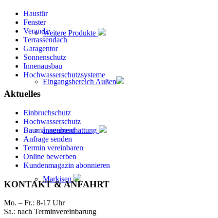
Haustür
Fenster
Veranda
Weitere Produkte
Terrassendach
Garagentor
Sonnenschutz
Innenausbau
Hochwasserschutzsysteme
Eingangsbereich Außen
Aktuelles
Einbruchschutz
Hochwasserschutz
Innenbeschattung
Baumanagement
Anfrage senden
Termin vereinbaren
Online bewerben
Kundenmagazin abonnieren
Markisen
KONTAKT & ANFAHRT
Mo. – Fr.: 8-17 Uhr
Sa.: nach Terminvereinbarung