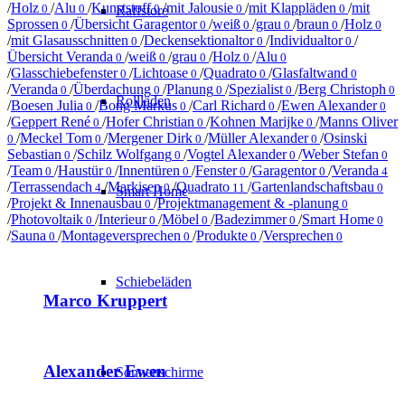
/
Holz
/
Alu
/
Kunststoff
/
mit Jalousie
/
mit Klappläden
/
mit
0
0
0
0
0
Raffstore
Sprossen
/
Übersicht Garagentor
/
weiß
/
grau
/
braun
/
Holz
0
0
0
0
0
0
/
mit Glasausschnitten
/
Deckensektionaltor
/
Individualtor
/
0
0
0
Übersicht Veranda
/
weiß
/
grau
/
Holz
/
Alu
0
0
0
0
0
/
Glasschiebefenster
/
Lichtoase
/
Quadrato
/
Glasfaltwand
0
0
0
0
/
Veranda
/
Überdachung
/
Planung
/
Spezialist
/
Berg Christoph
0
0
0
0
0
Rollläden
/
Boesen Julia
/
Bong Markus
/
Carl Richard
/
Ewen Alexander
0
0
0
0
/
Geppert René
/
Hofer Christian
/
Kohnen Marijke
/
Manns Oliver
0
0
0
/
Meckel Tom
/
Mergener Dirk
/
Müller Alexander
/
Osinski
0
0
0
0
Sebastian
/
Schilz Wolfgang
/
Vogtel Alexander
/
Weber Stefan
0
0
0
0
/
Team
/
Haustür
/
Innentüren
/
Fenster
/
Garagentor
/
Veranda
0
0
0
0
0
4
/
Terrassendach
/
Markisen
/
Quadrato
/
Gartenlandschaftsbau
4
0
11
0
Smart Home
/
Projekt & Innenausbau
/
Projektmanagement & -planung
0
0
/
Photovoltaik
/
Interieur
/
Möbel
/
Badezimmer
/
Smart Home
0
0
0
0
0
/
Sauna
/
Montageversprechen
/
Produkte
/
Versprechen
0
0
0
0
Schiebeläden
Marco Kruppert
Alexander Ewen
Sonnenschirme