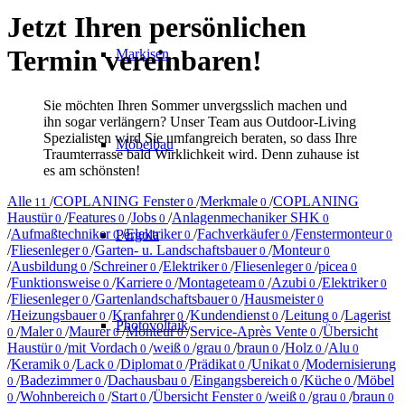
Jetzt Ihren persönlichen
Termin vereinbaren!
Markisen
Sie möchten Ihren Sommer unvergsslich machen und
ihn sogar verlängern? Unser Team aus Outdoor-Living
Spezialisten wird Sie umfangreich beraten, so dass Ihre
Möbelbau
Traumterrasse bald Wirklichkeit wird. Denn zuhause ist
es am schönsten!
Alle
/
COPLANING Fenster
/
Merkmale
/
COPLANING
11
0
0
Haustür
/
Features
/
Jobs
/
Anlagenmechaniker SHK
0
0
0
0
/
Aufmaßtechniker
/
Elektriker
/
Fachverkäufer
/
Fenstermonteur
Pergola
0
0
0
0
/
Fliesenleger
/
Garten- u. Landschaftsbauer
/
Monteur
0
0
0
/
Ausbildung
/
Schreiner
/
Elektriker
/
Fliesenleger
/
picea
0
0
0
0
0
/
Funktionsweise
/
Karriere
/
Montageteam
/
Azubi
/
Elektriker
0
0
0
0
0
/
Fliesenleger
/
Gartenlandschaftsbauer
/
Hausmeister
0
0
0
/
Heizungsbauer
/
Kranfahrer
/
Kundendienst
/
Leitung
/
Lagerist
0
0
0
0
Photovoltaik
/
Maler
/
Maurer
/
Monteur
/
Service-Après Vente
/
Übersicht
0
0
0
0
0
Haustür
/
mit Vordach
/
weiß
/
grau
/
braun
/
Holz
/
Alu
0
0
0
0
0
0
0
/
Keramik
/
Lack
/
Diplomat
/
Prädikat
/
Unikat
/
Modernisierung
0
0
0
0
0
/
Badezimmer
/
Dachausbau
/
Eingangsbereich
/
Küche
/
Möbel
0
0
0
0
0
/
Wohnbereich
/
Start
/
Übersicht Fenster
/
weiß
/
grau
/
braun
0
0
0
0
0
0
0